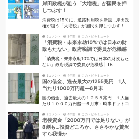
岸田政権が狙う「大増税」が国民を押
しつぶす！
消費税は15％に、道路利用税を新設…岸田政
権が狙う「大増税」が国民を押しつぶす！
5コメント
3年前
このトピをミュート
「消費税・未来永劫10%では日本の財
政もたない」政府税調で委員が危機感
「消費税・未来永劫10%では日本の財政もた
ない」政府税調で委員が危機感 | TB
3コメント
4年前
このトピをミュート
国の借金、過去最大の1255兆円 1人
当たり1000万円超―6月末
国の借金、過去最大の１２５５兆円 １人当
たり１０００万円超―６月末：時事ドットコ
2コメント
4年前
このトピをミュート
老後資金「2000万円では足りない」が
8割も…投資どころか、ささやかな贅沢
すら我慢か