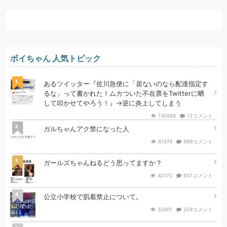
ボイちゃん 人気トピック
1
あるツイッター『佐川急便に「居ないのなら配達指定す
るな」って書かれた！ムカついた不在票をTwitterに晒
して叩かせてやろう！』→逆に炎上してしまう
145988
12コメント
2
ガルちゃんアク禁になった人
61474
999コメント
3
ガールズちゃんねるどう思ってますか？
42170
937コメント
4
公立小学校で肌着禁止について。
33401
204コメント