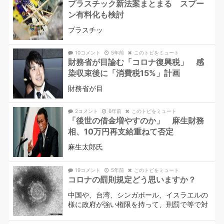
プラスチック新法案まとまる スプー
ン有料化も検討
プラスチッ
10コメント
5年前
このトピをミュート
財務省が目論む「コロナ復興税」 感
染収束後に「消費税15%」計画
財務省が目
2コメント
6年前
このトピをミュート
「後世の借金増やすのか」 麻生財務
相、10万円再支給重ねて否定
麻生太郎氏
19コメント
5年前
このトピをミュート
コロナの罰則規定どう思いますか？
中国や、台湾、シンガポール、イスラエルの
様に政府が強い権限を持って、刑罰で等で対