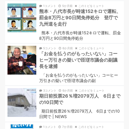
1コメント
5か月前
このトピをミュート
熊本・八代市長が時速152キロで運転、
罰金8万円と90日間免停処分 登庁で
九州道を走行
熊本・八代市長が時速152キロで運転、罰金
8万円と90日間免停処分
5コメント
6か月前
このトピをミュート
「お金を払うのがもったいない」コー
ヒー万引きの疑いで匝瑳市議会の副議
長を逮捕
「お金を払うのがもったいない」コーヒー
万引きの疑いで匝瑳市議会の副
3コメント
6か月前
このトピをミュート
期日前投票26％増2079万人 6日まで
の10日間で
期日前投票26％増2079万人 6日までの10
日間で | NEWS
1コメント
7か月前
このトピをミュート