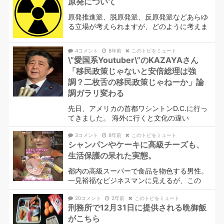
原発について
原発推進派、脱原発派、反原発派などあらゆ
る立場が考えられますが、どのように考えま
4コメント
8年前
このトピをミュート
\”愛国系Youtuber\”のKAZAYAさん
「移民政策じゃないと安倍総理は強
調？二枚舌の移民政策じゃねーか」論
調ガラリ変わる
先日、アメリカの首都ワシントンD.C.に行っ
てきました。 海外に行くと文化の違い
3コメント
8年前
このトピをミュート
シャンパンやケーキに高級チーズも、
生活保護の呆れた実態。
都内の高級スーパーで食品を物色する男性。
一見裕福なビジネスマンに見えるが、この
20コメント
2年前
このトピをミュート
刑務所で12月31日に提供される晩御飯
がこちら