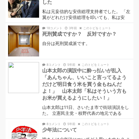
した
私は元妄信的な安倍総理支持者でした。 「左
翼がどれだけ安倍総理を叩いても、私は安
18コメント
3年前
このトピをミュート
死刑賛成ですか？ 反対ですか？
自分は死刑賛成派です。
8コメント
5年前
このトピをミュート
山本太郎の演説中に酔っ払いが乱入
「あんちゃん、いいこと言ってるよう
だけど明日食う米を買う金もねんだ
よ！」 山本太郎「私はそういう方も
お米が買えるようにしたい！」
山本太郎は11日、さいたま市で街頭演説をし
た。 立憲民主党・枝野代表の地元である
8コメント
5年前
このトピをミュート
少年法について