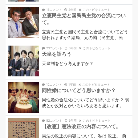
15コメント
2年前
このトピをミュート
立憲民主党と国民民主党の合流につい
て。
立憲民主党と国民民主党と合流についてどう
思われますか? 結局、元の鞘（民主党、民
23コメント
3年前
このトピをミュート
天皇を語ろう
天皇制をどう考えますか？
12コメント
1年前
このトピをミュート
同性婚についてどう思いますか？
同性婚の合法化についてどう思いますか？ 賛
成とか反対とかいろいろあると思います。
52コメント
6年前
このトピをミュート
【改憲】憲法改正の内容について。
憲法の改正の内容について、私は 改正。 前