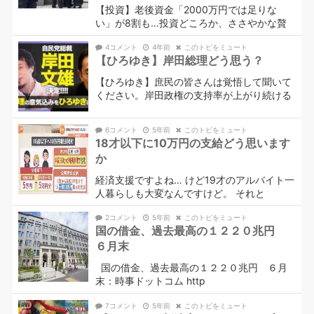
【投資】老後資金「2000万円では足りな
い」が8割も…投資どころか、ささやかな贅
4コメント
4年前
このトピをミュート
【ひろゆき】岸田総理どう思う？
【ひろゆき】庶民の皆さんは覚悟して聞いて
ください。岸田政権の支持率が上がり続ける
6コメント
5年前
このトピをミュート
18才以下に10万円の支給どう思います
か
経済支援ですよね… けど19才のアルバイト一
人暮らしも大変なんですけど。 それと
2コメント
5年前
このトピをミュート
国の借金、過去最高の１２２０兆円
６月末
国の借金、過去最高の１２２０兆円 ６月
末：時事ドットコム http
7コメント
5年前
このトピをミュート