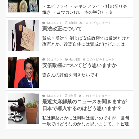
・エビフライ ・チキンフライ ・鮭の切り身
焼き ・ヨウカン(丸一本の半分) ・タ
13コメント
6年前
このトピをミュート
憲法改正について
賛成？反対？ 例えば安倍政権では反対だけど
改憲とか、改憲自体には賛成だけどここは
56コメント
4か月前
このトピをミュート
安倍政権についてどう思いますか
皆さんの評価を聞きたいです
13コメント
1年前
このトピをミュート
最近大麻解禁のニュースを聞きますが
日本で導入するのはどう思います？
私は麻薬とかには興味は無いのですが、世間
一般ではどうなのかなと思いまして、トピ建