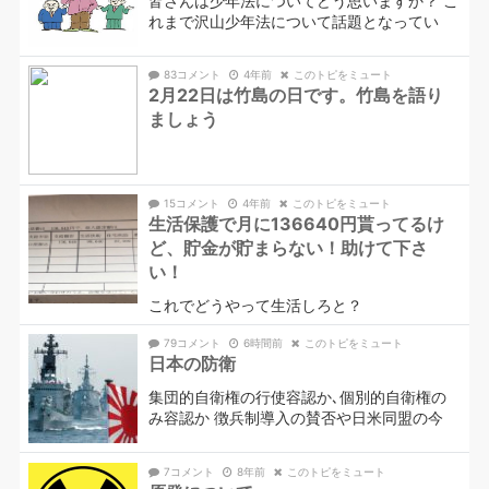
皆さんは少年法についてどう思いますか？ こ
れまで沢山少年法について話題となってい
83コメント
4年前
このトピをミュート
2月22日は竹島の日です。竹島を語り
ましょう
15コメント
4年前
このトピをミュート
生活保護で月に136640円貰ってるけ
ど、貯金が貯まらない！助けて下さ
い！
これでどうやって生活しろと？
79コメント
6時間前
このトピをミュート
日本の防衛
集団的自衛権の行使容認か､個別的自衛権の
み容認か 徴兵制導入の賛否や日米同盟の今
7コメント
8年前
このトピをミュート