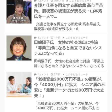
1コメント
10か月前
このトピをミュート
介護と仕事を両立する新総裁 高市早苗
氏。脳梗塞の後遺症が残る夫・山本拓
氏を一人で…
介護と仕事を両立する新総裁 高市早苗氏。
脳梗塞の後遺症が残る夫・山
3コメント
1年前
このトピをミュート
田嶋陽子氏 女性の社会進出に持論
「専業主婦になると自立できないシス
テムになってる」
田嶋陽子氏 女性の社会進出に持論「専業主
婦になると自立できないシステムになってる
1コメント
2年前
このトピをミュート
「老後資金2000万円不足」の衝撃が、
今「4000万円」に拡大 シニア層の不
安に「最新データでは1200万円で大丈
夫！」
「老後資金2000万円不足」の衝撃が、今
「4000万円」に拡大 シニア層の不安に