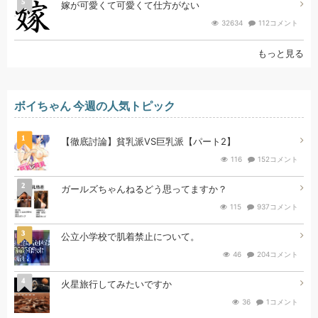
5
嫁が可愛くて可愛くて仕方がない
32634
112コメント
もっと見る
ボイちゃん 今週の人気トピック
1
【徹底討論】貧乳派VS巨乳派【パート2】
116
152コメント
2
ガールズちゃんねるどう思ってますか？
115
937コメント
3
公立小学校で肌着禁止について。
46
204コメント
4
火星旅行してみたいですか
36
1コメント