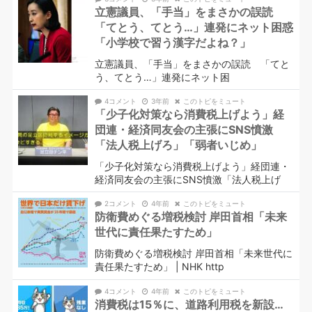
立憲議員、「手当」をまさかの誤読
「てとう、てとう…」連発にネット困惑
「小学校で習う漢字だよね？」
立憲議員、「手当」をまさかの誤読 「てと
う、てとう…」連発にネット困
4コメント
3年前
このトピをミュート
「少子化対策なら消費税上げよう」経
団連・経済同友会の主張にSNS憤激
「法人税上げろ」「弱者いじめ」
「少子化対策なら消費税上げよう」経団連・
経済同友会の主張にSNS憤激「法人税上げ
2コメント
4年前
このトピをミュート
防衛費めぐる増税検討 岸田首相「未来
世代に責任果たすため」
防衛費めぐる増税検討 岸田首相「未来世代に
責任果たすため」 | NHK http
4コメント
4年前
このトピをミュート
消費税は15％に、道路利用税を新設…