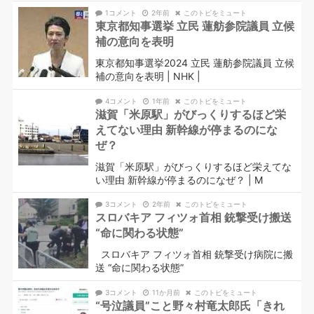
1コメント
2年前
このトピをミュート
東京都知事選挙 立民 蓮舫参院議員 立候
補の意向を表明
東京都知事選挙2024 立民 蓮舫参院議員 立候
補の意向を表明 | NHK |
4コメント
1年前
このトピをミュート
滋賀「米原駅」がびっくりするほど栄
えてない理由 新幹線が停まるのにな
ぜ？
滋賀「米原駅」がびっくりするほど栄えてな
い理由 新幹線が停まるのになぜ？ | M
3コメント
2年前
このトピをミュート
スロバキア フィツォ首相 銃撃受け搬送
“命に関わる状態”
スロバキア フィツォ首相 銃撃受け病院に搬
送 “命に関わる状態”
3コメント
11か月前
このトピをミュート
“号泣議員”こと野々村竜太郎氏「きれ