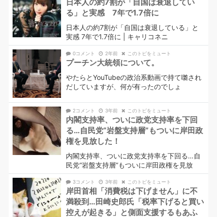
日本人の約7割が「自国は衰退してい
る」と実感 7年で1.7倍に
日本人の約7割が「自国は衰退している」と
実感 7年で1.7倍に | キャリコネニ
0コメント
2年前
このトピをミュート
プーチン大統領について。
やたらとYouTubeの政治系動画で持て囃され
だしていますが、何が有ったのでしょ
2コメント
3年前
このトピをミュート
内閣支持率、ついに政党支持率を下回
る…自民党“岩盤支持層”もついに岸田政
権を見放した！
内閣支持率、ついに政党支持率を下回る…自
民党“岩盤支持層”もついに岸田政権を見放
3コメント
3年前
このトピをミュート
岸田首相「消費税は下げません」に不
満殺到…田崎史郎氏「税率下げると買い
控えが起きる」と側面支援するもあふ