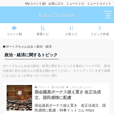
Myコメント(β)
お気に入り
ミュートトピ
ミュートコメント
menu
コメント順
新着トピ
人気トピ
トピック作成
ボーイズちゃんねる
政治・経済
政治・経済に関するトピック
ボーイズちゃんねるの政治・経済に関するトピックを集めたページです。 政治
や経済に対する皆さんの意見を聞かせてください。 ヒートアップしすぎて喧嘩
にならないようお気をつけください(笑)
2コメント
2か月前
このトピをミュート
国会議員ボーナス据え置き 改正法成
立、国民感情に配慮
国会議員ボーナス据え置き 改正法成立、国
民感情に配慮：時事ドットコム https