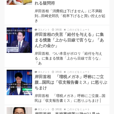
れる疑問符
岸田首相「消費税は下げません」に不満殺
到…田崎史郎氏「税率下げると買い控えが起
き
3コメント
3年前
このトピをミュート
岸田首相の失言「給付を与える」に集
まる憤激「上から目線で言うな」「あ
んたの金か」
岸田首相、つい本音がポロリ「給付を与え
る」に集まる憤激「上から目線で言うな」
「あ
4コメント
3年前
このトピをミュート
岸田首相 「増税メガネ」呼称にご立
腹…国民は「収支報告書ミス」に怒りぶ
ちまけ
岸田首相 「増税メガネ」呼称にご立腹…国
民は「収支報告書ミス」に怒りぶちまけ |
8コメント
3年前
このトピをミュート