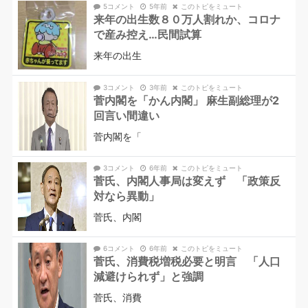
5コメント
5年前
このトピをミュート
来年の出生数８０万人割れか、コロナ
で産み控え…民間試算
来年の出生
3コメント
3年前
このトピをミュート
菅内閣を「かん内閣」 麻生副総理が2
回言い間違い
菅内閣を「
3コメント
6年前
このトピをミュート
菅氏、内閣人事局は変えず 「政策反
対なら異動」
菅氏、内閣
6コメント
6年前
このトピをミュート
菅氏、消費税増税必要と明言 「人口
減避けられず」と強調
菅氏、消費