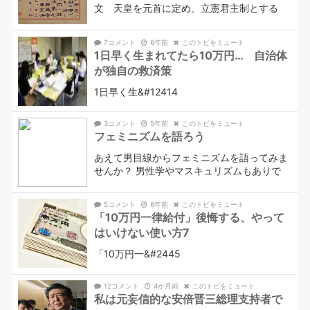
文 天皇を元首に定め、立憲君主制とする
7コメント
6年前
このトピをミュート
1日早く生まれてたら10万円… 自治体
が独自の救済策
1日早く生&#12414
3コメント
5年前
このトピをミュート
フェミニズムを語ろう
あえて男目線からフェミニズムを語ってみま
せんか？ 男性学やマスキュリズムもありで
5コメント
6年前
このトピをミュート
「10万円一律給付」後悔する、やって
はいけない使い方7
「10万円一&#2445
12コメント
4か月前
このトピをミュート
私は元妄信的な安倍晋三総理支持者で