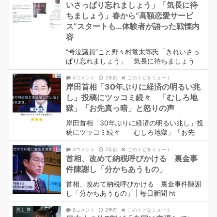
いさっぱり忘れましょう」「気長に待
ちましょう」春から“高額恋愛サービ
ス”スタートも…体験者が語った戦慄内
容
“号泣議員”こと野々村竜太郎氏「きれいさっ
ぱり忘れましょう」「気長に待ちましょう
4コメント
2年前
このトピをミュート
岸田首相「30年ぶりに経済の明るい兆
し」投稿にツッコミ続々 「むしろ地
獄」「お先真っ暗」と怒りの声
岸田首相「30年ぶりに経済の明るい兆し」投
稿にツッコミ続々 「むしろ地獄」「お先
3コメント
2年前
このトピをミュート
首相、改めて納税呼びかける 裏金事
件陳謝し「分かちあうもの」
首相、改めて納税呼びかける 裏金事件陳謝
し「分かちあうもの」 | 毎日新聞 ht
6コメント
2年前
このトピをミュート