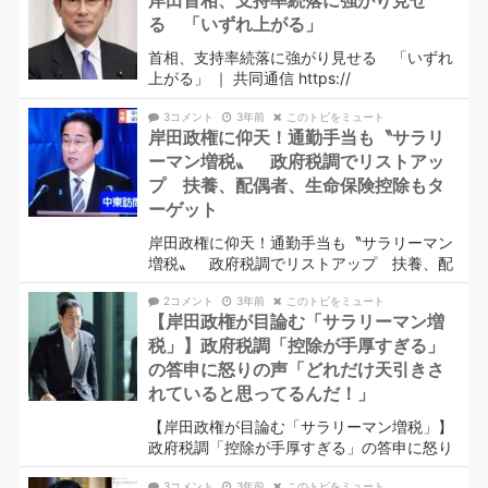
岸田首相、支持率続落に強がり見せ
る 「いずれ上がる」
首相、支持率続落に強がり見せる 「いずれ
上がる」 ｜ 共同通信 https://
3コメント
3年前
このトピをミュート
岸田政権に仰天！通勤手当も〝サラリ
ーマン増税〟 政府税調でリストアッ
プ 扶養、配偶者、生命保険控除もタ
ーゲット
岸田政権に仰天！通勤手当も〝サラリーマン
増税〟 政府税調でリストアップ 扶養、配
2コメント
3年前
このトピをミュート
【岸田政権が目論む「サラリーマン増
税」】政府税調「控除が手厚すぎる」
の答申に怒りの声「どれだけ天引きさ
れていると思ってるんだ！」
【岸田政権が目論む「サラリーマン増税」】
政府税調「控除が手厚すぎる」の答申に怒り
3コメント
3年前
このトピをミュート