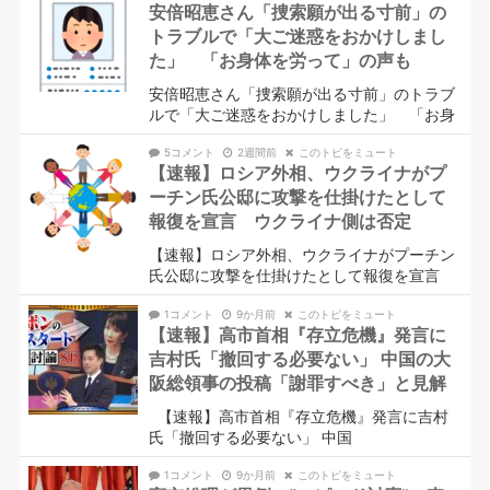
安倍昭恵さん「捜索願が出る寸前」の
トラブルで「大ご迷惑をおかけしまし
た」 「お身体を労って」の声も
安倍昭恵さん「捜索願が出る寸前」のトラブ
ルで「大ご迷惑をおかけしました」 「お身
5コメント
2週間前
このトピをミュート
【速報】ロシア外相、ウクライナがプ
ーチン氏公邸に攻撃を仕掛けたとして
報復を宣言 ウクライナ側は否定
【速報】ロシア外相、ウクライナがプーチン
氏公邸に攻撃を仕掛けたとして報復を宣言
1コメント
9か月前
このトピをミュート
【速報】高市首相『存立危機』発言に
吉村氏「撤回する必要ない」 中国の大
阪総領事の投稿「謝罪すべき」と見解
【速報】高市首相『存立危機』発言に吉村
氏「撤回する必要ない」 中国
1コメント
9か月前
このトピをミュート