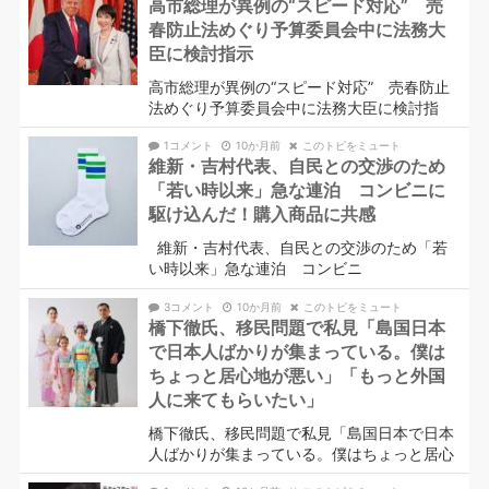
高市総理が異例の“スピード対応” 売
春防止法めぐり予算委員会中に法務大
臣に検討指示
高市総理が異例の“スピード対応” 売春防止
法めぐり予算委員会中に法務大臣に検討指
1コメント
10か月前
このトピをミュート
維新・吉村代表、自民との交渉のため
「若い時以来」急な連泊 コンビニに
駆け込んだ！購入商品に共感
維新・吉村代表、自民との交渉のため「若
い時以来」急な連泊 コンビニ
3コメント
10か月前
このトピをミュート
橋下徹氏、移民問題で私見「島国日本
で日本人ばかりが集まっている。僕は
ちょっと居心地が悪い」「もっと外国
人に来てもらいたい」
橋下徹氏、移民問題で私見「島国日本で日本
人ばかりが集まっている。僕はちょっと居心