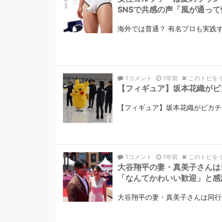
SNSで共感の声「風が通って
海外では普通？ 有名プロも実践
1コメント
1年前
このトピを
【フィギュア】坂本花織がピ
【フィギュア】坂本花織がピカチュ
1コメント
1年前
このトピを
大谷翔平の妻・真美子さんは
「なんてかわいい歓迎」と感
大谷翔平の妻・真美子さんは同行