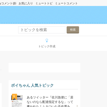
yコメント(β)
お気に入り
ミュートトピ
ミュートコメント
トピック作成
ボイちゃん 人気トピック
1
あるツイッター『佐川急便に「居
ないのなら配達指定するな」って
書かれた！ムカついた不在票を