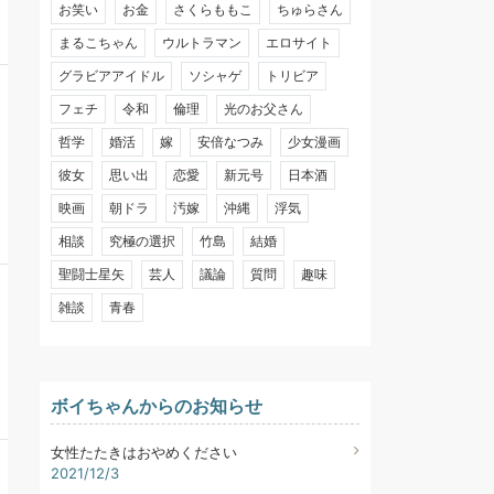
お笑い
お金
さくらももこ
ちゅらさん
まるこちゃん
ウルトラマン
エロサイト
グラビアアイドル
ソシャゲ
トリビア
フェチ
令和
倫理
光のお父さん
哲学
婚活
嫁
安倍なつみ
少女漫画
彼女
思い出
恋愛
新元号
日本酒
映画
朝ドラ
汚嫁
沖縄
浮気
相談
究極の選択
竹島
結婚
聖闘士星矢
芸人
議論
質問
趣味
雑談
青春
ボイちゃんからのお知らせ
女性たたきはおやめください
2021/12/3