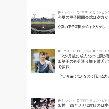
2コメント
1年前
このトピを
今夏の甲子園開会式は夕方か
今夏の甲子園開会式は夕方から 開
3コメント
5か月前
このトピ
「2か月後に成人なのに罰が
田笙子の処分巡り橋下徹氏と
で参戦
「2か月後に成人なのに罰が過大
1コメント
3年前
このトピを
阪神 38年ぶり2度目の日