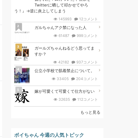
Twitterに晒して叩かせてやろ
う！』→逆に炎上してしまう
145993
12コメント
2
ガルちゃんアク禁になった人
61487
999コメント
3
ガールズちゃんねるどう思ってま
すか？
42182
937コメント
4
公立小学校で肌着禁止について。
33405
204コメント
5
嫁が可愛くて可愛くて仕方がない
32635
112コメント
もっと見る
ボイちゃん 今週の人気トピック