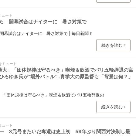
ミュート
ら 開幕試合はナイターに 暑さ対策で
幕試合はナイターに 暑さ対策で | 毎日新聞 h
続きを読む
をミュート
過大」「団体規律は守るべき」喫煙＆飲酒でパリ五輪辞退の宮
ひろゆき氏が“場外バトル”…青学大の原監督も「背景は何？」
」「団体規律は守るべき」喫煙＆飲酒でパリ五輪辞退の
続きを読む
ミュート
本一 3元号またいだ奪還は史上初 59年ぶり関西対決制し最