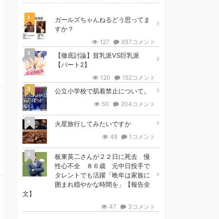
1
ガールズちゃんねるどう思ってま
すか？
127
937コメント
2
【徹底討論】貧乳派VS巨乳派
【パート2】
120
152コメント
3
公立小学校で肌着禁止について。
50
204コメント
4
火星旅行してみたいですか
48
1コメント
5
板東英二さんが２２日に死去 慢
性心不全 ８６歳 元中日投手で
タレントでも活躍「晩年は家族に
囲まれ穏やかな時間を」【報告全
文】
47
3コメント