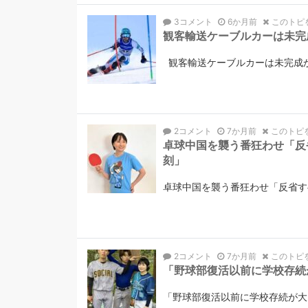
3コメント
6か月前
このトピ
観客輸送ケーブルカーは未完
観客輸送ケーブルカーは未完成か 
2コメント
7か月前
このトピ
卓球中国を襲う番狂わせ「反
刻」
卓球中国を襲う番狂わせ「反省す
2コメント
7か月前
このトピ
「野球部復活以前に学校存続
「野球部復活以前に学校存続が大