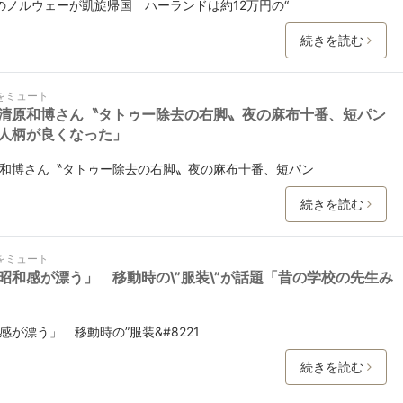
のノルウェーが凱旋帰国 ハーランドは約12万円の“
続きを読む
をミュート
清原和博さん〝タトゥー除去の右脚〟夜の麻布十番、短パン
人柄が良くなった」
和博さん〝タトゥー除去の右脚〟夜の麻布十番、短パン
続きを読む
をミュート
昭和感が漂う」 移動時の\”服装\”が話題「昔の学校の先生み
が漂う」 移動時の”服装&#8221
続きを読む