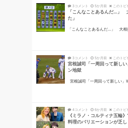
3コメント
5か月前
このトピ
「こんなことあるんだ…」 
た」
「こんなことあるんだ…」 大相
3コメント
5か月前
このトピ
宮根誠司「一周回って新しい
ン地獄
宮根誠司「一周回って新しい」W
4コメント
6か月前
このトピ
《ミラノ・コルティナ五輪》
料理のバリエーションが乏し