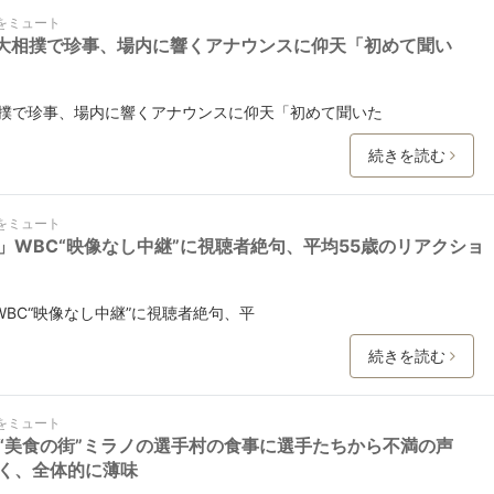
をミュート
大相撲で珍事、場内に響くアナウンスに仰天「初めて聞い
撲で珍事、場内に響くアナウンスに仰天「初めて聞いた
続きを読む
をミュート
」WBC“映像なし中継”に視聴者絶句、平均55歳のリアクショ
BC“映像なし中継”に視聴者絶句、平
続きを読む
をミュート
“美食の街”ミラノの選手村の食事に選手たちから不満の声
く、全体的に薄味