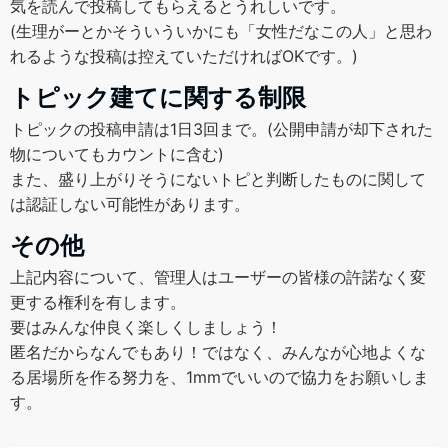
気を読んで投稿してもらえるとうれしいです。
(生理がーとかそういういかにも「女性だなこの人」と思わ
れるような投稿は控えていただければOKです。)
トピック建てに関する制限
トピックの投稿申請は1日3回まで。(公開申請が却下された
物についてもカウントに含む)
また、盛り上がりそうにないトピと判断したものに関して
は認証しない可能性があります。
その他
上記内容について、管理人はユーザーの皆様の許諾なく変
更する権利を有します。
要はみんな仲良く楽しくしましょう！
匿名だからなんでもあり！ではなく、みんなが心地よくな
る居場所を作る努力を、1mmでいいので協力をお願いしま
す。