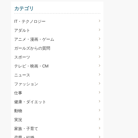
カテゴリ
IT・テクノロジー
アダルト
アニメ・漫画・ゲーム
ガールズからの質問
スポーツ
テレビ・映画・CM
ニュース
ファッション
仕事
健康・ダイエット
動物
実況
家族・子育て
恋愛・結婚