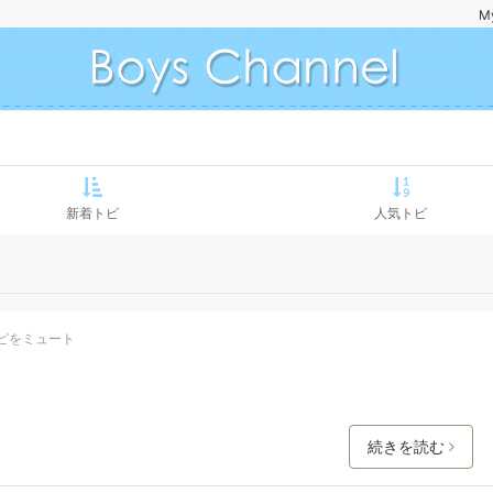
M
新着トピ
人気トピ
ピをミュート
続きを読む