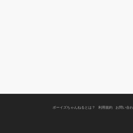
ボーイズちゃんねるとは？
利用規約
お問い合