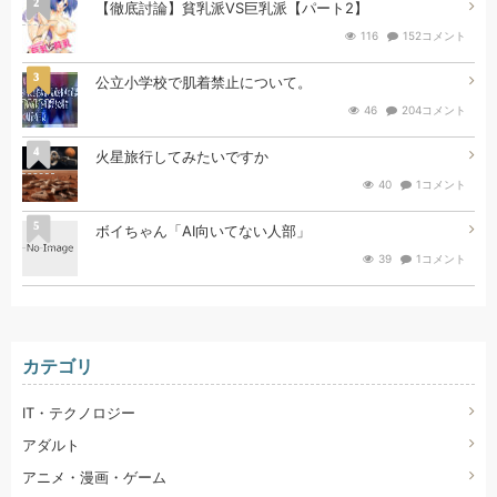
2
【徹底討論】貧乳派VS巨乳派【パート2】
116
152コメント
3
公立小学校で肌着禁止について。
46
204コメント
4
火星旅行してみたいですか
40
1コメント
5
ボイちゃん「AI向いてない人部」
39
1コメント
カテゴリ
IT・テクノロジー
アダルト
アニメ・漫画・ゲーム