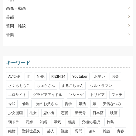
画像・動画
芸能
質問・雑談
音楽
キーワード
AV女優
IT
NHK
RIZIN.14
Youtuber
お笑い
お金
さくらももこ
ちゅらさん
まるこちゃん
ウルトラマン
エロサイト
グラビアアイドル
ソシャゲ
トリビア
フェチ
令和
倫理
光のお父さん
哲学
婚活
嫁
安倍なつみ
少女漫画
彼女
思い出
恋愛
新元号
日本酒
映画
朝ドラ
汚嫁
沖縄
浮気
相談
究極の選択
竹島
結婚
聖闘士星矢
芸人
議論
質問
趣味
雑談
青春