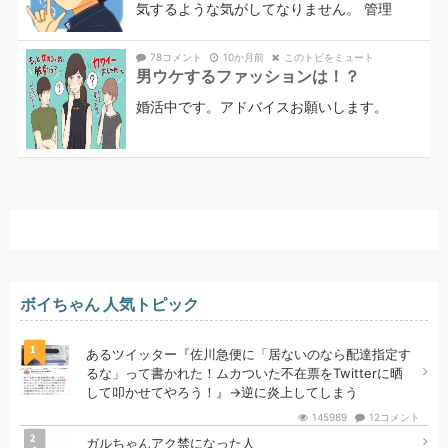
気するような気がしてなりません。 管理
78コメント
10か月前
このトピをミュート
男ウケするファッションは！？
婚活中です。アドバイスお願いします。
ボイちゃん 人気トピック
1
あるツイッター『佐川急便に「居ないのなら配達指定す
るな」って書かれた！ムカついた不在票をTwitterに晒
して叩かせてやろう！』→逆に炎上してしまう
145989
12コメント
2
ガルちゃんアク禁になった人