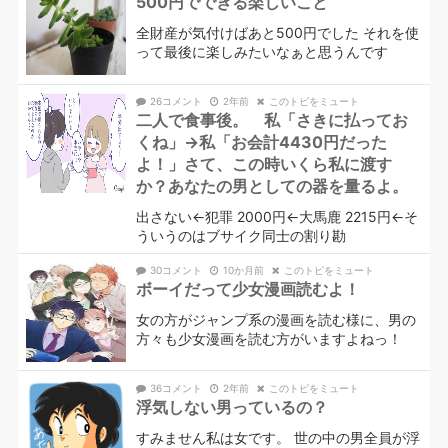
500円でできる楽しいこと
全財産が気付けばあと500円でした それを使
って最後に楽しみたいなぁと思うんです
26コメント
2年前
このトピをミュート
二人で食事後。 私「さきに払ってお
くね」→私「お会計4430円だった
よ！」さて、この時いくら私に渡す
か？あなたの男としての器を量るよ。
出さない←犯罪 2000円←大馬鹿 2215円←そ
ういうのはブサイク同士の割り勘
30コメント
10か月前
このトピをミュート
ボーイだって少女漫画読むよ！
女の方がジャンプ系の漫画を読む様に、男の
方々も少女漫画を読む方がいますよねっ！
36コメント
2年前
このトピをミュート
浮気しない男っているの？
すみません私は女です。 世の中の男全員が浮