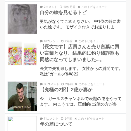
2コメント
10か月前
このトピをミュート
自分の絵を見せるトピ
勇気がなくてごめんなさい。 中1位の時に書
いた絵です。 モザイク付きでお送りしま
18コメント
2年前
このトピをミュート
【長文です】店員さんと売り言葉に買
い言葉となり、結果的に釣り銭詐欺も
同然になってしまいました…。
長文で失礼致します。 女性からの質問です。
私は”ガールズ&#822
30コメント
2年前
このトピをミュート
【究極の2択】2億か妻か
今、ガールズチャンネルで表題の逆をやって
ます。 向こうでは、圧倒的に2億の方が多
11コメント
5年前
このトピをミュート
年の差について