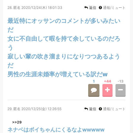
28.
匿名
2020/12/24(木) 18:01:33
返信
通報/ミュート
最近特にオッサンのコメントが多いみたい
だ
女に不自由して暇を持て余しているのだろ
う
寂しい輩の吹き溜まりになりつつあるよう
だ
男性の生涯未婚率が増えている訳だw
1
+44
-13
29.
匿名
2020/12/25(金) 12:26:55
返信
通報/ミュート
>>29
ネナベはボイちゃんにくるなよwwwww