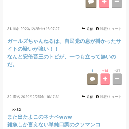
31.
匿名
2020/12/25(金) 16:07:27
返信
通報/ミュート
ガールズちゃんねるは、自民党の息が掛かったサ
イトの疑いが強い！！
なんと安倍晋三のトピが、一つも立って無いの
だ。
1
+14
-27
32.
匿名
2020/12/25(金) 19:17:31
返信
通報/ミュート
>>32
また出たよこのネナベwww
雑魚しか言えない単純口調のクソマンコ