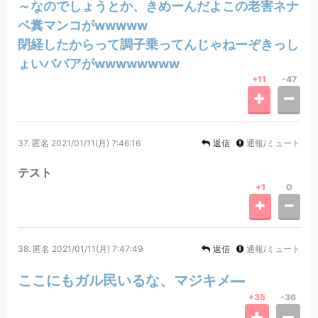
～なのでしょうとか、きめーんだよこの老害ネナ
ベ糞マンコがwwwww
閉経したからって調子乗ってんじゃねーぞきっし
ょいババアがwwwwwwww
+11
-47
37.
匿名
2021/01/11(月) 7:46:16
返信
通報/ミュート
テスト
+1
0
38.
匿名
2021/01/11(月) 7:47:49
返信
通報/ミュート
ここにもガル民いるな、マジキメ―
+35
-36