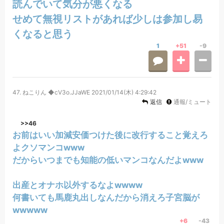
読んでいて気分が悪くなる
せめて無視リストがあれば少しは参加し易
くなると思う
1
+51
-9
47.
ねこりん ◆cV3o.JJaWE
2021/01/14(木) 4:29:42
返信
通報/ミュート
>>46
お前はいい加減安価つけた後に改行すること覚えろ
よクソマンコwww
だからいつまでも知能の低いマンコなんだよwww
出産とオナホ以外するなよwwww
何書いても馬鹿丸出しなんだから消えろ子宮脳が
wwwww
+6
-43