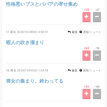
性格悪いブスとババアの寄せ集め
+72
-47
17.
匿名
2020/10/28(水) 4:50:01
返信
通報/ミュート
暇人の吹き溜まり
+63
-18
18.
匿名
2020/11/04(水) 1:34:18
返信
通報/ミュート
喪女の集まり。終わってる
+51
-40