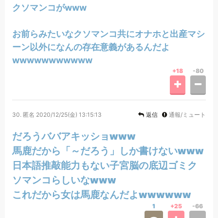
クソマンコがwww
お前らみたいなクソマンコ共にオナホと出産マシ
ーン以外になんの存在意義があるんだよ
wwwwwwwwwww
+18
-80
30.
匿名
2020/12/25(金) 13:15:13
返信
通報/ミュート
だろうババアキッショwww
馬鹿だから「～だろう」しか書けないwww
日本語推敲能力もない子宮脳の底辺ゴミク
ソマンコらしいなwww
これだから女は馬鹿なんだよwwwwww
1
+25
-66