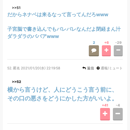
>>51
だからネナベは来るなって言ってんだろwww
子宮脳で書き込んでもバレバレなんだよ閉経まん汁
ダラダラのババアwww
2
+6
-29
52.
匿名
2021/01/20(水) 22:19:58
返信
通報/ミュート
>>52
横から言うけど、人にどうこう言う前に、
その口の悪さをどうにかした方がいいよ。
+41
-4