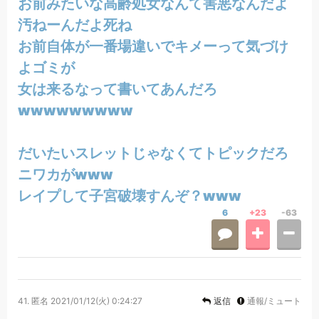
お前みたいな高齢処女なんて害悪なんだよ
汚ねーんだよ死ね
お前自体が一番場違いでキメーって気づけ
よゴミが
女は来るなって書いてあんだろ
wwwwwwwww
だいたいスレットじゃなくてトピックだろ
ニワカがwww
レイプして子宮破壊すんぞ？www
6
+23
-63
41.
匿名
2021/01/12(火) 0:24:27
返信
通報/ミュート