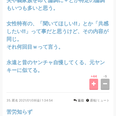
夫や義家族を叩く論調に＋とか特定の論調
もいつも多いと思う。
女性特有の、「聞いてほしい‼」とか「共感
したい‼」って事だと思うけど、その内容が
同じ。
それ何回目ｗって言う。
永遠と昔のヤンチャ自慢してくる、元ヤン
キーに似てる。
+44
-5
35.
匿名
2021/01/08(金) 1:34:54
返信
通報/ミュート
苦労知らず