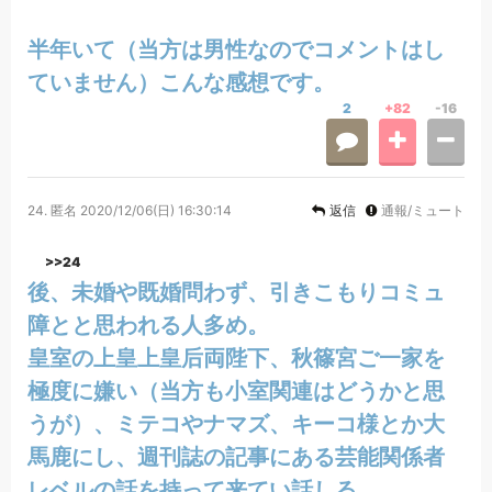
半年いて（当方は男性なのでコメントはし
ていません）こんな感想です。
2
+82
-16
24.
匿名
2020/12/06(日) 16:30:14
返信
通報/ミュート
>>24
後、未婚や既婚問わず、引きこもりコミュ
障とと思われる人多め。
皇室の上皇上皇后両陛下、秋篠宮ご一家を
極度に嫌い（当方も小室関連はどうかと思
うが）、ミテコやナマズ、キーコ様とか大
馬鹿にし、週刊誌の記事にある芸能関係者
レベルの話を持って来てい話しる。