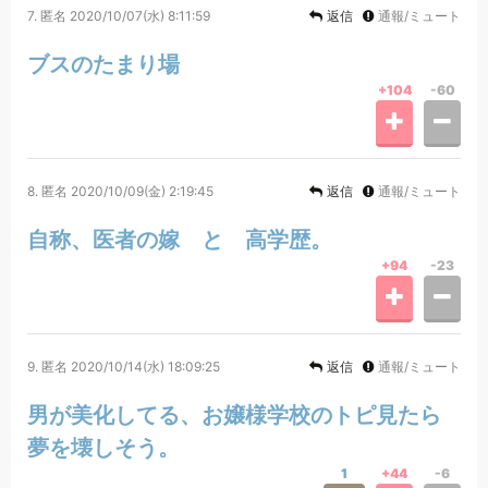
7.
匿名
2020/10/07(水) 8:11:59
返信
通報/ミュート
ブスのたまり場
+104
-60
8.
匿名
2020/10/09(金) 2:19:45
返信
通報/ミュート
自称、医者の嫁 と 高学歴。
+94
-23
9.
匿名
2020/10/14(水) 18:09:25
返信
通報/ミュート
男が美化してる、お嬢様学校のトピ見たら
夢を壊しそう。
1
+44
-6