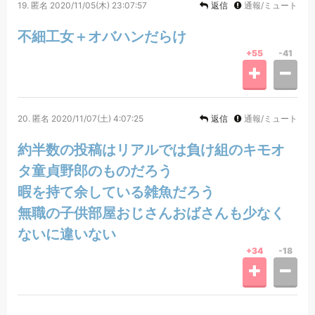
19.
匿名
2020/11/05(木) 23:07:57
返信
通報/ミュート
不細工女＋オバハンだらけ
+55
-41
20.
匿名
2020/11/07(土) 4:07:25
返信
通報/ミュート
約半数の投稿はリアルでは負け組のキモオ
タ童貞野郎のものだろう
暇を持て余している雑魚だろう
無職の子供部屋おじさんおばさんも少なく
ないに違いない
+34
-18