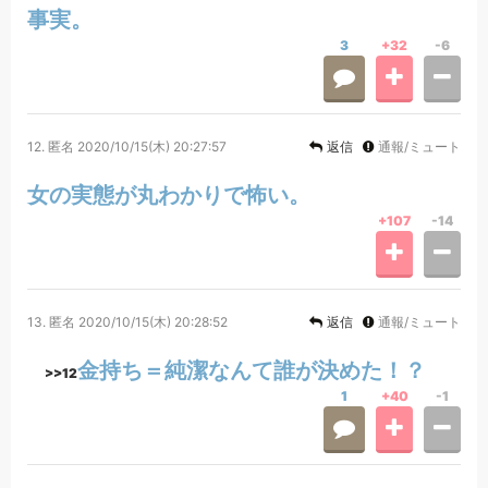
事実。
3
+32
-6
12.
匿名
2020/10/15(木) 20:27:57
返信
通報/ミュート
女の実態が丸わかりで怖い。
+107
-14
13.
匿名
2020/10/15(木) 20:28:52
返信
通報/ミュート
金持ち＝純潔なんて誰が決めた！？
>>12
1
+40
-1