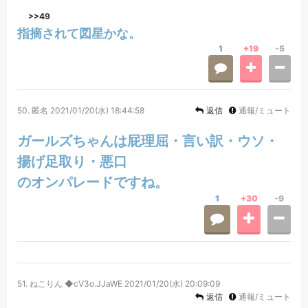
>>49
指摘されて図星かな。
1
+19
-5
50.
匿名
2021/01/20(水) 18:44:58
返信
通報/ミュート
ガールズちゃんは屁理屈・言い訳・ウソ・
揚げ足取り・悪口
のオンパレードですね。
1
+30
-9
51.
ねこりん ◆cV3o.JJaWE
2021/01/20(水) 20:09:09
返信
通報/ミュート