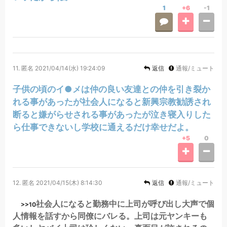
1
+6
-1
11.
匿名
2021/04/14(水) 19:24:09
返信
通報/ミュート
子供の頃のイ●メは仲の良い友達との仲を引き裂か
れる事があったが社会人になると新興宗教勧誘され
断ると嫌がらせされる事があったが泣き寝入りした
ら仕事できないし学校に通えるだけ幸せだよ。
+5
0
12.
匿名
2021/04/15(木) 8:14:30
返信
通報/ミュート
社会人になると勤務中に上司が呼び出し大声で個
>>10
人情報を話すから同僚にバレる。上司は元ヤンキーも