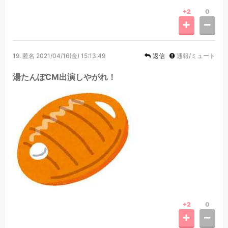
+2
0
19.
匿名
2021/04/16(金) 15:13:49
返信
通報/ミュート
湯たんぽCM出演しやがれ！
+2
0