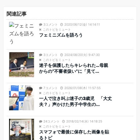
関連記事
3コメント
2020/06/12(金) 14:14:11
このトピをミュート
フェミニズムを語ろう
3コメント
2024/08/20(火) 9:47:30
このトピをミュート
迷子を保護したらキレられた…母親
からの“不審者扱い”に「見て...
7コメント
2026/01/08(木) 11:57:55
このトピをミュート
一人で泣き叫ぶ迷子の3歳児 「大丈
夫？」声かけた男子中学生の...
24コメント
2018/02/14(水) 14:18:25
このトピをミュート
スマフォで最後に保存した画像を貼
るトピ