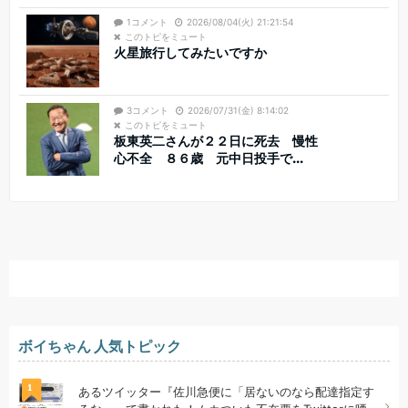
1コメント
2026/08/04(火) 21:21:54
このトピをミュート
火星旅行してみたいですか
3コメント
2026/07/31(金) 8:14:02
このトピをミュート
板東英二さんが２２日に死去 慢性
心不全 ８６歳 元中日投手で...
ボイちゃん 人気トピック
1
あるツイッター『佐川急便に「居ないのなら配達指定す