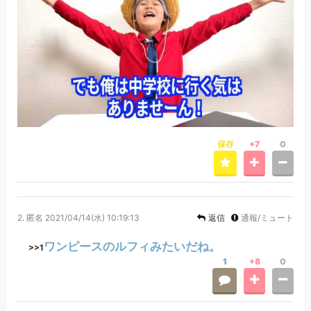
保存
+7
0
2.
匿名
2021/04/14(水) 10:19:13
返信
通報/ミュート
ワンピースのルフィみたいだね。
>>1
1
+8
0