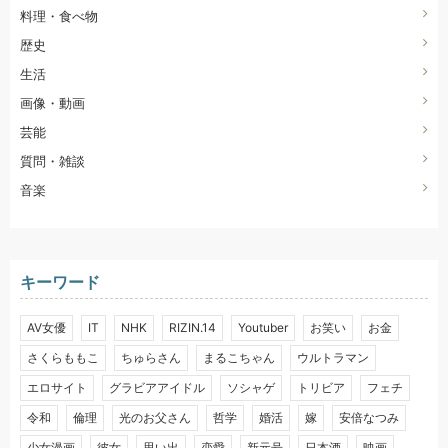
料理・食べ物
歴史
生活
画像・動画
芸能
質問・雑談
音楽
キーワード
AV女優
IT
NHK
RIZIN.14
Youtuber
お笑い
お金
さくらももこ
ちゅらさん
まるこちゃん
ウルトラマン
エロサイト
グラビアアイドル
ソシャゲ
トリビア
フェチ
令和
倫理
光のお父さん
哲学
婚活
嫁
安倍なつみ
少女漫画
彼女
思い出
恋愛
新元号
日本酒
映画