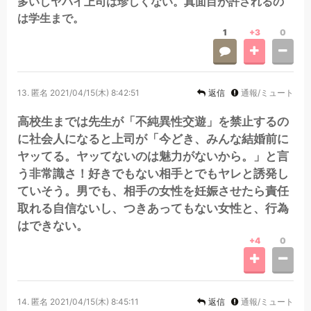
多いしヤバイ上司は珍しくない。真面目が許されるの
は学生まで。
1
+3
0
13.
匿名
2021/04/15(木) 8:42:51
返信
通報/ミュート
高校生までは先生が「不純異性交遊」を禁止するの
に社会人になると上司が「今どき、みんな結婚前に
ヤッてる。ヤッてないのは魅力がないから。」と言
う非常識さ！好きでもない相手とでもヤレと誘発し
ていそう。男でも、相手の女性を妊娠させたら責任
取れる自信ないし、つきあってもない女性と、行為
はできない。
+4
0
14.
匿名
2021/04/15(木) 8:45:11
返信
通報/ミュート