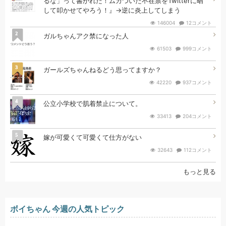
るな」って書かれた！ムカついた不在票をTwitterに晒
して叩かせてやろう！』→逆に炎上してしまう
146004
12コメント
2
ガルちゃんアク禁になった人
61503
999コメント
3
ガールズちゃんねるどう思ってますか？
42220
937コメント
4
公立小学校で肌着禁止について。
33413
204コメント
5
嫁が可愛くて可愛くて仕方がない
32643
112コメント
もっと見る
ボイちゃん 今週の人気トピック