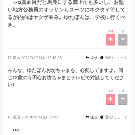
真面目だと馬鹿にする糞上司も多いし、お堅
>>12
い地方公務員のオッサンもスーツにネクタイ👔して
るが内面はヤクザ並み。ゆたぼんは、学校に行くべ
き。
+4
0
17.
匿名
2021/04/15(木) 17:15:38
返信
通報/ミュート
みんな、ゆたぼんお坊ちゃまを、心配してますよ。同
じ12歳の寺田心お坊ちゃまとテレビで対談してくださ
い❗
+2
0
18.
匿名
2021/04/16(金) 15:09:11
返信
通報/ミュート
>>2