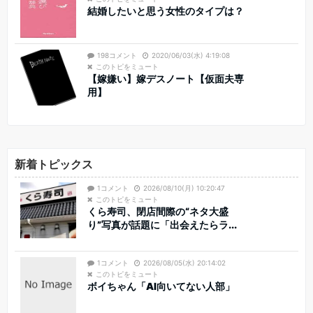
結婚したいと思う女性のタイプは？
198コメント
2020/06/03(水) 4:19:08
このトピをミュート
【嫁嫌い】嫁デスノート【仮面夫専
用】
新着トピックス
1コメント
2026/08/10(月) 10:20:47
このトピをミュート
くら寿司、閉店間際の“ネタ大盛
り”写真が話題に「出会えたらラ...
1コメント
2026/08/05(水) 20:14:02
このトピをミュート
ボイちゃん「AI向いてない人部」