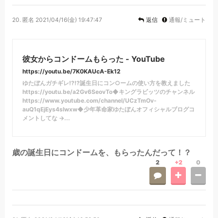
20.
匿名
2021/04/16(金) 19:47:47
返信
通報/ミュート
彼女からコンドームもらった - YouTube
https://youtu.be/7K0KAUcA-Ek12
ゆたぼんガチギレ!?!?誕生日にコン○ームの使い方を教えました
https://youtu.be/a2Gv6SeovTo◆キングラビッツのチャンネル
https://www.youtube.com/channel/UCzTmOv-
auQ1qEjEys4slwxw◆少年革命家ゆたぼんオフィシャルブログコ
メントしてな →...
歳の誕生日にコンドームを、もらったんだって！？
2
+2
0