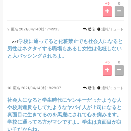
+5
0
9.
匿名
2021/04/14(水) 17:49:33
返信
通報/ミュート
学校に通ってると化粧禁止でも社会人になると
>>1
男性はネクタイする職場もあるし女性は化粧しない
と大バッシングされるよ。
+5
0
10.
匿名
2021/04/14(水) 18:28:37
返信
通報/ミュート
社会人になると学生時代にヤンキーだったような人
や校則違反をしてたようなヤバイ人が上司になると
真面目に生きてるのを馬鹿にされて心を病みます。
学校に通ってる方がマシですよ。学生は真面目が良
い子だからね。