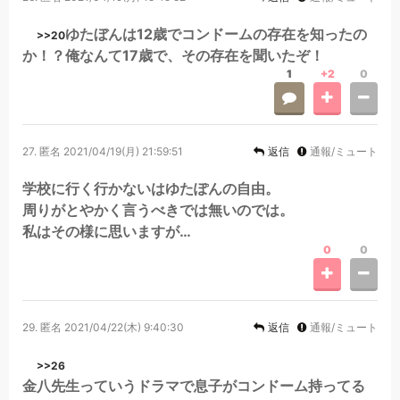
ゆたぼんは12歳でコンドームの存在を知ったの
>>20
か！？俺なんて17歳で、その存在を聞いたぞ！
1
+2
0
27.
匿名
2021/04/19(月) 21:59:51
返信
通報/ミュート
学校に行く行かないはゆたぽんの自由。
周りがとやかく言うべきでは無いのでは。
私はその様に思いますが…
0
0
29.
匿名
2021/04/22(木) 9:40:30
返信
通報/ミュート
>>26
金八先生っていうドラマで息子がコンドーム持ってる