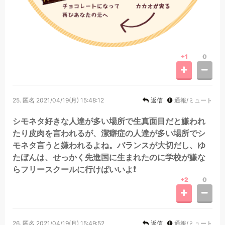
+1
0
25.
匿名
2021/04/19(月) 15:48:12
返信
通報/ミュート
シモネタ好きな人達が多い場所で生真面目だと嫌われ
たり皮肉を言われるが、潔癖症の人達が多い場所でシ
モネタ言うと嫌われるよね。バランスが大切だし、ゆ
たぼんは、せっかく先進国に生まれたのに学校が嫌な
らフリースクールに行けばいいよ❗
+2
0
26.
匿名
2021/04/19(月) 15:49:52
返信
通報/ミュート