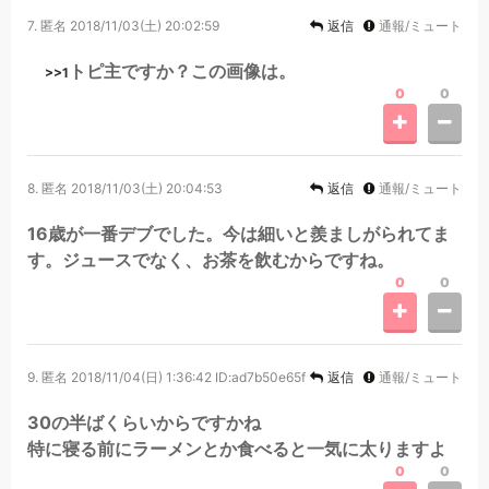
7.
匿名
2018/11/03(土) 20:02:59
返信
通報/ミュート
トピ主ですか？この画像は。
>>1
0
0
8.
匿名
2018/11/03(土) 20:04:53
返信
通報/ミュート
16歳が一番デブでした。今は細いと羨ましがられてま
す。ジュースでなく、お茶を飲むからですね。
0
0
9.
匿名
2018/11/04(日) 1:36:42
ID:ad7b50e65f
返信
通報/ミュート
30の半ばくらいからですかね
特に寝る前にラーメンとか食べると一気に太りますよ
0
0