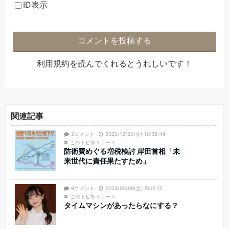
ID表示
利用規約
を読んでくれるとうれしいです！
関連記事
2コメント
2022/12/20(火) 10:38:44
このトピをミュート
防衛費めぐる増税検討 岸田首相「未
来世代に責任果たすため」
9コメント
2024/02/09(金) 0:02:12
このトピをミュート
タイムマシンがあったらなにする？