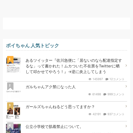
ボイちゃん 人気トピック
1
あるツイッター『佐川急便に「居ないのなら配達指定す
るな」って書かれた！ムカついた不在票をTwitterに晒
して叩かせてやろう！』→逆に炎上してしまう
145997
12コメント
2
ガルちゃんアク禁になった人
61498
999コメント
3
ガールズちゃんねるどう思ってますか？
42191
937コメント
4
公立小学校で肌着禁止について。