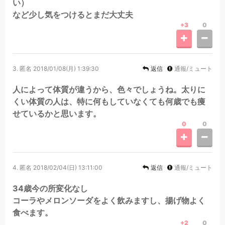
い）
など少し気をつけるとまだ大丈夫
+3
0
3.
匿名
2018/01/08(月) 1:39:30
返信
通報/ミュート
人によって体質が違うから、色々でしょうね。太りに
くい体質の人は、特に何もしていなくても何歳でも痩
せているかと思います。
0
0
4.
匿名
2018/02/04(日) 13:11:00
返信
通報/ミュート
34歳今の所変化なし
コーラやメロンソーダをよく飲みますし、揚げ物よく
食べます。
+2
0