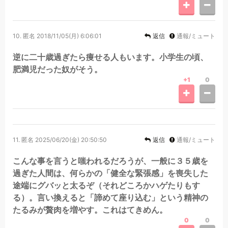
10.
匿名
2018/11/05(月) 6:06:01
返信
通報/ミュート
逆に二十歳過ぎたら痩せる人もいます。小学生の頃、
肥満児だった奴がそう。
+1
0
11.
匿名
2025/06/20(金) 20:50:50
返信
通報/ミュート
こんな事を言うと嗤われるだろうが、一般に３５歳を
過ぎた人間は、何らかの「健全な緊張感」を喪失した
途端にグバッと太るぞ（それどころかハゲたりもす
る）。言い換えると「諦めて座り込む」という精神の
たるみが贅肉を増やす。これはてきめん。
0
0