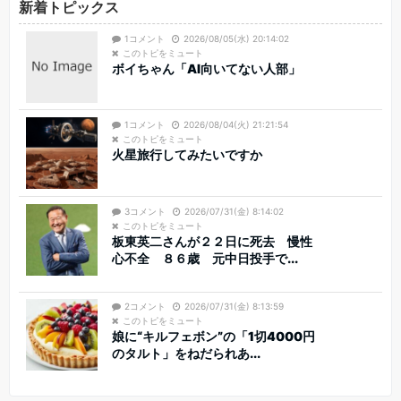
新着トピックス
1コメント
2026/08/05(水) 20:14:02
このトピをミュート
ボイちゃん「AI向いてない人部」
1コメント
2026/08/04(火) 21:21:54
このトピをミュート
火星旅行してみたいですか
3コメント
2026/07/31(金) 8:14:02
このトピをミュート
板東英二さんが２２日に死去 慢性
心不全 ８６歳 元中日投手で...
2コメント
2026/07/31(金) 8:13:59
このトピをミュート
娘に“キルフェボン”の「1切4000円
のタルト」をねだられあ...