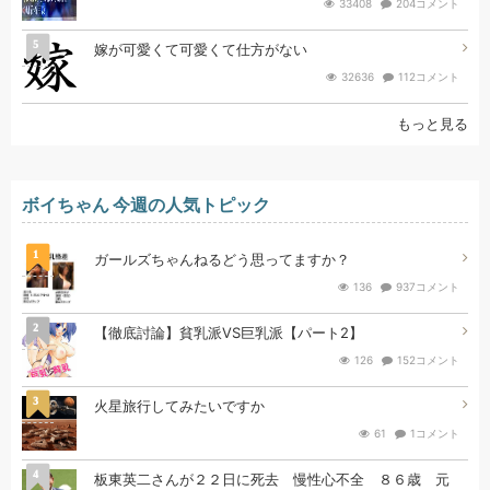
33408
204コメント
5
嫁が可愛くて可愛くて仕方がない
32636
112コメント
もっと見る
ボイちゃん 今週の人気トピック
1
ガールズちゃんねるどう思ってますか？
136
937コメント
2
【徹底討論】貧乳派VS巨乳派【パート2】
126
152コメント
3
火星旅行してみたいですか
61
1コメント
4
板東英二さんが２２日に死去 慢性心不全 ８６歳 元