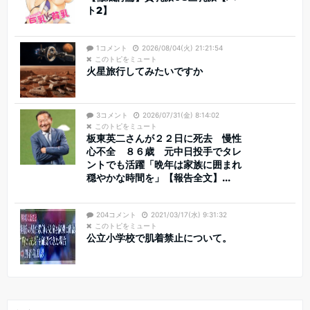
ト2】
1コメント
2026/08/04(火) 21:21:54
このトピをミュート
火星旅行してみたいですか
3コメント
2026/07/31(金) 8:14:02
このトピをミュート
板東英二さんが２２日に死去 慢性
心不全 ８６歳 元中日投手でタレ
ントでも活躍「晩年は家族に囲まれ
穏やかな時間を」【報告全文】...
204コメント
2021/03/17(水) 9:31:32
このトピをミュート
公立小学校で肌着禁止について。