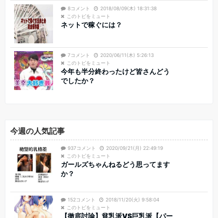
8コメント
2018/08/09(木) 18:31:38
このトピをミュート
ネットで稼ぐには？
7コメント
2020/06/11(木) 5:26:13
このトピをミュート
今年も半分終わったけど皆さんどう
でしたか？
今週の人気記事
937コメント
2020/09/21(月) 22:49:19
このトピをミュート
ガールズちゃんねるどう思ってます
か？
152コメント
2018/11/20(火) 9:58:04
このトピをミュート
【徹底討論】貧乳派VS巨乳派【パー