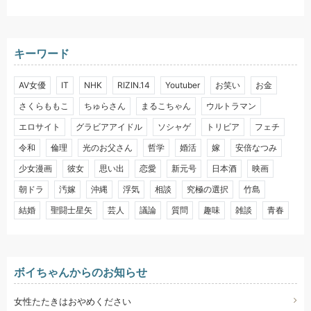
キーワード
AV女優
IT
NHK
RIZIN.14
Youtuber
お笑い
お金
さくらももこ
ちゅらさん
まるこちゃん
ウルトラマン
エロサイト
グラビアアイドル
ソシャゲ
トリビア
フェチ
令和
倫理
光のお父さん
哲学
婚活
嫁
安倍なつみ
少女漫画
彼女
思い出
恋愛
新元号
日本酒
映画
朝ドラ
汚嫁
沖縄
浮気
相談
究極の選択
竹島
結婚
聖闘士星矢
芸人
議論
質問
趣味
雑談
青春
ボイちゃんからのお知らせ
女性たたきはおやめください