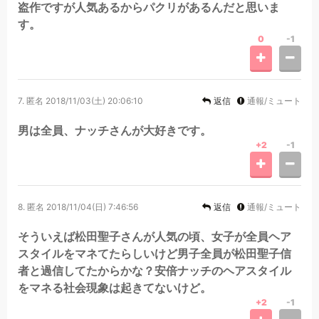
盗作ですが人気あるからパクリがあるんだと思いま
す。
0
-1
7.
匿名
2018/11/03(土) 20:06:10
返信
通報/ミュート
男は全員、ナッチさんが大好きです。
+2
-1
8.
匿名
2018/11/04(日) 7:46:56
返信
通報/ミュート
そういえば松田聖子さんが人気の頃、女子が全員ヘア
スタイルをマネてたらしいけど男子全員が松田聖子信
者と過信してたからかな？安倍ナッチのヘアスタイル
をマネる社会現象は起きてないけど。
+2
-1