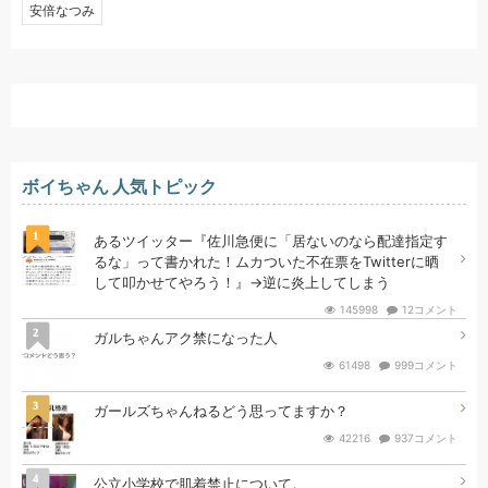
安倍なつみ
ボイちゃん 人気トピック
1
あるツイッター『佐川急便に「居ないのなら配達指定す
るな」って書かれた！ムカついた不在票をTwitterに晒
して叩かせてやろう！』→逆に炎上してしまう
145998
12コメント
2
ガルちゃんアク禁になった人
61498
999コメント
3
ガールズちゃんねるどう思ってますか？
42216
937コメント
4
公立小学校で肌着禁止について。