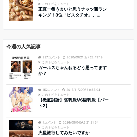
このトピをミュート
正直一番うまいと思うナッツ類ラン
キング！3位「ピスタチオ」、...
今週の人気記事
937コメント
2020/09/21(月) 22:49:19
このトピをミュート
ガールズちゃんねるどう思ってます
か？
152コメント
2018/11/20(火) 9:58:04
このトピをミュート
【徹底討論】貧乳派VS巨乳派【パー
ト2】
1コメント
2026/08/04(火) 21:21:54
このトピをミュート
火星旅行してみたいですか