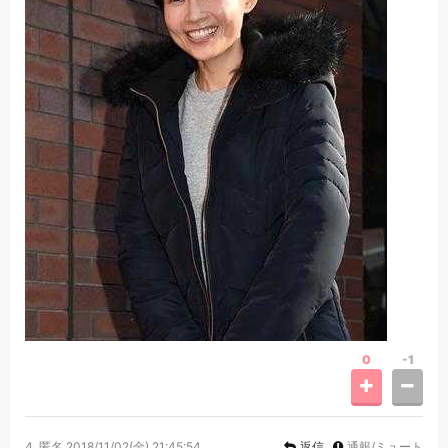
0
-1
4.
匿名
2018/11/02(金) 21:45:54
返信
通報/ミュート