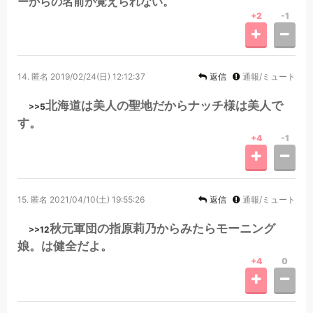
ーからの名前が覚えられない。
+2
-1
14.
匿名
2019/02/24(日) 12:12:37
返信
通報/ミュート
北海道は美人の聖地だからナッチ様は美人で
>>5
す。
+4
-1
15.
匿名
2021/04/10(土) 19:55:26
返信
通報/ミュート
秋元軍団の指原莉乃からみたらモーニング
>>12
娘。は健全だよ。
+4
0