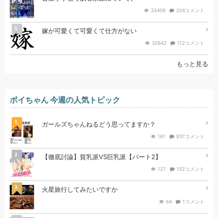
33409
204コメント
5
嫁が可愛くて可愛くて仕方がない
32642
112コメント
もっと見る
ボイちゃん 今週の人気トピック
1
ガールズちゃんねるどう思ってますか？
161
937コメント
2
【徹底討論】貧乳派VS巨乳派【パート2】
127
152コメント
3
火星旅行してみたいですか
64
1コメント