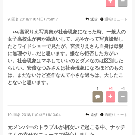
9.
匿名
2018/11/04(日) 7:58:17
返信
通報/ミュート
宮沢りえ写真集が社会現象になった時、一般人の
>>8
女子高校生が何か勘違いして、あやかって写真撮影し
たとワイドショーで見たが、宮沢りえさん自身は母親
に無理やり...だと思います。嫌なら拒否した方がい
い。社会現象はマネしていいのとダメなのは区別した
らいい。安倍なつみさんは社会現象になるほどのもの
は、まだないけど盗作なんて小さな過ちは、大したこ
とないと思います。
1
+1
-1
10.
匿名
2018/11/04(日) 9:10:04
返信
通報/ミュート
元メンバーのトラブルが相次いで起こる中、ナッチ
さんの幸せなニュースで安心しました。