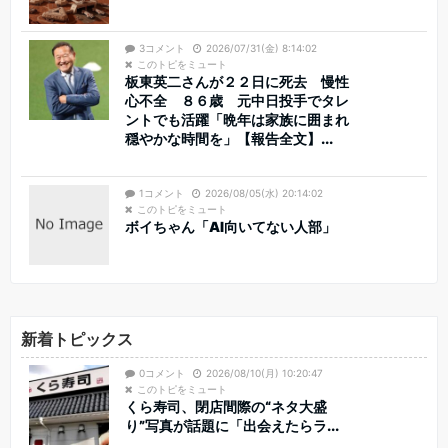
3コメント
2026/07/31(金) 8:14:02
このトピをミュート
板東英二さんが２２日に死去 慢性
心不全 ８６歳 元中日投手でタレ
ントでも活躍「晩年は家族に囲まれ
穏やかな時間を」【報告全文】...
1コメント
2026/08/05(水) 20:14:02
このトピをミュート
ボイちゃん「AI向いてない人部」
新着トピックス
0コメント
2026/08/10(月) 10:20:47
このトピをミュート
くら寿司、閉店間際の“ネタ大盛
り”写真が話題に「出会えたらラ...