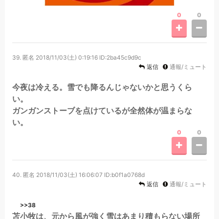
0
0
39.
匿名
2018/11/03(土) 0:19:16
ID:2ba45c9d9c
返信
通報/ミュート
今夜は冷える。雪でも降るんじゃないかと思うくら
い。
ガンガンストーブを点けているが全然体が温まらな
い。
0
0
40.
匿名
2018/11/03(土) 16:06:07
ID:b0f1a0768d
返信
通報/ミュート
>>38
苫小牧は、元から風が強く雪はあまり積もらない場所