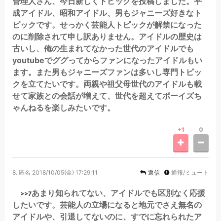
管理人さん、今日新しくトピックを投稿しました。平
成アイドル、昭和アイドル、男もジャニーズ好きなト
ピックです。せっかく芸能人トピックが解禁になった
のに削除されて申し訳ありません。アイドルの歴史は
古いし、俺の生まれてなかった世代のアイドルでも
youtubeでググってからファンになったアイドルもい
ます。また男もジャニーズファンは多いし専門トピッ
クを立てたいです。両親や祖父母世代のアイドルも載
せて家族との会話が増えて、世代を超えてボーイズち
ゃんねるを楽しみたいです。
+1
0
8.
匿名
2018/10/05(金) 17:29:11
返信
通報/ミュート
あまり知られてない、アイドルでも区別なく応援
>>7
したいです。芸能人の立場になると地元でさえ無名の
アイドルや、引退してないのに、すでに忘れられたア