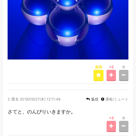
保存
+2
0
2.
匿名
2018/09/27(木) 12:11:48
返信
通報/ミュート
さてと、のんびりいきますか。
+3
0