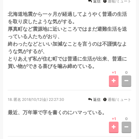
返信
通報/ミュート
北海道地震から一ヶ月が経過してようやく普通の生活
を取り戻したような気がする。
厚真町など震源地に近いところではまだ避難生活を送
っている人たちがおり、
終わったなどといい加減なことを言うのは不謹慎なよ
うな気がするが、
とりあえず私が住む町では普通に生活が出来、普通に
買い物ができる喜びを噛み締めている。
+1
0
18.
匿名
2018/10/12(金) 22:27:30
返信
通報/ミュート
最近、万年筆で字を書くのにハマっている。
+1
0