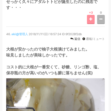
せっかく久々にアダルトトピが誕生したのに残念で
す・・・
+3
0
46.
aki@管理人
2018/11/11(日) 16:57:24
ID:9f2028f2db
返信
通報/ミュート
大根が安かったので柚子大根漬けてみました。
味見しましたが美味しかったです。
コスト的に大根が一番安くて、砂糖、リンゴ酢、塩、
保存瓶の方が高いのがいつも腑に落ちません(笑)