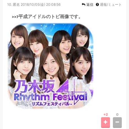
10.
匿名
2018/10/05(金) 20:08:56
返信
通報/ミュート
平成アイドルのトピ画像です。
>>7
+2
0