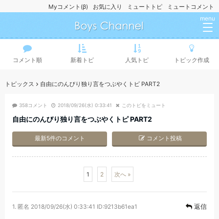
Myコメント(β)
お気に入り
ミュートトピ
ミュートコメント
menu
コメント順
新着トピ
人気トピ
トピック作成
トピックス
自由にのんびり独り言をつぶやくトピ PART2
358コメント
2018/09/26(水) 0:33:41
このトピをミュート
自由にのんびり独り言をつぶやくトピ PART2
最新5件のコメント
コメント投稿
1
2
次へ »
返信
1.
匿名
2018/09/26(水) 0:33:41
ID:9213b61ea1