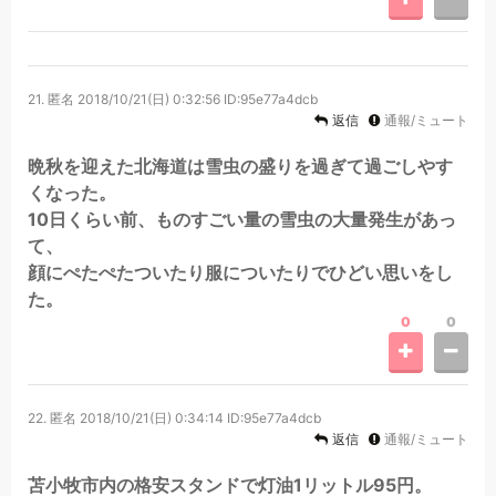
21.
匿名
2018/10/21(日) 0:32:56
ID:95e77a4dcb
返信
通報/ミュート
晩秋を迎えた北海道は雪虫の盛りを過ぎて過ごしやす
くなった。
10日くらい前、ものすごい量の雪虫の大量発生があっ
て、
顔にぺたぺたついたり服についたりでひどい思いをし
た。
0
0
22.
匿名
2018/10/21(日) 0:34:14
ID:95e77a4dcb
返信
通報/ミュート
苫小牧市内の格安スタンドで灯油1リットル95円。