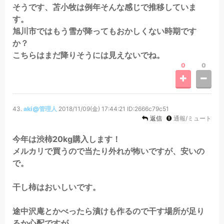
そうです、苫小牧は例年そんな感じで推移していま
す。
旭川市ではもう雪が降ってもおかしくない時期です
か？
こちらはまだ降りそうには見えないでね。
0
0
43.
aki@管理人
2018/11/09(金) 17:44:21
ID:2666c79c51
返信
通報/ミュート
今年は渋柿20kg購入します！
メルカリで買うので当たり外れが怖いですが、安いの
で。
干し柿はおいしいです。
途中沢庵とかべったら漬けも作るので干す場所が足り
るか心配ですが。