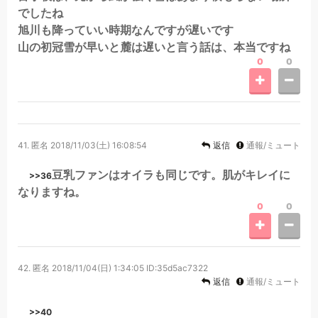
でしたね
旭川も降っていい時期なんですが遅いです
山の初冠雪が早いと麓は遅いと言う話は、本当ですね
0
0
41.
匿名
2018/11/03(土) 16:08:54
返信
通報/ミュート
豆乳ファンはオイラも同じです。肌がキレイに
>>36
なりますね。
0
0
42.
匿名
2018/11/04(日) 1:34:05
ID:35d5ac7322
返信
通報/ミュート
>>40