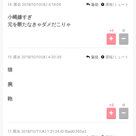
14.
匿名
2018/10/10(水) 4:18:06
返信
通報/ミュート
小蝿嫌すぎ
元を断たなきゃダメだこりゃ
+1
0
15.
匿名
2018/10/10(水) 4:20:36
返信
通報/ミュート
猫
腕
鞄
+2
0
17.
匿名
2018/10/11(木) 1:31:24
ID:fbad0363a3