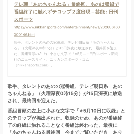
テレ朝「あのちゃんねる」最終回、あのは収録で
番組終了に触れずテロップ２度出現 – 芸能 : 日刊
スポーツ
https://www.nikkansports.com/entertainment/news/202606160
000146.html
歌手、タレントのあのの冠番組、テレビ朝日系「あのちゃんね
る」（火曜深夜0時15分）が15日深夜に放送され、最終回を迎え
た。番組冒頭の左上に小さな文字で「※5月… – 日刊スポーツ新聞
社のニュースサイト、ニッカンスポーツ・コム
（nikkansports.com）。
歌手、タレントのあのの冠番組、テレビ朝日系「あの
ちゃんねる」（火曜深夜0時15分）が15日深夜に放送
され、最終回を迎えた。
番組冒頭の左上に小さな文字で「※5月10日に収録」と
のテロップが掲出された。収録のため、あのが番組終
了の経緯に触れることなく番組は終わった。最後に
「あのちゃんねる最終回 今までご覧いただき あり