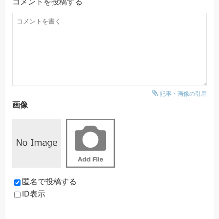
コメントを投稿する
記事・画像の引用
画像
匿名で投稿する
ID表示