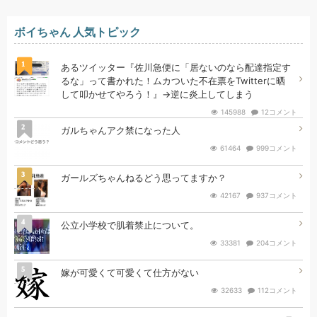
ボイちゃん 人気トピック
1
あるツイッター『佐川急便に「居ないのなら配達指定す
るな」って書かれた！ムカついた不在票をTwitterに晒
して叩かせてやろう！』→逆に炎上してしまう
145988
12コメント
2
ガルちゃんアク禁になった人
61464
999コメント
3
ガールズちゃんねるどう思ってますか？
42167
937コメント
4
公立小学校で肌着禁止について。
33381
204コメント
5
嫁が可愛くて可愛くて仕方がない
32633
112コメント