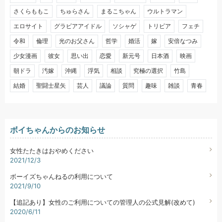
さくらももこ
ちゅらさん
まるこちゃん
ウルトラマン
エロサイト
グラビアアイドル
ソシャゲ
トリビア
フェチ
令和
倫理
光のお父さん
哲学
婚活
嫁
安倍なつみ
少女漫画
彼女
思い出
恋愛
新元号
日本酒
映画
朝ドラ
汚嫁
沖縄
浮気
相談
究極の選択
竹島
結婚
聖闘士星矢
芸人
議論
質問
趣味
雑談
青春
ボイちゃんからのお知らせ
女性たたきはおやめください
2021/12/3
ボーイズちゃんねるの利用について
2021/9/10
【追記あり】女性のご利用についての管理人の公式見解(改めて)
2020/6/11