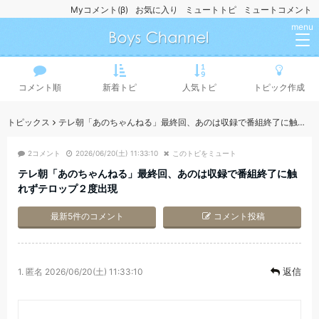
Myコメント(β)
お気に入り
ミュートトピ
ミュートコメント
menu
コメント順
新着トピ
人気トピ
トピック作成
トピックス
テレ朝「あのちゃんねる」最終回、あのは収録で番組終了に触れずテロップ２度出現
2コメント
2026/06/20(土) 11:33:10
このトピをミュート
テレ朝「あのちゃんねる」最終回、あのは収録で番組終了に触
れずテロップ２度出現
最新5件のコメント
コメント投稿
返信
1.
匿名
2026/06/20(土) 11:33:10