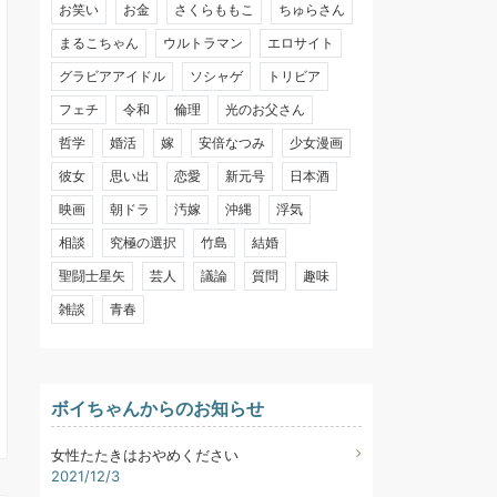
お笑い
お金
さくらももこ
ちゅらさん
まるこちゃん
ウルトラマン
エロサイト
グラビアアイドル
ソシャゲ
トリビア
フェチ
令和
倫理
光のお父さん
哲学
婚活
嫁
安倍なつみ
少女漫画
彼女
思い出
恋愛
新元号
日本酒
映画
朝ドラ
汚嫁
沖縄
浮気
相談
究極の選択
竹島
結婚
聖闘士星矢
芸人
議論
質問
趣味
雑談
青春
ボイちゃんからのお知らせ
女性たたきはおやめください
2021/12/3