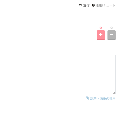
返信
通報/ミュート
0
0
記事・画像の引用