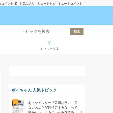
yコメント(β)
お気に入り
ミュートトピ
ミュートコメント
トピック作成
ボイちゃん 人気トピック
1
あるツイッター『佐川急便に「居
ないのなら配達指定するな」って
書かれた！ムカついた不在票を