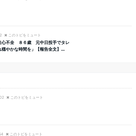
2
このトピをミュート
性心不全 ８６歳 元中日投手でタレ
穏やかな時間を」【報告全文】...
:02
このトピをミュート
54
このトピをミュート