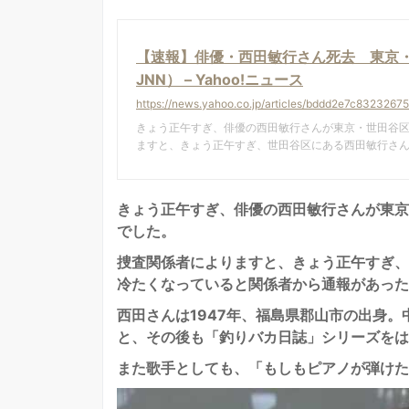
【速報】俳優・西田敏行さん死去 東京・世田谷
JNN） – Yahoo!ニュース
https://news.yahoo.co.jp/articles/bddd2e7c83232
きょう正午すぎ、俳優の西田敏行さんが東京・世田谷区
ますと、きょう正午すぎ、世田谷区にある西田敏行さ
きょう正午すぎ、俳優の西田敏行さんが東京
でした。
捜査関係者によりますと、きょう正午すぎ、
冷たくなっていると関係者から通報があった
西田さんは1947年、福島県郡山市の出身。
と、その後も「釣りバカ日誌」シリーズをは
また歌手としても、「もしもピアノが弾けた