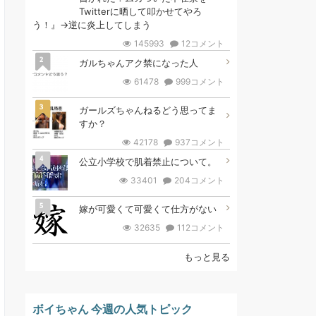
Twitterに晒して叩かせてやろ
う！』→逆に炎上してしまう
145993
12コメント
2
ガルちゃんアク禁になった人
61478
999コメント
3
ガールズちゃんねるどう思ってま
すか？
42178
937コメント
4
公立小学校で肌着禁止について。
33401
204コメント
5
嫁が可愛くて可愛くて仕方がない
32635
112コメント
もっと見る
ボイちゃん 今週の人気トピック