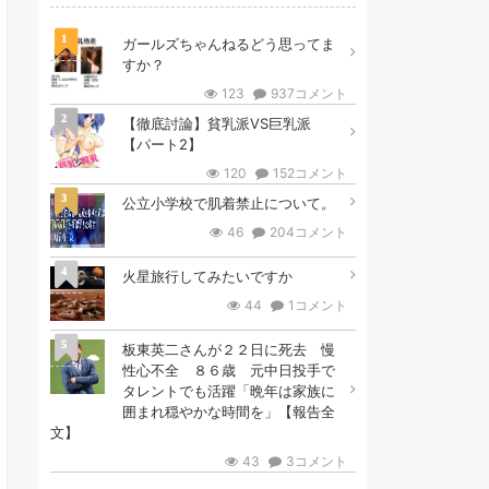
1
ガールズちゃんねるどう思ってま
すか？
123
937コメント
2
【徹底討論】貧乳派VS巨乳派
【パート2】
120
152コメント
3
公立小学校で肌着禁止について。
46
204コメント
4
火星旅行してみたいですか
44
1コメント
5
板東英二さんが２２日に死去 慢
性心不全 ８６歳 元中日投手で
タレントでも活躍「晩年は家族に
囲まれ穏やかな時間を」【報告全
文】
43
3コメント