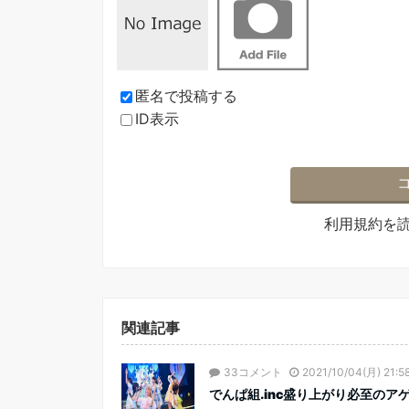
匿名で投稿する
ID表示
利用規約
を
関連記事
33コメント
2021/10/04(月) 21:58
でんぱ組.inc盛り上がり必至のアゲ