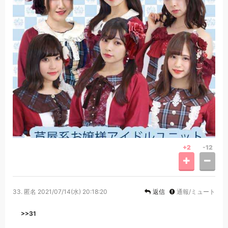
+2
-12
33.
匿名
2021/07/14(水) 20:18:20
返信
通報/ミュート
>>31