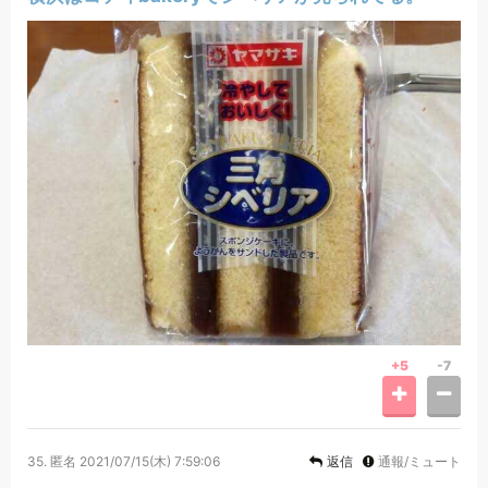
+5
-7
35.
匿名
2021/07/15(木) 7:59:06
返信
通報/ミュート