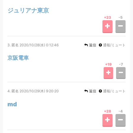
ジュリアナ東京
+23
-5
3.
匿名
2020/10/28(水) 0:12:46
返信
通報/ミュート
京阪電車
+19
-7
4.
匿名
2020/10/29(木) 9:20:20
返信
通報/ミュート
md
+28
-4