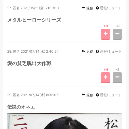
27.
匿名
2021/05/21(金) 21:13:13
返信
通報/ミュート
メタルヒーローシリーズ
+3
-8
28.
匿名
2021/07/14(水) 2:40:24
返信
通報/ミュート
愛の貧乏脱出大作戦
+4
-8
29.
匿名
2021/07/14(水) 8:38:05
返信
通報/ミュート
伝説のオネエ