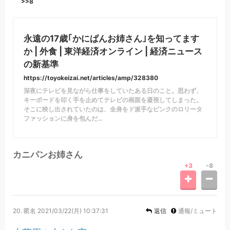
>>8
永遠の17歳｢かにぱんお姉さん｣を知ってます
か | 外食 | 東洋経済オンライン | 経済ニュース
の新基準
https://toyokeizai.net/articles/amp/328380
深夜にテレビを見ながら仕事をしていたある日のこと。思わず、
キーボードを叩く手を止めてテレビの画面を凝視してしまった。
そこに映し出されていたのは、全身をド派手なピンクのロリータ
ファッションに身を包んだ…
カニパンお姉さん
+3
-8
20.
匿名
2021/03/22(月) 10:37:31
返信
通報/ミュート