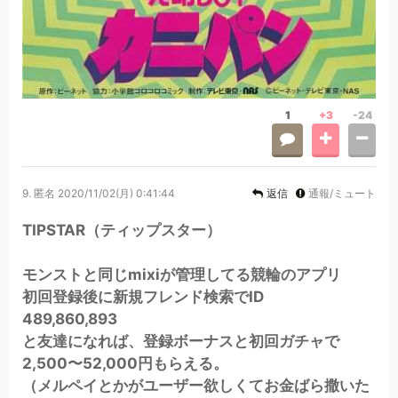
1
+3
-24
9.
匿名
2020/11/02(月) 0:41:44
返信
通報/ミュート
TIPSTAR（ティップスター）
モンストと同じmixiが管理してる競輪のアプリ
初回登録後に新規フレンド検索でID
489,860,893
と友達になれば、登録ボーナスと初回ガチャで
2,500〜52,000円もらえる。
（メルペイとかがユーザー欲しくてお金ばら撒いた