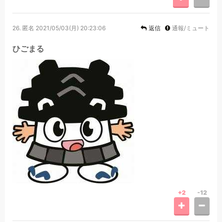
26.
匿名
2021/05/03(月) 20:23:06
返信
通報/ミュート
ひごまる
+2
-12