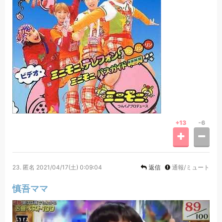
+13
-6
23.
匿名
2021/04/17(土) 0:09:04
返信
通報/ミュート
慎吾ママ