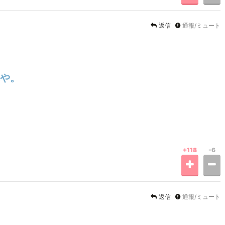
返信
通報/ミュート
や。
+118
-6
返信
通報/ミュート