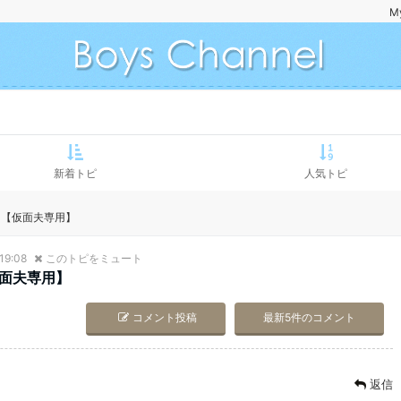
M
新着トピ
人気トピ
ト【仮面夫専用】
19:08
このトピをミュート
面夫専用】
コメント投稿
最新5件のコメント
返信