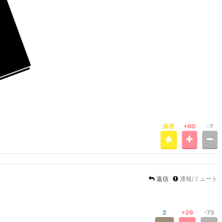
保存
+60
-7
返信
通報/ミュート
2
+26
-73