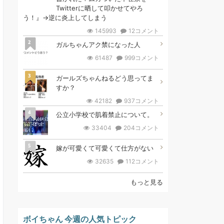
Twitterに晒して叩かせてやろ
う！』→逆に炎上してしまう
145993
12コメント
2
ガルちゃんアク禁になった人
61487
999コメント
3
ガールズちゃんねるどう思ってま
すか？
42182
937コメント
4
公立小学校で肌着禁止について。
33404
204コメント
5
嫁が可愛くて可愛くて仕方がない
32635
112コメント
もっと見る
ボイちゃん 今週の人気トピック