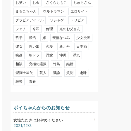
お笑い
お金
さくらももこ
ちゅらさん
まるこちゃん
ウルトラマン
エロサイト
グラビアアイドル
ソシャゲ
トリビア
フェチ
令和
倫理
光のお父さん
哲学
婚活
嫁
安倍なつみ
少女漫画
彼女
思い出
恋愛
新元号
日本酒
映画
朝ドラ
汚嫁
沖縄
浮気
相談
究極の選択
竹島
結婚
聖闘士星矢
芸人
議論
質問
趣味
雑談
青春
ボイちゃんからのお知らせ
女性たたきはおやめください
2021/12/3