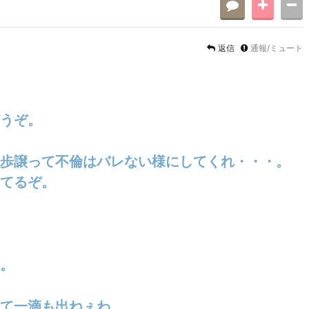
返信
通報/ミュート
うぞ。
歩譲って不倫はバレない様にしてくれ・・・。
てるぞ。
。
て一滴も出ねぇわ。