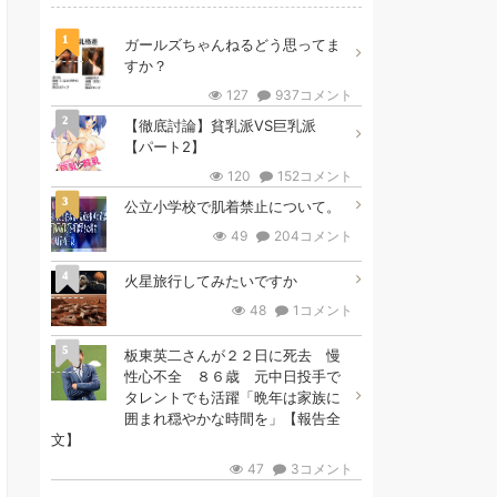
1
ガールズちゃんねるどう思ってま
すか？
127
937コメント
2
【徹底討論】貧乳派VS巨乳派
【パート2】
120
152コメント
3
公立小学校で肌着禁止について。
49
204コメント
4
火星旅行してみたいですか
48
1コメント
5
板東英二さんが２２日に死去 慢
性心不全 ８６歳 元中日投手で
タレントでも活躍「晩年は家族に
囲まれ穏やかな時間を」【報告全
文】
47
3コメント