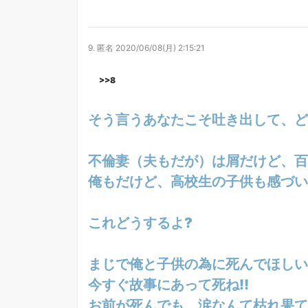
9.
匿名
2020/06/08(月) 2:15:21
>>8
そう言うあなたこそ吐き出して、ど
不倫妻（夫もだが）は屑だけど、百
俺もだけど、高校生の子供も感づい
これどうするよ?
まじで俺と子供の為に死んでほしい
今すぐ故事にあって死ね‼
お前が死んでも、涙なんて枯れ果て