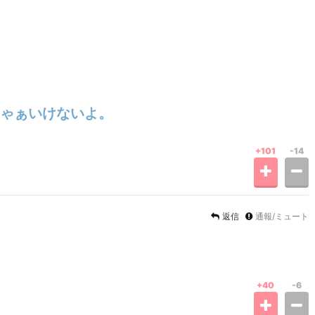
ゃぁいけないよ。
+101
-14
返信
通報/ミュート
+40
-6