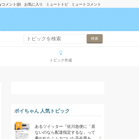
yコメント(β)
お気に入り
ミュートトピ
ミュートコメント
トピック作成
ボイちゃん 人気トピック
1
あるツイッター『佐川急便に「居
ないのなら配達指定するな」って
書かれた！ムカついた不在票を