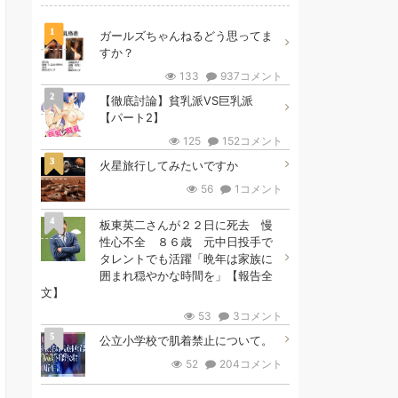
1
ガールズちゃんねるどう思ってま
すか？
133
937コメント
2
【徹底討論】貧乳派VS巨乳派
【パート2】
125
152コメント
3
火星旅行してみたいですか
56
1コメント
4
板東英二さんが２２日に死去 慢
性心不全 ８６歳 元中日投手で
タレントでも活躍「晩年は家族に
囲まれ穏やかな時間を」【報告全
文】
53
3コメント
5
公立小学校で肌着禁止について。
52
204コメント