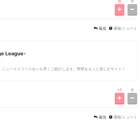
0
0
返信
通報/ミュート
e League-
、ニュースリリースをいち早くご紹介します。野球をもっと楽しむサイト！
+1
0
返信
通報/ミュート