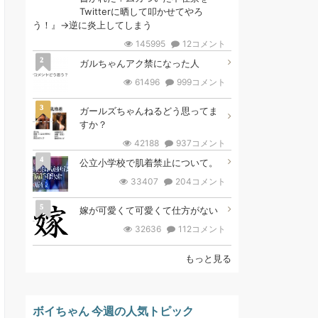
Twitterに晒して叩かせてやろ
う！』→逆に炎上してしまう
145995
12コメント
2
ガルちゃんアク禁になった人
61496
999コメント
3
ガールズちゃんねるどう思ってま
すか？
42188
937コメント
4
公立小学校で肌着禁止について。
33407
204コメント
5
嫁が可愛くて可愛くて仕方がない
32636
112コメント
もっと見る
ボイちゃん 今週の人気トピック