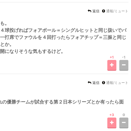
返信
通報/ミュート
も。
４球投げればフォアボール＝シングルヒットと同じ扱いでバ
一打席でファウルを４回打ったらフォアチップ＝三振と同じ
とか。
開になりそうな気もするけど。
+1
-1
返信
通報/ミュート
れの優勝チームが試合する第２日本シリーズとか有ったら面
+3
0