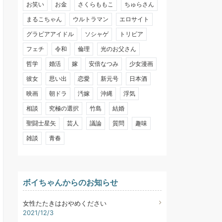
お笑い
お金
さくらももこ
ちゅらさん
まるこちゃん
ウルトラマン
エロサイト
グラビアアイドル
ソシャゲ
トリビア
フェチ
令和
倫理
光のお父さん
哲学
婚活
嫁
安倍なつみ
少女漫画
彼女
思い出
恋愛
新元号
日本酒
映画
朝ドラ
汚嫁
沖縄
浮気
相談
究極の選択
竹島
結婚
聖闘士星矢
芸人
議論
質問
趣味
雑談
青春
ボイちゃんからのお知らせ
女性たたきはおやめください
2021/12/3