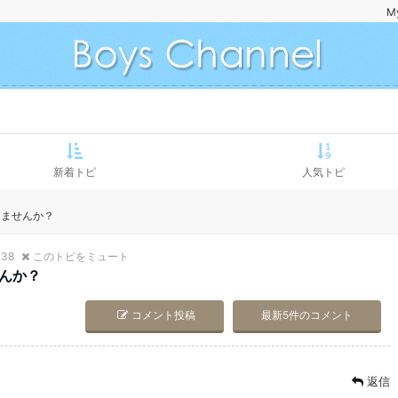
M
新着トピ
人気トピ
りませんか？
:38
このトピをミュート
んか？
コメント投稿
最新5件のコメント
返信