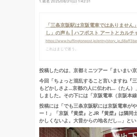
1.
匿名
2025/08/31(日) 1:42:31
「三条京阪駅は京阪電車ではありません」
し」の声も | ハフポスト アートとカルチ
https://www.huffingtonpost.jp/entry/story_jp_68af
これはまじで迷う。
投稿したのは、京都ミニツアー「まいまい京都」
今回「ちょっと混乱すること言いますね『三
もどかしさよ…京都の人に伝われ…（たん）
しました。その下には「京阪電車（京阪本線
投稿には「でも三条京阪駅には京阪電車がや
ー！」「京阪『黄檗』とJR『黄檗』は隣同
かしくないよ。大昔からの地名だし…」とい