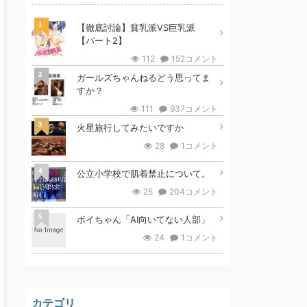
1
【徹底討論】貧乳派VS巨乳派
【パート2】
112
152コメント
2
ガールズちゃんねるどう思ってま
すか？
111
937コメント
3
火星旅行してみたいですか
28
1コメント
4
公立小学校で肌着禁止について。
25
204コメント
5
ボイちゃん「AI向いてない人部」
24
1コメント
カテゴリ