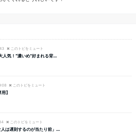
:43
このトピをミュート
人気！“濃いめ”好まれる背...
9:08
このトピをミュート
専用】
34
このトピをミュート
人は遅刻するのが当たり前」...