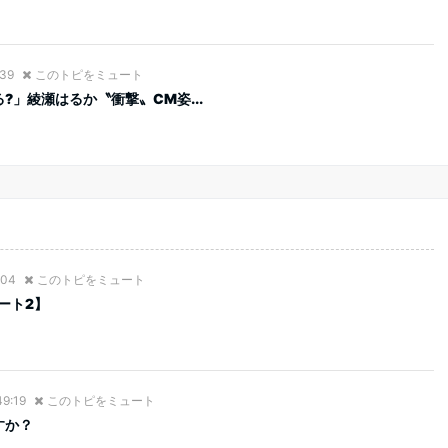
:39
このトピをミュート
」綾瀬はるか〝衝撃〟CM姿...
:04
このトピをミュート
ート2】
49:19
このトピをミュート
すか？