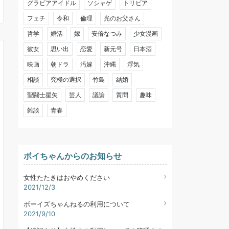
グラビアアイドル
ソシャゲ
トリビア
フェチ
令和
倫理
光のお父さん
哲学
婚活
嫁
安倍なつみ
少女漫画
彼女
思い出
恋愛
新元号
日本酒
映画
朝ドラ
汚嫁
沖縄
浮気
相談
究極の選択
竹島
結婚
聖闘士星矢
芸人
議論
質問
趣味
雑談
青春
ボイちゃんからのお知らせ
女性たたきはおやめください
2021/12/3
ボーイズちゃんねるの利用について
2021/9/10