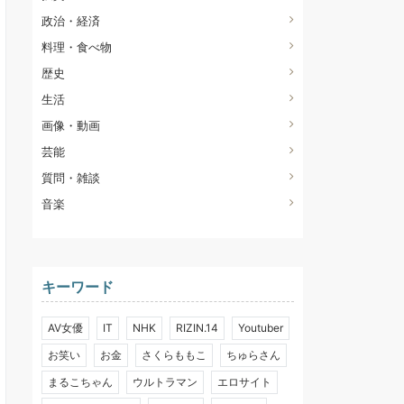
政治・経済
料理・食べ物
歴史
生活
画像・動画
芸能
質問・雑談
音楽
キーワード
AV女優
IT
NHK
RIZIN.14
Youtuber
お笑い
お金
さくらももこ
ちゅらさん
まるこちゃん
ウルトラマン
エロサイト