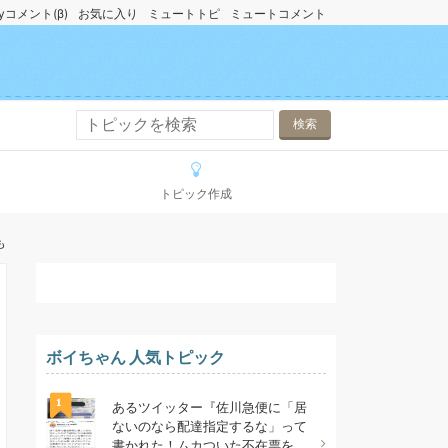
yコメント(β)
お気に入り
ミュートトピ
ミュートコメント
トピック作成
も
ボイちゃん 人気トピック
1
あるツイッター『佐川急便に「居
ないのなら配達指定するな」って
書かれた！ムカついた不在票を