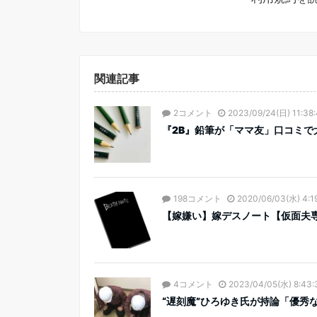
関連記事
2コメント
2023/09/24(日) 11:38
『2B』鉛筆が「ママ友」口コミで大
198コメント
2020/06/03(水) 4:1
【嫁嫌い】嫁デスノート【仮面夫
4コメント
2023/04/05(水) 8:43:
“遅刻魔”ひろゆき氏が持論「優秀な