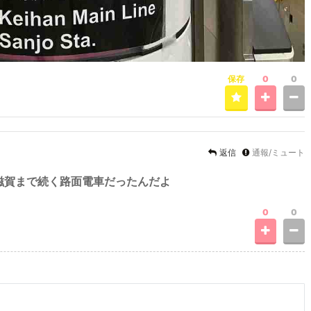
保存
0
0
返信
通報/ミュート
滋賀まで続く路面電車だったんだよ
0
0