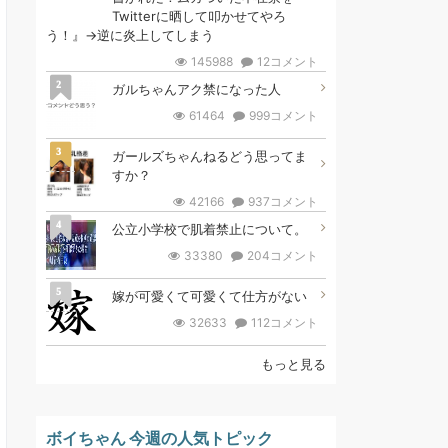
Twitterに晒して叩かせてやろ
う！』→逆に炎上してしまう
145988
12コメント
2
ガルちゃんアク禁になった人
61464
999コメント
3
ガールズちゃんねるどう思ってま
すか？
42166
937コメント
4
公立小学校で肌着禁止について。
33380
204コメント
5
嫁が可愛くて可愛くて仕方がない
32633
112コメント
もっと見る
ボイちゃん 今週の人気トピック