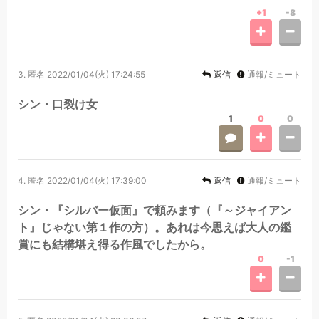
+1
-8
3.
匿名
2022/01/04(火) 17:24:55
返信
通報/ミュート
シン・口裂け女
1
0
0
4.
匿名
2022/01/04(火) 17:39:00
返信
通報/ミュート
シン・『シルバー仮面』で頼みます（『～ジャイアン
ト』じゃない第１作の方）。あれは今思えば大人の鑑
賞にも結構堪え得る作風でしたから。
0
-1