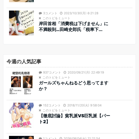
3コメント
2023/10/30(月) 6:21:28
このトピをミュート
岸田首相「消費税は下げません」に
不満殺到…田崎史郎氏「税率下...
今週の人気記事
937コメント
2020/09/21(月) 22:49:19
このトピをミュート
ガールズちゃんねるどう思ってます
か？
152コメント
2018/11/20(火) 9:58:04
このトピをミュート
【徹底討論】貧乳派VS巨乳派【パー
ト2】
1コメント
2026/08/04(火) 21:21:54