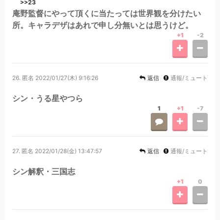
>>23
庵野監督にやって頂くに当たっては世界観を分けたい
所。キャラデザはあれで申し分無いとは思うけど。
+1
-2
26.
匿名
2022/01/27(木) 9:16:26
返信
通報/ミュート
シン・うる星やつら
1
+1
-7
27.
匿名
2022/01/28(金) 13:47:57
返信
通報/ミュート
シン解釈・三国志
+1
0