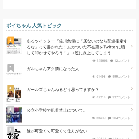
ボイちゃん 人気トピック
1
あるツイッター『佐川急便に「居ないのなら配達指定す
るな」って書かれた！ムカついた不在票をTwitterに晒
して叩かせてやろう！』→逆に炎上してしまう
145998
12コメント
2
ガルちゃんアク禁になった人
61498
999コメント
3
ガールズちゃんねるどう思ってますか？
42214
937コメント
4
公立小学校で肌着禁止について。
33409
204コメント
5
嫁が可愛くて可愛くて仕方がない
32642
112コメント