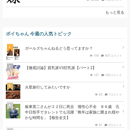
もっと見る
ボイちゃん 今週の人気トピック
1
ガールズちゃんねるどう思ってますか？
159
937コメント
2
【徹底討論】貧乳派VS巨乳派【パート2】
127
152コメント
3
火星旅行してみたいですか
62
1コメント
4
板東英二さんが２２日に死去 慢性心不全 ８６歳 元
中日投手でタレントでも活躍「晩年は家族に囲まれ穏や
かな時間を」【報告全文】
61
3コメント