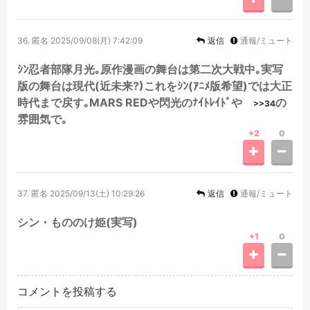
36.
匿名
2025/09/08(月) 7:42:09
返信
通報/ミュート
ｼﾝ忍者部隊月光｡原作漫画の舞台は第二次大戦中｡実写
版の舞台は現代(近未来?)これをｼﾝ(ｱﾆﾒ版希望)では大正
時代まで戻す｡MARS REDや閃光のﾅｲﾄﾚｲﾄﾞや
の
>>34
雰囲気で｡
+2
0
37.
匿名
2025/09/13(土) 10:29:26
返信
通報/ミュート
シン・もののけ姫(実写)
+1
0
コメントを投稿する