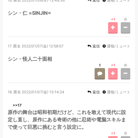
16.
匿名
2022/01/06(木) 13:48:36
返信
通報/ミュート
シン・仁 =SINJIN=
+1
0
17.
匿名
2022/01/07(金) 12:58:57
返信
通報/ミュート
シン・怪人二十面相
1
+1
0
18.
匿名
2022/01/07(金) 13:14:24
返信
通報/ミュート
>>17
原作の舞台は昭和初期だけど、これを敢えて現代に設
定し直し、原作にある奇術の他に忍術や電脳スキルま
で使って巨悪に挑むと言う設定に。
+1
0