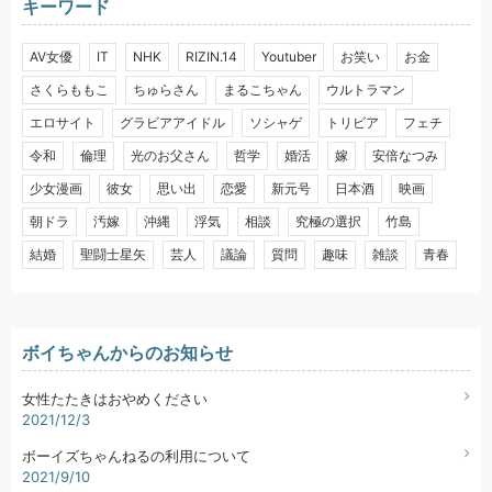
キーワード
AV女優
IT
NHK
RIZIN.14
Youtuber
お笑い
お金
さくらももこ
ちゅらさん
まるこちゃん
ウルトラマン
エロサイト
グラビアアイドル
ソシャゲ
トリビア
フェチ
令和
倫理
光のお父さん
哲学
婚活
嫁
安倍なつみ
少女漫画
彼女
思い出
恋愛
新元号
日本酒
映画
朝ドラ
汚嫁
沖縄
浮気
相談
究極の選択
竹島
結婚
聖闘士星矢
芸人
議論
質問
趣味
雑談
青春
ボイちゃんからのお知らせ
女性たたきはおやめください
2021/12/3
ボーイズちゃんねるの利用について
2021/9/10