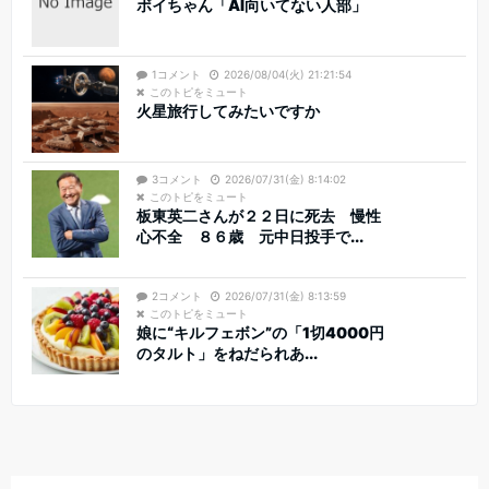
ボイちゃん「AI向いてない人部」
1コメント
2026/08/04(火) 21:21:54
このトピをミュート
火星旅行してみたいですか
3コメント
2026/07/31(金) 8:14:02
このトピをミュート
板東英二さんが２２日に死去 慢性
心不全 ８６歳 元中日投手で...
2コメント
2026/07/31(金) 8:13:59
このトピをミュート
娘に“キルフェボン”の「1切4000円
のタルト」をねだられあ...