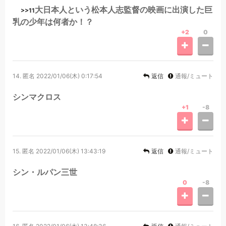
大日本人という松本人志監督の映画に出演した巨
>>11
乳の少年は何者か！？
+2
0
14.
匿名
2022/01/06(木) 0:17:54
返信
通報/ミュート
シンマクロス
+1
-8
15.
匿名
2022/01/06(木) 13:43:19
返信
通報/ミュート
シン・ルパン三世
0
-8