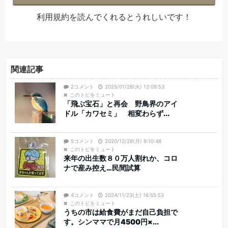
利用規約
を読んでくれるとうれしいです！
関連記事
2コメント
2025/01/28(火) 12:09:53
このトピをミュート
「飛ぶ宝石」と再会 野鳥界のアイ
ドル「カワセミ」 相変わらず...
5コメント
2020/12/28(月) 9:10:48
このトピをミュート
来年の出生数８０万人割れか、コロ
ナで産み控え…民間試算
4コメント
2024/11/23(土) 16:55:53
このトピをミュート
うちの市は給食費がまだ自己負担で
す。シンママで月4500円×...