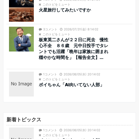
このトピをミュート
火星旅行してみたいですか
3コメント
2026/07/31(金) 8:14:02
このトピをミュート
板東英二さんが２２日に死去 慢性
心不全 ８６歳 元中日投手でタレ
ントでも活躍「晩年は家族に囲まれ
穏やかな時間を」【報告全文】...
1コメント
2026/08/05(水) 20:14:02
このトピをミュート
ボイちゃん「AI向いてない人部」
新着トピックス
1コメント
2026/08/05(水) 20:14:02
このトピをミュート