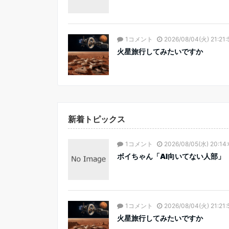
1コメント
2026/08/04(火) 21:21:
火星旅行してみたいですか
新着トピックス
1コメント
2026/08/05(水) 20:14
ボイちゃん「AI向いてない人部」
1コメント
2026/08/04(火) 21:21:
火星旅行してみたいですか