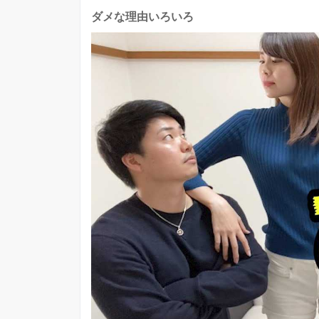
ダメな理由いろいろ