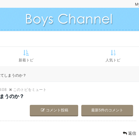
M
新着トピ
人気トピ
れてしまうのか？
8:08
このトピをミュート
まうのか？
コメント投稿
最新5件のコメント
返信