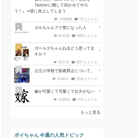
Twitterに晒して叩かせてやろ
う！』→逆に炎上してしまう
145989
12コメント
2
ガルちゃんアク禁になった人
61476
999コメント
3
ガールズちゃんねるどう思ってま
すか？
42175
937コメント
4
公立小学校で肌着禁止について。
33401
204コメント
5
嫁が可愛くて可愛くて仕方がない
32634
112コメント
もっと見る
ボイちゃん 今週の人気トピック