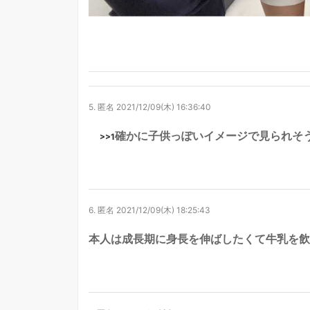
5.
匿名
2021/12/09(木) 16:36:40
確かに子供っぽいイメージで見られそ
>>1
6.
匿名
2021/12/09(木) 18:25:43
本人は成長期に身長を伸ばしたくて牛乳を飲