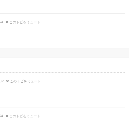
54
このトピをミュート
:02
このトピをミュート
54
このトピをミュート