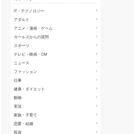
IT・テクノロジー
アダルト
アニメ・漫画・ゲーム
ガールズからの質問
スポーツ
テレビ・映画・CM
ニュース
ファッション
仕事
健康・ダイエット
動物
実況
家族・子育て
恋愛・結婚
投資