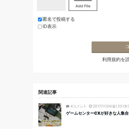
匿名で投稿する
ID表示
利用規約
を
関連記事
4コメント
2017/11/24(金) 23:18:
ゲームセンターCXが好きな人集合