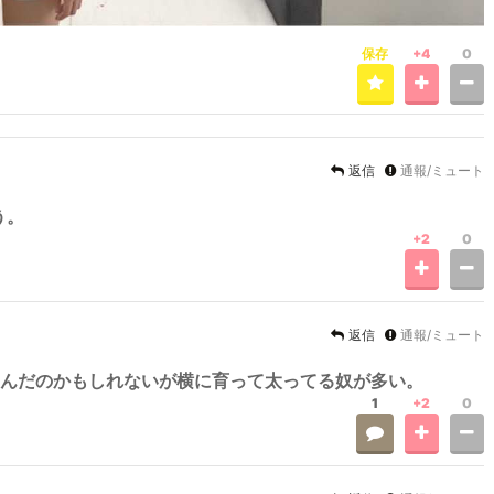
保存
+4
0
返信
通報/ミュート
う。
+2
0
返信
通報/ミュート
んだのかもしれないが横に育って太ってる奴が多い。
1
+2
0