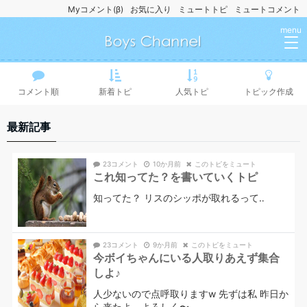
Myコメント(β)
お気に入り
ミュートトピ
ミュートコメント
menu
コメント順
新着トピ
人気トピ
トピック作成
最新記事
23コメント
10か月前
このトピをミュート
これ知ってた？を書いていくトピ
知ってた？ リスのシッポが取れるって‥
23コメント
9か月前
このトピをミュート
今ボイちゃんにいる人取りあえず集合
しよ♪
人少ないので点呼取りますw 先ずは私 昨日か
ら来たよ よろしく〜