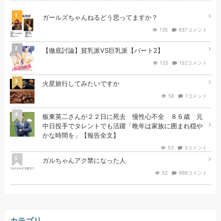
1
ガールズちゃんねるどう思ってますか？
135
937コメント
2
【徹底討論】貧乳派VS巨乳派【パート2】
125
152コメント
3
火星旅行してみたいですか
58
1コメント
4
板東英二さんが２２日に死去 慢性心不全 ８６歳 元
中日投手でタレントでも活躍「晩年は家族に囲まれ穏や
かな時間を」【報告全文】
53
3コメント
5
ガルちゃんアク禁になった人
52
999コメント
カテゴリ