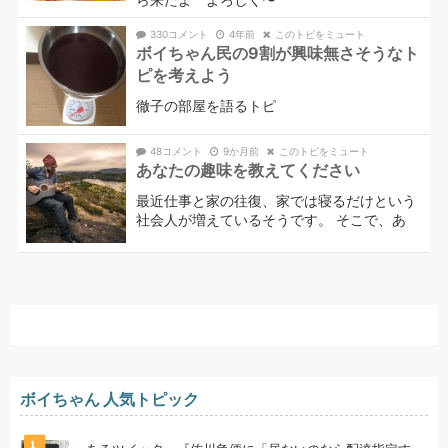
330コメント
4年前
このトピをミュート
ボイちゃん民の9割が興味無さそうなト
ピを考えよう
徹子の部屋を語るトピ
48コメント
9か月前
このトピをミュート
あなたの趣味を教えてください
最近仕事と家の往復、家では寝るだけという
社会人が増えているそうです。 そこで、あ
ボイちゃん 人気トピック
1