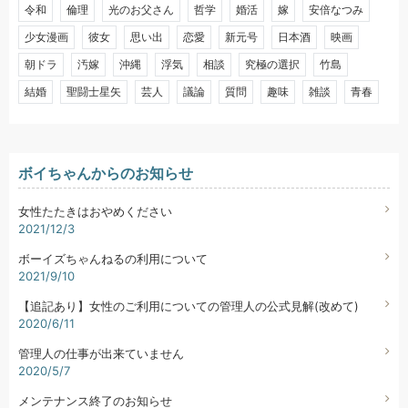
令和
倫理
光のお父さん
哲学
婚活
嫁
安倍なつみ
少女漫画
彼女
思い出
恋愛
新元号
日本酒
映画
朝ドラ
汚嫁
沖縄
浮気
相談
究極の選択
竹島
結婚
聖闘士星矢
芸人
議論
質問
趣味
雑談
青春
ボイちゃんからのお知らせ
女性たたきはおやめください
2021/12/3
ボーイズちゃんねるの利用について
2021/9/10
【追記あり】女性のご利用についての管理人の公式見解(改めて)
2020/6/11
管理人の仕事が出来ていません
2020/5/7
メンテナンス終了のお知らせ