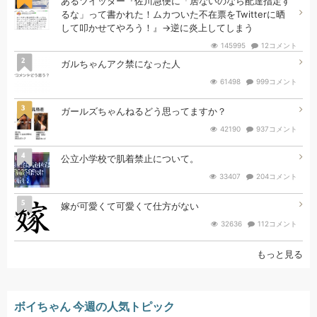
あるツイッター『佐川急便に「居ないのなら配達指定す
るな」って書かれた！ムカついた不在票をTwitterに晒
して叩かせてやろう！』→逆に炎上してしまう
145995
12コメント
2
ガルちゃんアク禁になった人
61498
999コメント
3
ガールズちゃんねるどう思ってますか？
42190
937コメント
4
公立小学校で肌着禁止について。
33407
204コメント
5
嫁が可愛くて可愛くて仕方がない
32636
112コメント
もっと見る
ボイちゃん 今週の人気トピック