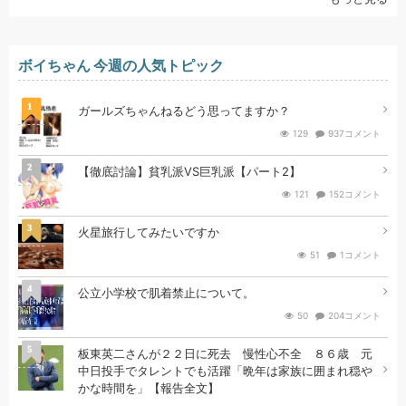
ボイちゃん 今週の人気トピック
1
ガールズちゃんねるどう思ってますか？
129
937コメント
2
【徹底討論】貧乳派VS巨乳派【パート2】
121
152コメント
3
火星旅行してみたいですか
51
1コメント
4
公立小学校で肌着禁止について。
50
204コメント
5
板東英二さんが２２日に死去 慢性心不全 ８６歳 元
中日投手でタレントでも活躍「晩年は家族に囲まれ穏や
かな時間を」【報告全文】