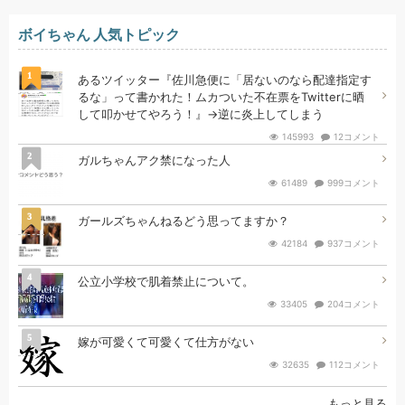
ボイちゃん 人気トピック
1
あるツイッター『佐川急便に「居ないのなら配達指定す
るな」って書かれた！ムカついた不在票をTwitterに晒
して叩かせてやろう！』→逆に炎上してしまう
145993
12コメント
2
ガルちゃんアク禁になった人
61489
999コメント
3
ガールズちゃんねるどう思ってますか？
42184
937コメント
4
公立小学校で肌着禁止について。
33405
204コメント
5
嫁が可愛くて可愛くて仕方がない
32635
112コメント
もっと見る