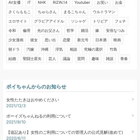
AV女優
IT
NHK
RIZIN.14
Youtuber
お笑い
お金
さくらももこ
ちゅらさん
まるこちゃん
ウルトラマン
エロサイト
グラビアアイドル
ソシャゲ
トリビア
フェチ
令和
倫理
光のお父さん
哲学
婚活
嫁
安倍なつみ
少女漫画
彼女
思い出
恋愛
新元号
日本酒
映画
朝ドラ
汚嫁
沖縄
浮気
相談
究極の選択
竹島
結婚
聖闘士星矢
芸人
議論
質問
趣味
雑談
青春
ボイちゃんからのお知らせ
女性たたきはおやめください
2021/12/3
ボーイズちゃんねるの利用について
2021/9/10
【追記あり】女性のご利用についての管理人の公式見解(改めて)
2020/6/11