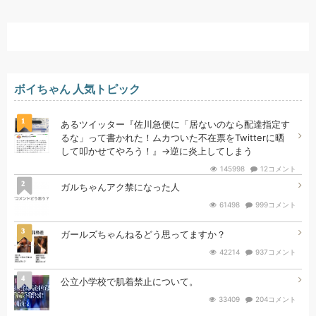
ボイちゃん 人気トピック
1
あるツイッター『佐川急便に「居ないのなら配達指定す
るな」って書かれた！ムカついた不在票をTwitterに晒
して叩かせてやろう！』→逆に炎上してしまう
145998
12コメント
2
ガルちゃんアク禁になった人
61498
999コメント
3
ガールズちゃんねるどう思ってますか？
42214
937コメント
4
公立小学校で肌着禁止について。
33409
204コメント