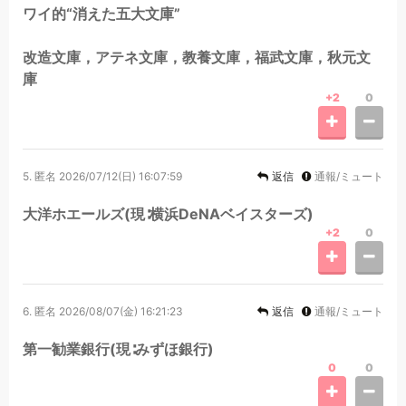
ワイ的“消えた五大文庫”
改造文庫，アテネ文庫，教養文庫，福武文庫，秋元文
庫
+2
0
5.
匿名
2026/07/12(日) 16:07:59
返信
通報/ミュート
大洋ホエールズ(現∶横浜DeNAベイスターズ)
+2
0
6.
匿名
2026/08/07(金) 16:21:23
返信
通報/ミュート
第一勧業銀行(現∶みずほ銀行)
0
0