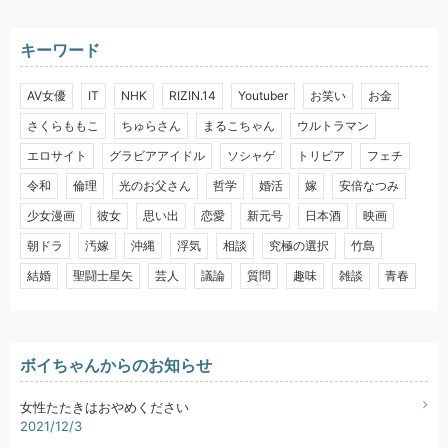
キーワード
AV女優
IT
NHK
RIZIN.14
Youtuber
お笑い
お金
さくらももこ
ちゅらさん
まるこちゃん
ウルトラマン
エロサイト
グラビアアイドル
ソシャゲ
トリビア
フェチ
令和
倫理
光のお父さん
哲学
婚活
嫁
安倍なつみ
少女漫画
彼女
思い出
恋愛
新元号
日本酒
映画
朝ドラ
汚嫁
沖縄
浮気
相談
究極の選択
竹島
結婚
聖闘士星矢
芸人
議論
質問
趣味
雑談
青春
ボイちゃんからのお知らせ
女性たたきはおやめください
2021/12/3