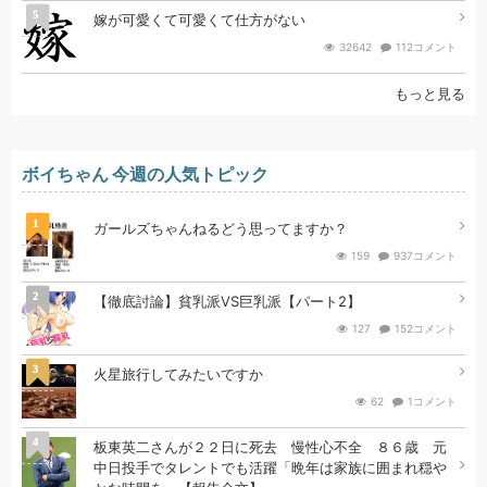
5
嫁が可愛くて可愛くて仕方がない
32642
112コメント
もっと見る
ボイちゃん 今週の人気トピック
1
ガールズちゃんねるどう思ってますか？
159
937コメント
2
【徹底討論】貧乳派VS巨乳派【パート2】
127
152コメント
3
火星旅行してみたいですか
62
1コメント
4
板東英二さんが２２日に死去 慢性心不全 ８６歳 元
中日投手でタレントでも活躍「晩年は家族に囲まれ穏や