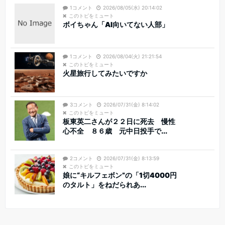
1コメント
2026/08/05(水) 20:14:02
このトピをミュート
ボイちゃん「AI向いてない人部」
1コメント
2026/08/04(火) 21:21:54
このトピをミュート
火星旅行してみたいですか
3コメント
2026/07/31(金) 8:14:02
このトピをミュート
板東英二さんが２２日に死去 慢性
心不全 ８６歳 元中日投手で...
2コメント
2026/07/31(金) 8:13:59
このトピをミュート
娘に“キルフェボン”の「1切4000円
のタルト」をねだられあ...