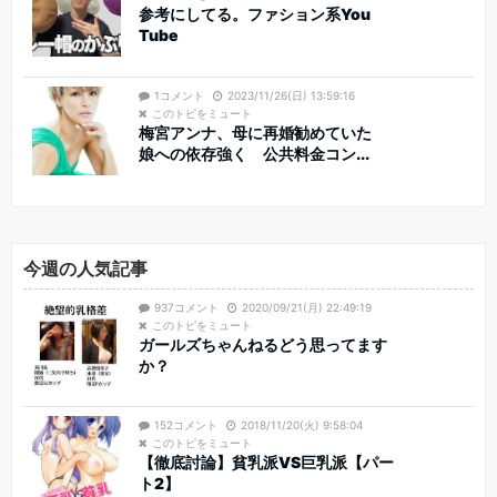
参考にしてる。ファション系You
Tube
1コメント
2023/11/26(日) 13:59:16
このトピをミュート
梅宮アンナ、母に再婚勧めていた
娘への依存強く 公共料金コン...
今週の人気記事
937コメント
2020/09/21(月) 22:49:19
このトピをミュート
ガールズちゃんねるどう思ってます
か？
152コメント
2018/11/20(火) 9:58:04
このトピをミュート
【徹底討論】貧乳派VS巨乳派【パー
ト2】