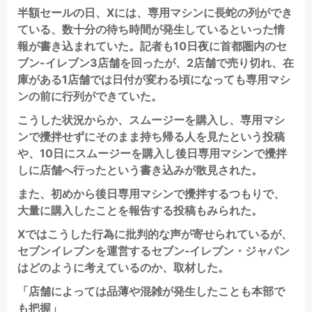
半額セールの日、Xには、専用マシンに長蛇の列ができ
ている、数十分の待ち時間が発生しているといった情
報が書き込まれていた。記者も10日夜に首都圏内のセ
ブン-イレブン3店舗を回ったが、2店舗で売り切れ、在
庫がある1店舗では日付が変わる頃になっても専用マシ
ンの前に行列ができていた。
こうした状況からか、スムージーを購入し、専用マシ
ンで攪拌せずにそのまま持ち帰る人を見たという投稿
や、10日にスムージーを購入し後日専用マシンで攪拌
しに店舗へ行ったという書き込みが散見された。
また、初めから後日専用マシンで攪拌するつもりで、
大量に購入したことを報告する投稿もみられた。
Xではこうした行為に批判的な声が寄せられているが、
セブンイレブンを運営するセブン‐イレブン・ジャパン
はどのように考えているのか、取材した。
「店舗によっては品薄や混雑が発生したことも本部で
も把握」