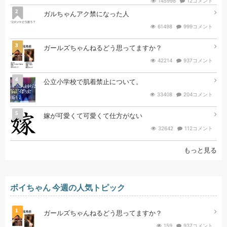
145998
12コメント
2
ガルちゃんアク禁になった人
61498
999コメント
3
ガールズちゃんねるどう思ってますか？
42214
937コメント
4
公立小学校で肌着禁止について。
33408
204コメント
5
嫁が可愛くて可愛くて仕方がない
32642
112コメント
もっと見る
ボイちゃん 今週の人気トピック
1
ガールズちゃんねるどう思ってますか？
159
937コメント