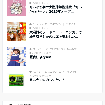
このトピをミュート
ちいかわ初の大型体験型施設『ちい
かわパーク』2025年オープ...
3コメント
2024/09/04(水) 7:35:03
このトピをミュート
大混雑のフードコート、ハンカチで
場所取りしたのに席を奪われた...
21コメント
2021/09/10(金) 14:44:37
このトピをミュート
歴代好きなCM
4コメント
2025/04/29(火) 19:04:08
このトピをミュート
飲み会でムカついたこと