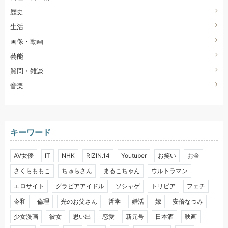
歴史
生活
画像・動画
芸能
質問・雑談
音楽
キーワード
AV女優
IT
NHK
RIZIN.14
Youtuber
お笑い
お金
さくらももこ
ちゅらさん
まるこちゃん
ウルトラマン
エロサイト
グラビアアイドル
ソシャゲ
トリビア
フェチ
令和
倫理
光のお父さん
哲学
婚活
嫁
安倍なつみ
少女漫画
彼女
思い出
恋愛
新元号
日本酒
映画