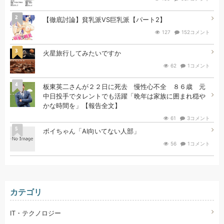
2
【徹底討論】貧乳派VS巨乳派【パート2】
127
152コメント
3
火星旅行してみたいですか
62
1コメント
4
板東英二さんが２２日に死去 慢性心不全 ８６歳 元
中日投手でタレントでも活躍「晩年は家族に囲まれ穏や
かな時間を」【報告全文】
61
3コメント
5
ボイちゃん「AI向いてない人部」
56
1コメント
カテゴリ
IT・テクノロジー