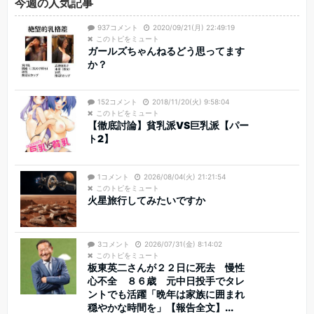
今週の人気記事
937コメント
2020/09/21(月) 22:49:19
このトピをミュート
ガールズちゃんねるどう思ってます
か？
152コメント
2018/11/20(火) 9:58:04
このトピをミュート
【徹底討論】貧乳派VS巨乳派【パー
ト2】
1コメント
2026/08/04(火) 21:21:54
このトピをミュート
火星旅行してみたいですか
3コメント
2026/07/31(金) 8:14:02
このトピをミュート
板東英二さんが２２日に死去 慢性
心不全 ８６歳 元中日投手でタレ
ントでも活躍「晩年は家族に囲まれ
穏やかな時間を」【報告全文】...