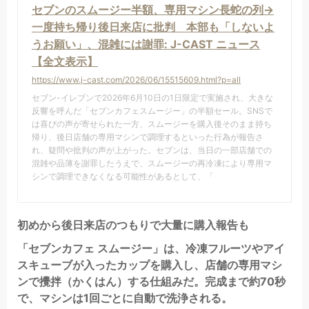
セブンのスムージー半額、専用マシン長蛇の列→
一度持ち帰り後日来店に批判 本部も「しないよ
うお願い」、混雑には謝罪: J-CAST ニュース
【全文表示】
https://www.j-cast.com/2026/06/15515609.html?p=all
セブン-イレブンで2026年6月10日の1日限定で実施され、大きな
反響を呼んだ「セブンカフェスムージー」の半額セール。SNSで
は喜びの声が寄せられた一方、スムージーを購入後そのまま持ち
帰り、後日店舗の専用マシンで調理するといった行為が報告さ
れ、疑問や批判の声が上がった。セブンは、当日の一部店舗での
混雑や品薄を謝罪したうえで、スムージーの再冷凍により専用マ
シンで調理できなくなる可能性があるとして、「
初めから後日来店のつもりで大量に購入報告も
「セブンカフェ スムージー」は、冷凍フルーツやアイ
スキューブが入ったカップを購入し、店舗の専用マシ
ンで攪拌（かくはん）する仕組みだ。完成まで約70秒
で、マシンは1回ごとに自動で洗浄される。