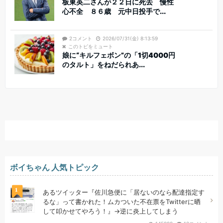
板東英二さんが２２日に死去 慢性
心不全 ８６歳 元中日投手で...
2コメント
2026/07/31(金) 8:13:59
このトピをミュート
娘に“キルフェボン”の「1切4000円
のタルト」をねだられあ...
ボイちゃん 人気トピック
1
あるツイッター『佐川急便に「居ないのなら配達指定す
るな」って書かれた！ムカついた不在票をTwitterに晒
して叩かせてやろう！』→逆に炎上してしまう