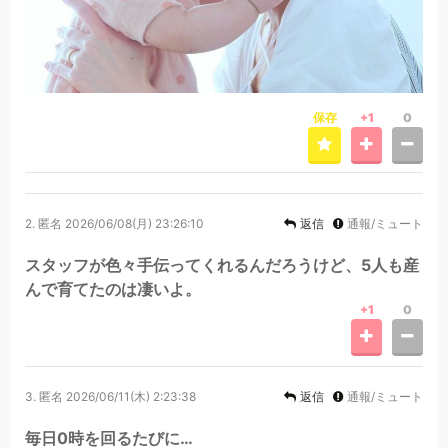
保存
+1
0
2.
匿名
2026/06/08(月) 23:26:10
返信
通報/ミュート
スタッフが色々手伝ってくれるんだろうけど、5人も産
んで育てたのは凄いよ。
+1
0
3.
匿名
2026/06/11(木) 2:23:38
返信
通報/ミュート
毎日0時を回るたびに…