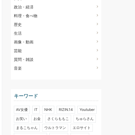
政治・経済
料理・食べ物
歴史
生活
画像・動画
芸能
質問・雑談
音楽
キーワード
AV女優
IT
NHK
RIZIN.14
Youtuber
お笑い
お金
さくらももこ
ちゅらさん
まるこちゃん
ウルトラマン
エロサイト