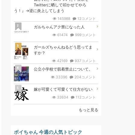
Twitterに晒して叩かせてやろ
う！』→逆に炎上してしまう
145988
12コメント
2
ガルちゃんアク禁になった人
61474
999コメント
3
ガールズちゃんねるどう思ってま
すか？
42169
937コメント
4
公立小学校で肌着禁止について。
33396
204コメント
5
嫁が可愛くて可愛くて仕方がない
32634
112コメント
もっと見る
ボイちゃん 今週の人気トピック