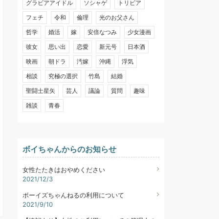
グラビアアイドル
ソシャゲ
トリビア
フェチ
令和
倫理
光のお父さん
哲学
婚活
嫁
安倍なつみ
少女漫画
彼女
思い出
恋愛
新元号
日本酒
映画
朝ドラ
汚嫁
沖縄
浮気
相談
究極の選択
竹島
結婚
聖闘士星矢
芸人
議論
質問
趣味
雑談
青春
ボイちゃんからのお知らせ
女性たたきはおやめください
2021/12/3
ボーイズちゃんねるの利用について
2021/9/10