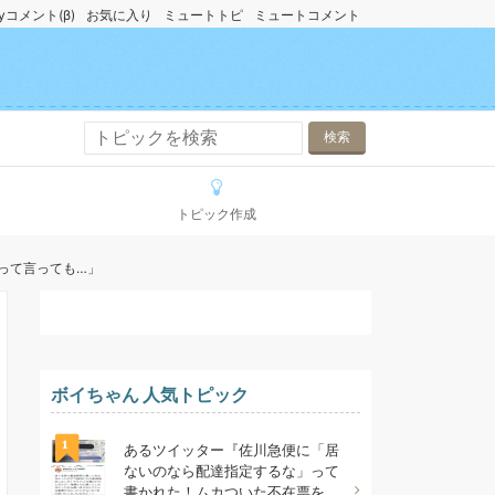
yコメント(β)
お気に入り
ミュートトピ
ミュートコメント
トピック作成
って言っても…」
ボイちゃん 人気トピック
1
あるツイッター『佐川急便に「居
ないのなら配達指定するな」って
書かれた！ムカついた不在票を