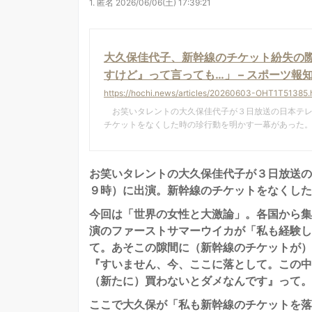
1.
匿名
2026/06/06(土) 17:39:21
大久保佳代子、新幹線のチケット紛失の
すけど』って言っても…」 – スポーツ報
https://hochi.news/articles/20260603-OHT1T51385
お笑いタレントの大久保佳代子が３日放送の日本テレ
チケットをなくした時の珍行動を明かす一幕があった
お笑いタレントの大久保佳代子が３日放送の
９時）に出演。新幹線のチケットをなくした
今回は「世界の女性と大激論」。各国から集
演のファーストサマーウイカが「私も経験し
て。あそこの隙間に（新幹線のチケットが）
『すいません、今、ここに落として。この中
（新たに）買わないとダメなんです』って。
ここで大久保が「私も新幹線のチケットを落