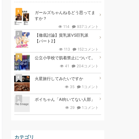
1
ガールズちゃんねるどう思ってま
すか？
114
937コメント
2
【徹底討論】貧乳派VS巨乳派
【パート2】
113
152コメント
3
公立小学校で肌着禁止について。
41
204コメント
4
火星旅行してみたいですか
35
1コメント
5
ボイちゃん「AI向いてない人部」
29
1コメント
カテゴリ