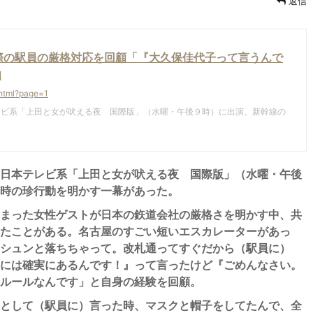
返信
際の駅員の厳格対応を回顧「『大久保佳代子って言うんで
知
.html?page=1
ビ系「上田と女が吠える夜 国際版」（水曜・午後９時）に出演。新幹線の
。
日本テレビ系「上田と女が吠える夜 国際版」（水曜・午後
時の珍行動を明かす一幕があった。
まった女性ゲストが日本の鉃道会社の厳格さを明かす中、共
たことがある。名古屋のすごい短いエスカレーターがあっ
シュンと落ちちゃって。改札通ってすぐだから（駅員に）
には確実にあるんです！』って言ったけど『ごめんなさい。
ルールなんです」と自身の経験を回顧。
として（駅員に）言った時、マスクと帽子をしてたんで、全