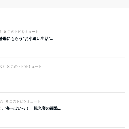
5
このトピをミュート
母にもらう“お小遣い生活”...
:07
このトピをミュート
55
このトピをミュート
、海へぽいっ！ 観光客の衝撃...