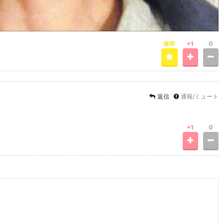
保存
+1
0
返信
通報/ミュート
+1
0