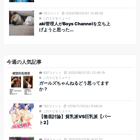
10コメント
2020/08/03(月) 10:49:26
このトピをミュート
aki管理人がBoys Channelを立ち上
げようと思った...
今週の人気記事
937コメント
2020/09/21(月) 22:49:19
このトピをミュート
ガールズちゃんねるどう思ってます
か？
152コメント
2018/11/20(火) 9:58:04
このトピをミュート
【徹底討論】貧乳派VS巨乳派【パー
ト2】
204コメント
2021/03/17(水) 9:31:32