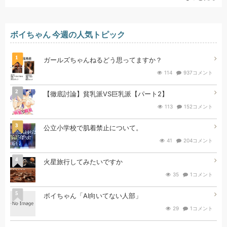
ボイちゃん 今週の人気トピック
1
ガールズちゃんねるどう思ってますか？
114
937コメント
2
【徹底討論】貧乳派VS巨乳派【パート2】
113
152コメント
3
公立小学校で肌着禁止について。
41
204コメント
4
火星旅行してみたいですか
35
1コメント
5
ボイちゃん「AI向いてない人部」
29
1コメント