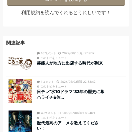
利用規約
を読んでくれるとうれしいです！
関連記事
16コメント
2022/06/13(月) 9:19:17
このトピをミュート
芸能人が地方に出店する時代が到来
1コメント
2024/03/03(日) 22:53:42
このトピをミュート
日テレ“水10ドラマ”33年の歴史に幕
ハライチ&佐...
49コメント
2018/07/06(金) 8:24:21
このトピをミュート
歴代最高のアニメを教えてくださ
い！