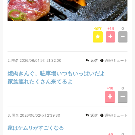
保存
+14
0
2.
匿名
2026/06/01(月) 21:32:00
返信
通報/ミュート
焼肉きんぐ、駐車場いつもいっぱいだよ
家族連れたくさん来てるよ
+16
0
3.
匿名
2026/06/02(火) 2:39:30
返信
通報/ミュート
家はケムリがすごくなる
+5
0