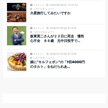
1コメント
2026/08/04(火) 21:21:54
このトピをミュート
火星旅行してみたいですか
3コメント
2026/07/31(金) 8:14:02
このトピをミュート
板東英二さんが２２日に死去 慢性
心不全 ８６歳 元中日投手で...
2コメント
2026/07/31(金) 8:13:59
このトピをミュート
娘に“キルフェボン”の「1切4000円
のタルト」をねだられあ...