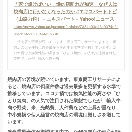
「家で焼けばいい」焼肉店離れが加速 なぜ人は
焼肉店に行かなくなったのか #エキスパートトピ
（山路力也） – エキスパート – Yahoo!ニュース
https://news.yahoo.co.jp/expert/articles/7384a93e46a9374d2e
9bedc5fdd69784afe3b638
焼肉店の苦境が続いています。東京商工リサーチによると、焼
肉店の倒産件数は過去最多を更新する水準で推移しています。コ
ロナ禍では換気性能の高さや「ひとり焼肉」の人気で注目された
業態でしたが、輸入牛肉や野
焼肉店の苦境が続いています。東京商工リサーチによ
ると、焼肉店の倒産件数は過去最多を更新する水準で
推移しています。コロナ禍では換気性能の高さや「ひ
とり焼肉」の人気で注目された業態でしたが、輸入牛
肉や野菜、米、光熱費、人件費などの上昇が重なり、
中小規模や個人経営の焼肉店の環境は厳しさを増して
います。
飲食業界全体が復調する中で、なぜ焼肉店の倒産が続