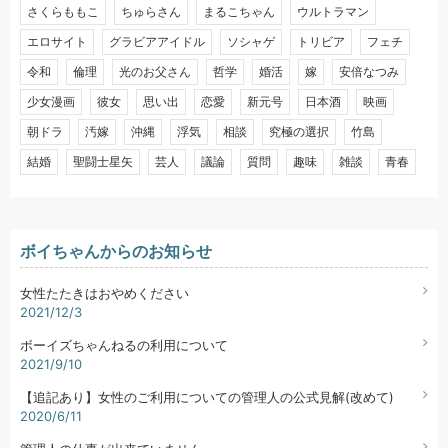
さくらももこ
ちゅらさん
まるこちゃん
ウルトラマン
エロサイト
グラビアアイドル
ソシャゲ
トリビア
フェチ
令和
倫理
光のお父さん
哲学
婚活
嫁
安倍なつみ
少女漫画
彼女
思い出
恋愛
新元号
日本酒
映画
朝ドラ
汚嫁
沖縄
浮気
相談
究極の選択
竹島
結婚
聖闘士星矢
芸人
議論
質問
趣味
雑談
青春
ボイちゃんからのお知らせ
女性たたきはおやめください
2021/12/3
ボーイズちゃんねるの利用について
2021/9/10
【追記あり】女性のご利用についての管理人の公式見解(改めて)
2020/6/11