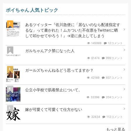
ボイちゃん 人気トピック
1
あるツイッター『佐川急便に「居ないのなら配達指定す
るな」って書かれた！ムカついた不在票をTwitterに晒
して叩かせてやろう！』→逆に炎上してしまう
145988
12コメント
2
ガルちゃんアク禁になった人
61474
999コメント
3
ガールズちゃんねるどう思ってますか？
42169
937コメント
4
公立小学校で肌着禁止について。
33396
204コメント
5
嫁が可愛くて可愛くて仕方がない
32634
112コメント
もっと見る