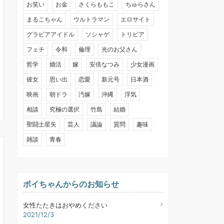
お笑い
お金
さくらももこ
ちゅらさん
まるこちゃん
ウルトラマン
エロサイト
グラビアアイドル
ソシャゲ
トリビア
フェチ
令和
倫理
光のお父さん
哲学
婚活
嫁
安倍なつみ
少女漫画
彼女
思い出
恋愛
新元号
日本酒
映画
朝ドラ
汚嫁
沖縄
浮気
相談
究極の選択
竹島
結婚
聖闘士星矢
芸人
議論
質問
趣味
雑談
青春
ボイちゃんからのお知らせ
女性たたきはおやめください
2021/12/3