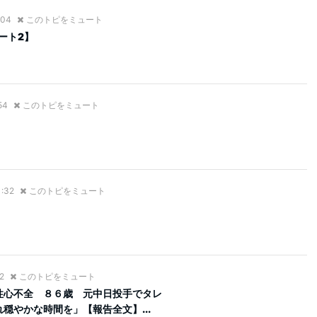
:04
このトピをミュート
ート2】
54
このトピをミュート
1:32
このトピをミュート
2
このトピをミュート
性心不全 ８６歳 元中日投手でタレ
穏やかな時間を」【報告全文】...