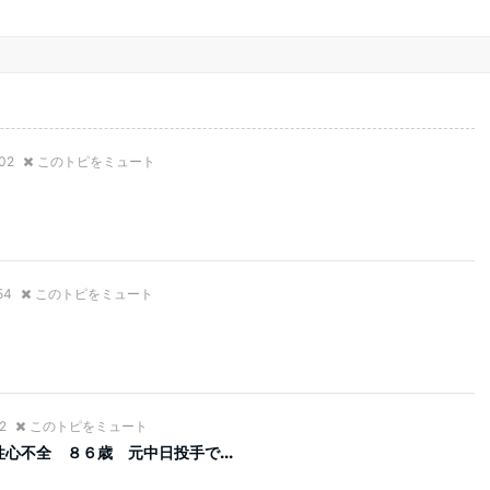
:02
このトピをミュート
54
このトピをミュート
2
このトピをミュート
心不全 ８６歳 元中日投手で...