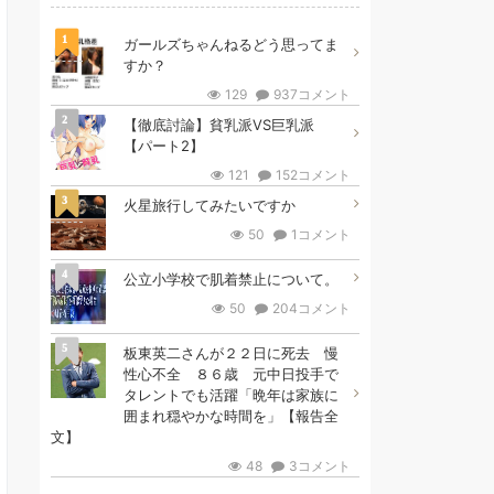
1
ガールズちゃんねるどう思ってま
すか？
129
937コメント
2
【徹底討論】貧乳派VS巨乳派
【パート2】
121
152コメント
3
火星旅行してみたいですか
50
1コメント
4
公立小学校で肌着禁止について。
50
204コメント
5
板東英二さんが２２日に死去 慢
性心不全 ８６歳 元中日投手で
タレントでも活躍「晩年は家族に
囲まれ穏やかな時間を」【報告全
文】
48
3コメント