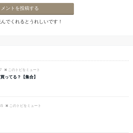
読んでくれるとうれしいです！
37
このトピをミュート
何買ってる？【集合】
45
このトピをミュート