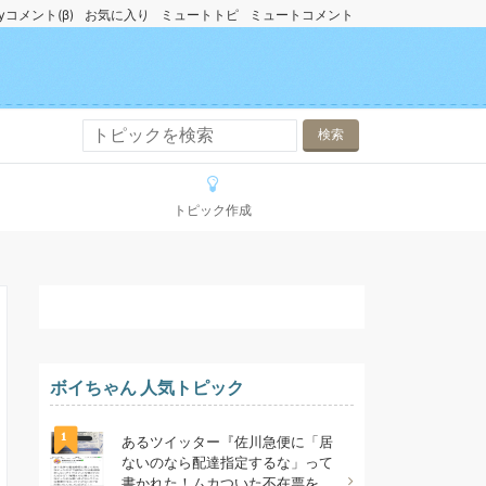
yコメント(β)
お気に入り
ミュートトピ
ミュートコメント
トピック作成
ボイちゃん 人気トピック
1
あるツイッター『佐川急便に「居
ないのなら配達指定するな」って
書かれた！ムカついた不在票を