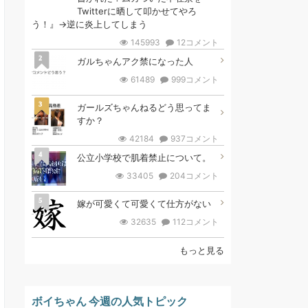
Twitterに晒して叩かせてやろ
う！』→逆に炎上してしまう
145993
12コメント
2
ガルちゃんアク禁になった人
61489
999コメント
3
ガールズちゃんねるどう思ってま
すか？
42184
937コメント
4
公立小学校で肌着禁止について。
33405
204コメント
5
嫁が可愛くて可愛くて仕方がない
32635
112コメント
もっと見る
ボイちゃん 今週の人気トピック