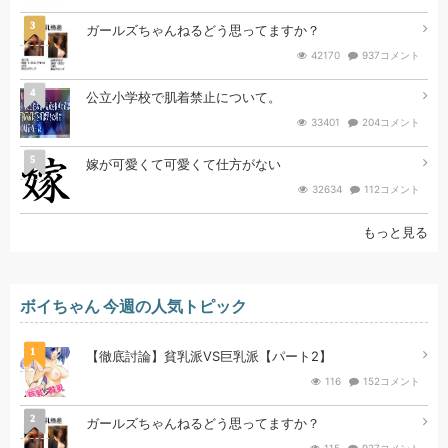
3
ガールズちゃんねるどう思ってますか？
42170
937コメント
4
公立小学校で肌着禁止について。
33401
204コメント
5
嫁が可愛くて可愛くて仕方がない
32634
112コメント
もっと見る
ボイちゃん 今週の人気トピック
1
【徹底討論】貧乳派VS巨乳派【パート2】
116
152コメント
2
ガールズちゃんねるどう思ってますか？