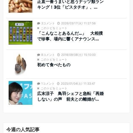
正直一番うまいと思うナッツ類ラン
キング！3位「ピスタチオ」、...
3コメント
2026/03/17(火) 11:27:56
このトピをミュート
「こんなことあるんだ…」 大相撲
で珍事、場内に響くアナウンス...
8コメント
2018/09/08(土) 15:10:00
このトピをミュート
初めて食べたもの
1コメント
2025/01/04(土) 11:33:47
このトピをミュート
広末涼子 鳥羽シェフと急転「再婚
しない」の声 前夫との離婚が...
今週の人気記事