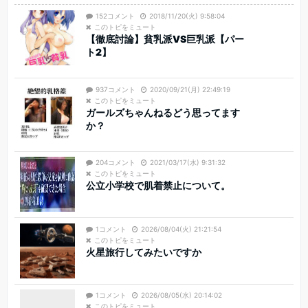
152コメント
2018/11/20(火) 9:58:04
このトピをミュート
【徹底討論】貧乳派VS巨乳派【パー
ト2】
937コメント
2020/09/21(月) 22:49:19
このトピをミュート
ガールズちゃんねるどう思ってます
か？
204コメント
2021/03/17(水) 9:31:32
このトピをミュート
公立小学校で肌着禁止について。
1コメント
2026/08/04(火) 21:21:54
このトピをミュート
火星旅行してみたいですか
1コメント
2026/08/05(水) 20:14:02
このトピをミュート