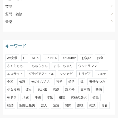
芸能
質問・雑談
音楽
キーワード
AV女優
IT
NHK
RIZIN.14
Youtuber
お笑い
お金
さくらももこ
ちゅらさん
まるこちゃん
ウルトラマン
エロサイト
グラビアアイドル
ソシャゲ
トリビア
フェチ
令和
倫理
光のお父さん
哲学
婚活
嫁
安倍なつみ
少女漫画
彼女
思い出
恋愛
新元号
日本酒
映画
朝ドラ
汚嫁
沖縄
浮気
相談
究極の選択
竹島
結婚
聖闘士星矢
芸人
議論
質問
趣味
雑談
青春