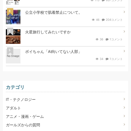
115
937コメント
3
公立小学校で肌着禁止について。
46
204コメント
4
火星旅行してみたいですか
36
1コメント
5
ボイちゃん「AI向いてない人部」
34
1コメント
カテゴリ
IT・テクノロジー
アダルト
アニメ・漫画・ゲーム
ガールズからの質問