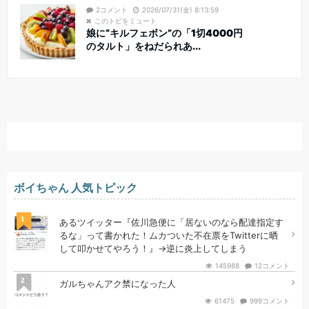
2コメント
2026/07/31(金) 8:13:59
このトピをミュート
娘に“キルフェボン”の「1切4000円
のタルト」をねだられあ...
ボイちゃん 人気トピック
1
あるツイッター『佐川急便に「居ないのなら配達指定す
るな」って書かれた！ムカついた不在票をTwitterに晒
して叩かせてやろう！』→逆に炎上してしまう
145988
12コメント
2
ガルちゃんアク禁になった人
61475
999コメント