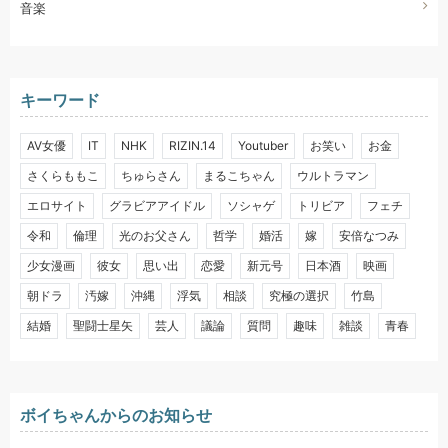
音楽
キーワード
AV女優
IT
NHK
RIZIN.14
Youtuber
お笑い
お金
さくらももこ
ちゅらさん
まるこちゃん
ウルトラマン
エロサイト
グラビアアイドル
ソシャゲ
トリビア
フェチ
令和
倫理
光のお父さん
哲学
婚活
嫁
安倍なつみ
少女漫画
彼女
思い出
恋愛
新元号
日本酒
映画
朝ドラ
汚嫁
沖縄
浮気
相談
究極の選択
竹島
結婚
聖闘士星矢
芸人
議論
質問
趣味
雑談
青春
ボイちゃんからのお知らせ