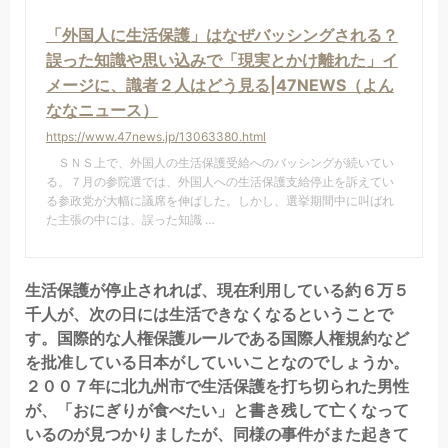
「外国人に生活保護」はなぜバッシングされる？
誤った知識や思い込みで「現実とかけ離れた」イ
メージに、識者２人はどう見る|47NEWS（よん
ななニュース）
https://www.47news.jp/13063380.html
ＳＮＳ上で、外国人の生活保護受給へのバッシングが続いてい
る。７月の参院選では、外国人への生活保護支給停止を訴えてい
る参政党が大幅に議席を伸ばした。しかし、選挙期間中に叫ばれ
た主張の中には、誤った知識 …
生活保護が停止されれば、現在利用している約６万５
千人が、次の日には生活できなくなるということで
す。国際的な人権保護ルールである国際人権規約など
を批准している日本がしていいことなのでしょうか。
２００７年に北九州市で生活保護を打ち切られた男性
が、「おにぎりが食べたい」と書き残して亡くなって
いるのが見つかりましたが、同様の事件がまた起きて