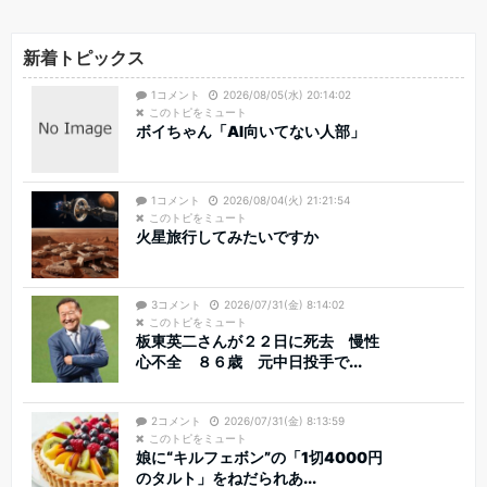
新着トピックス
1コメント
2026/08/05(水) 20:14:02
このトピをミュート
ボイちゃん「AI向いてない人部」
1コメント
2026/08/04(火) 21:21:54
このトピをミュート
火星旅行してみたいですか
3コメント
2026/07/31(金) 8:14:02
このトピをミュート
板東英二さんが２２日に死去 慢性
心不全 ８６歳 元中日投手で...
2コメント
2026/07/31(金) 8:13:59
このトピをミュート
娘に“キルフェボン”の「1切4000円
のタルト」をねだられあ...