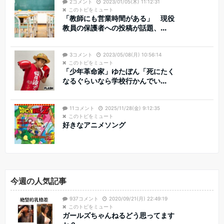
2コメント
2023/01/05(木) 11:12:31
このトピをミュート
「教師にも営業時間がある」 現役
教員の保護者への投稿が話題、...
3コメント
2023/05/08(月) 10:56:14
このトピをミュート
「少年革命家」ゆたぼん「死にたく
なるぐらいなら学校行かんでい...
11コメント
2025/11/28(金) 9:12:35
このトピをミュート
好きなアニメソング
今週の人気記事
937コメント
2020/09/21(月) 22:49:19
このトピをミュート
ガールズちゃんねるどう思ってます