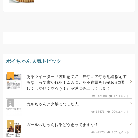
ボイちゃん 人気トピック
1
あるツイッター『佐川急便に「居ないのなら配達指定す
るな」って書かれた！ムカついた不在票をTwitterに晒
して叩かせてやろう！』→逆に炎上してしまう
145989
12コメント
2
ガルちゃんアク禁になった人
61476
999コメント
3
ガールズちゃんねるどう思ってますか？
42175
937コメント