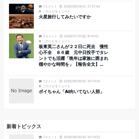
1コメント
2026/08/04(火) 21:21:54
このトピをミュート
火星旅行してみたいですか
3コメント
2026/07/31(金) 8:14:02
このトピをミュート
板東英二さんが２２日に死去 慢性
心不全 ８６歳 元中日投手でタレ
ントでも活躍「晩年は家族に囲まれ
穏やかな時間を」【報告全文】...
1コメント
2026/08/05(水) 20:14:02
このトピをミュート
ボイちゃん「AI向いてない人部」
新着トピックス
1コメント
2026/08/05(水) 20:14:02