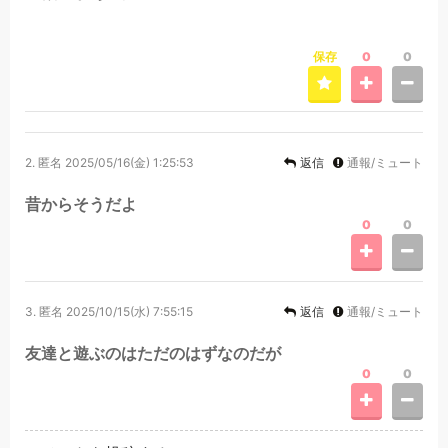
保存
0
0
2.
匿名
2025/05/16(金) 1:25:53
返信
通報/ミュート
昔からそうだよ
0
0
3.
匿名
2025/10/15(水) 7:55:15
返信
通報/ミュート
友達と遊ぶのはただのはずなのだが
0
0