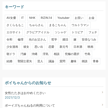
キーワード
AV女優
IT
NHK
RIZIN.14
Youtuber
お笑い
お金
さくらももこ
ちゅらさん
まるこちゃん
ウルトラマン
エロサイト
グラビアアイドル
ソシャゲ
トリビア
フェチ
令和
倫理
光のお父さん
哲学
婚活
嫁
安倍なつみ
少女漫画
彼女
思い出
恋愛
新元号
日本酒
映画
朝ドラ
汚嫁
沖縄
浮気
相談
究極の選択
竹島
結婚
聖闘士星矢
芸人
議論
質問
趣味
雑談
青春
ボイちゃんからのお知らせ
女性たたきはおやめください
2021/12/3
ボーイズちゃんねるの利用について