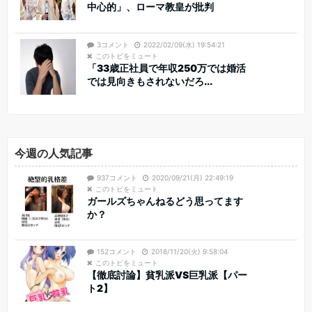
中心的」、ローマ教皇が批判
3コメント
2022/02/09(水) 19:54:21
このトピをミュート
「33歳正社員で年収250万では婚活
では見向きもされないだろ...
今週の人気記事
937コメント
2020/09/21(月) 22:49:19
このトピをミュート
ガールズちゃんねるどう思ってます
か？
152コメント
2018/11/20(火) 9:58:04
このトピをミュート
【徹底討論】貧乳派VS巨乳派【パー
ト2】