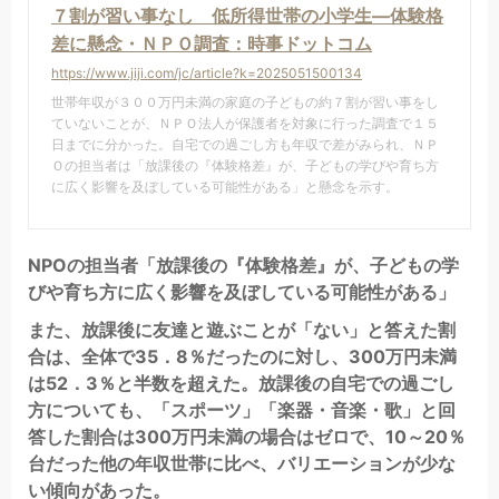
７割が習い事なし 低所得世帯の小学生―体験格
差に懸念・ＮＰＯ調査：時事ドットコム
https://www.jiji.com/jc/article?k=2025051500134
世帯年収が３００万円未満の家庭の子どもの約７割が習い事をし
ていないことが、ＮＰＯ法人が保護者を対象に行った調査で１５
日までに分かった。自宅での過ごし方も年収で差がみられ、ＮＰ
Ｏの担当者は「放課後の『体験格差』が、子どもの学びや育ち方
に広く影響を及ぼしている可能性がある」と懸念を示す。
NPOの担当者「放課後の『体験格差』が、子どもの学
びや育ち方に広く影響を及ぼしている可能性がある」
また、放課後に友達と遊ぶことが「ない」と答えた割
合は、全体で35．8％だったのに対し、300万円未満
は52．3％と半数を超えた。放課後の自宅での過ごし
方についても、「スポーツ」「楽器・音楽・歌」と回
答した割合は300万円未満の場合はゼロで、10～20％
台だった他の年収世帯に比べ、バリエーションが少な
い傾向があった。