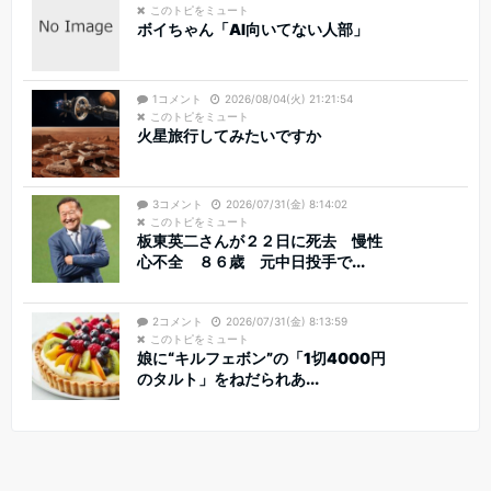
このトピをミュート
ボイちゃん「AI向いてない人部」
1コメント
2026/08/04(火) 21:21:54
このトピをミュート
火星旅行してみたいですか
3コメント
2026/07/31(金) 8:14:02
このトピをミュート
板東英二さんが２２日に死去 慢性
心不全 ８６歳 元中日投手で...
2コメント
2026/07/31(金) 8:13:59
このトピをミュート
娘に“キルフェボン”の「1切4000円
のタルト」をねだられあ...