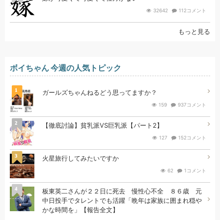
32642
112コメント
もっと見る
ボイちゃん 今週の人気トピック
1
ガールズちゃんねるどう思ってますか？
159
937コメント
2
【徹底討論】貧乳派VS巨乳派【パート2】
127
152コメント
3
火星旅行してみたいですか
62
1コメント
4
板東英二さんが２２日に死去 慢性心不全 ８６歳 元
中日投手でタレントでも活躍「晩年は家族に囲まれ穏や
かな時間を」【報告全文】