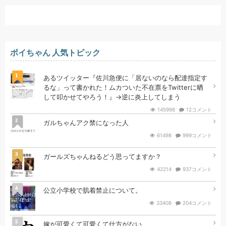
ボイちゃん 人気トピック
1
あるツイッター『佐川急便に「居ないのなら配達指定す
るな」って書かれた！ムカついた不在票をTwitterに晒
して叩かせてやろう！』→逆に炎上してしまう
145998
12コメント
2
ガルちゃんアク禁になった人
61498
999コメント
3
ガールズちゃんねるどう思ってますか？
42214
937コメント
4
公立小学校で肌着禁止について。
33408
204コメント
5
嫁が可愛くて可愛くて仕方がない