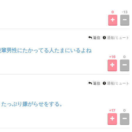
0
-13
返信
通報/ミュート
後輩男性にたかってる人たまにいるよね
+16
0
返信
通報/ミュート
、たっぷり嫌がらせをする。
+17
0