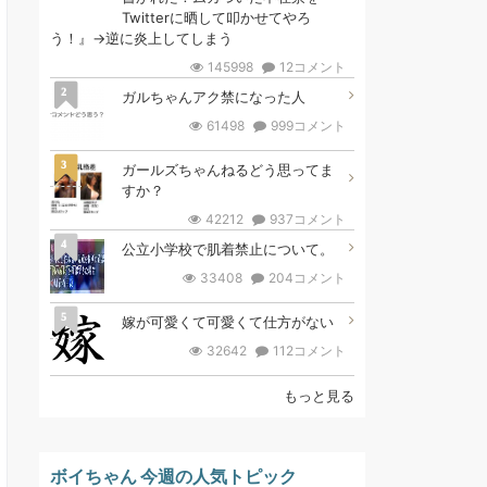
Twitterに晒して叩かせてやろ
う！』→逆に炎上してしまう
145998
12コメント
2
ガルちゃんアク禁になった人
61498
999コメント
3
ガールズちゃんねるどう思ってま
すか？
42212
937コメント
4
公立小学校で肌着禁止について。
33408
204コメント
5
嫁が可愛くて可愛くて仕方がない
32642
112コメント
もっと見る
ボイちゃん 今週の人気トピック