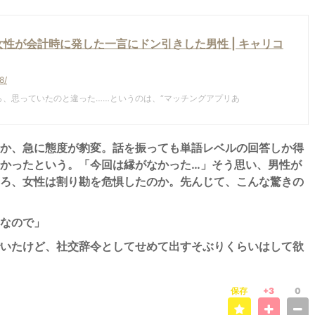
性が会計時に発した一言にドン引きした男性 | キャリコ
8/
ら、思っていたのと違った……というのは、“マッチングアプリあ
か、急に態度が豹変。話を振っても単語レベルの回答しか得
かったという。「今回は縁がなかった…」そう思い、男性が
ろ、女性は割り勘を危惧したのか。先んじて、こんな驚きの
費なので」
いたけど、社交辞令としてせめて出すそぶりくらいはして欲
保存
+3
0