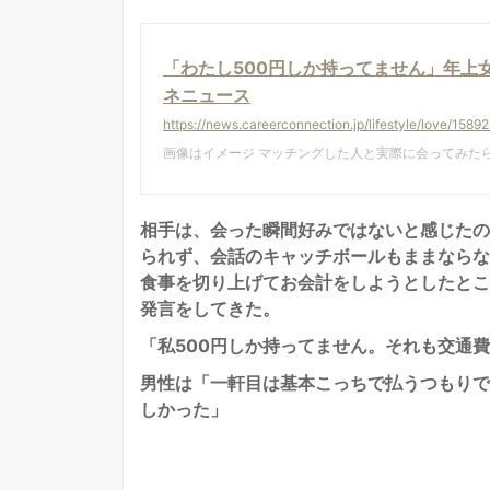
「わたし500円しか持ってません」年上女
ネニュース
https://news.careerconnection.jp/lifestyle/love/15892
画像はイメージ マッチングした人と実際に会ってみた
相手は、会った瞬間好みではないと感じたの
られず、会話のキャッチボールもままならな
食事を切り上げてお会計をしようとしたとこ
発言をしてきた。
「私500円しか持ってません。それも交通
男性は「一軒目は基本こっちで払うつもりで
しかった」