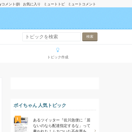
yコメント(β)
お気に入り
ミュートトピ
ミュートコメント
トピック作成
ボイちゃん 人気トピック
1
あるツイッター『佐川急便に「居
ないのなら配達指定するな」って
書かれた！ムカついた不在票を