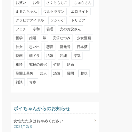
お笑い
お金
さくらももこ
ちゅらさん
まるこちゃん
ウルトラマン
エロサイト
グラビアアイドル
ソシャゲ
トリビア
フェチ
令和
倫理
光のお父さん
哲学
婚活
嫁
安倍なつみ
少女漫画
彼女
思い出
恋愛
新元号
日本酒
映画
朝ドラ
汚嫁
沖縄
浮気
相談
究極の選択
竹島
結婚
聖闘士星矢
芸人
議論
質問
趣味
雑談
青春
ボイちゃんからのお知らせ
女性たたきはおやめください
2021/12/3