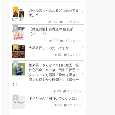
1
ガールズちゃんねるどう思ってま
すか？
157
937コメント
2
【徹底討論】貧乳派VS巨乳派
【パート2】
127
152コメント
3
火星旅行してみたいですか
62
1コメント
4
板東英二さんが２２日に死去 慢
性心不全 ８６歳 元中日投手で
タレントでも活躍「晩年は家族に
囲まれ穏やかな時間を」【報告全
文】
60
3コメント
5
ボイちゃん「AI向いてない人部」
56
1コメント