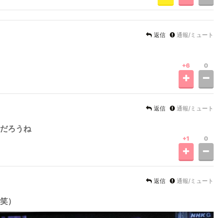
返信
通報/ミュート
+6
0
返信
通報/ミュート
だろうね
+1
0
返信
通報/ミュート
笑）