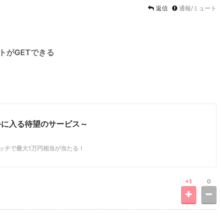
返信
通報/ミュート
ントがGETできる
軽に手に入る待望のサービス～
ラッチで最大1万円相当が当たる！
+1
0