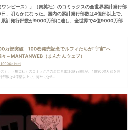
CE（ワンピース）」（集英社）のコミックスの全世界累計発行部
19日、明らかになった。国内の累計発行部数は4億部以上で、
累計発行部数が9000万部に達し、全世界で4億9000万部
9000万部突破 100巻発売記念でルフィたちが“宇宙”へ
 – MANTANWEB（まんたんウェブ）
019000c.html
ピース）」（集英社）のコミックスの全世界累計発行部数が、4億9000万部を突
行部数は4億部以上で、海外では5…