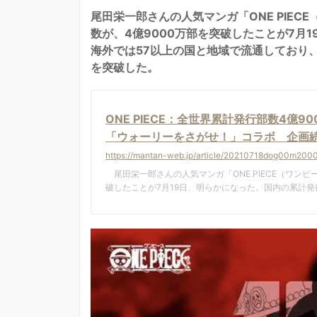
尾田栄一郎さんの人気マンガ「ONE PIE
数が、4億9000万部を突破したことが7月
海外では57以上の国と地域で流通しており、
を突破した。
ONE PIECE：全世界累計発行部数4億
「ウォーリーをさがせ！」コラボ 企画続々
https://mantan-web.jp/article/20210718dog00m200
尾田栄一郎さんの人気マンガ「ONE PIECE（ワン
破したことが7月19日、明らかになった。国内の累計発