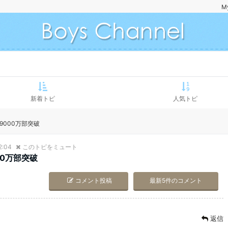
M
新着トピ
人気トピ
億9000万部突破
2:04
このトピをミュート
00万部突破
コメント投稿
最新5件のコメント
返信