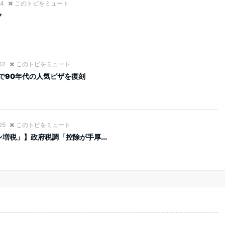
44
このトピをミュート
ク
02
このトピをミュート
で90年代の人気ピザを復刻
05
このトピをミュート
増税」】政府税調「控除が手厚...