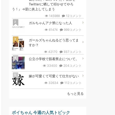
Twitterに晒して叩かせてやろ
う！』→逆に炎上してしまう
145988
12コメント
2
ガルちゃんアク禁になった人
61474
999コメント
3
ガールズちゃんねるどう思ってま
すか？
42170
937コメント
4
公立小学校で肌着禁止について。
33400
204コメント
5
嫁が可愛くて可愛くて仕方がない
32634
112コメント
もっと見る
ボイちゃん 今週の人気トピック