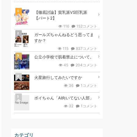
1
【徹底討論】貧乳派VS巨乳派
【パート2】
116
152コメント
2
ガールズちゃんねるどう思ってま
すか？
115
937コメント
3
公立小学校で肌着禁止について。
45
204コメント
4
火星旅行してみたいですか
36
1コメント
5
ボイちゃん「AI向いてない人部」
32
1コメント
カテゴリ