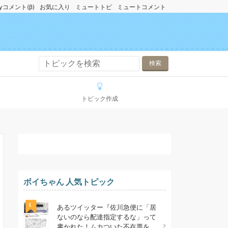
yコメント(β)
お気に入り
ミュートトピ
ミュートコメント
トピック作成
ボイちゃん 人気トピック
1
あるツイッター『佐川急便に「居
ないのなら配達指定するな」って
書かれた！ムカついた不在票を