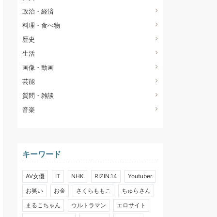
政治・経済
料理・食べ物
歴史
生活
画像・動画
芸能
質問・雑談
音楽
キーワード
AV女優
IT
NHK
RIZIN.14
Youtuber
お笑い
お金
さくらももこ
ちゅらさん
まるこちゃん
ウルトラマン
エロサイト