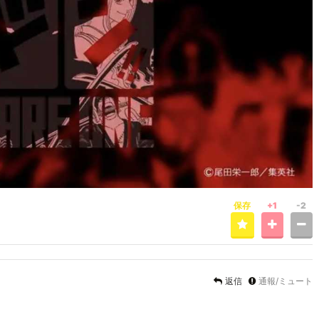
保存
+1
-2
返信
通報/ミュート