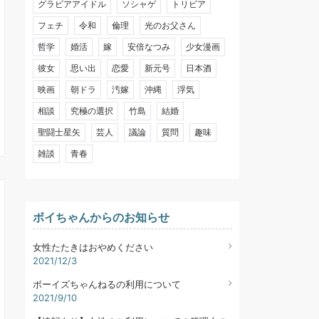
グラビアアイドル
ソシャゲ
トリビア
フェチ
令和
倫理
光のお父さん
哲学
婚活
嫁
安倍なつみ
少女漫画
彼女
思い出
恋愛
新元号
日本酒
映画
朝ドラ
汚嫁
沖縄
浮気
相談
究極の選択
竹島
結婚
聖闘士星矢
芸人
議論
質問
趣味
雑談
青春
ボイちゃんからのお知らせ
女性たたきはおやめください
2021/12/3
ボーイズちゃんねるの利用について
2021/9/10