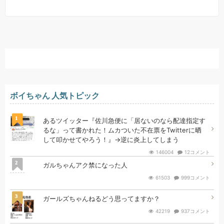
ボイちゃん 人気トピック
1
あるツイッター『佐川急便に「居ないのなら配達指定す
るな」って書かれた！ムカついた不在票をTwitterに晒
して叩かせてやろう！』→逆に炎上してしまう
146004
12コメント
2
ガルちゃんアク禁になった人
61503
999コメント
3
ガールズちゃんねるどう思ってますか？
42219
937コメント