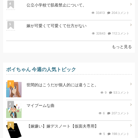
4
公立小学校で肌着禁止について。
33413
204コメント
5
嫁が可愛くて可愛くて仕方がない
32643
112コメント
もっと見る
ボイちゃん 今週の人気トピック
1
世間的はこうだが個人的には違うこと。
9
53コメント
2
マイブームな曲
6
207コメント
3
【嫁嫌い】嫁デスノート【仮面夫専用】
5
198コメント