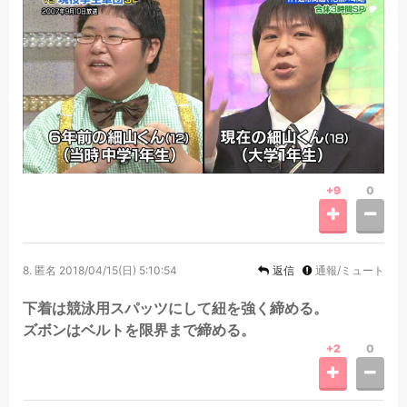
+9
0
8.
匿名
2018/04/15(日) 5:10:54
返信
通報/ミュート
下着は競泳用スパッツにして紐を強く締める。
ズボンはベルトを限界まで締める。
+2
0