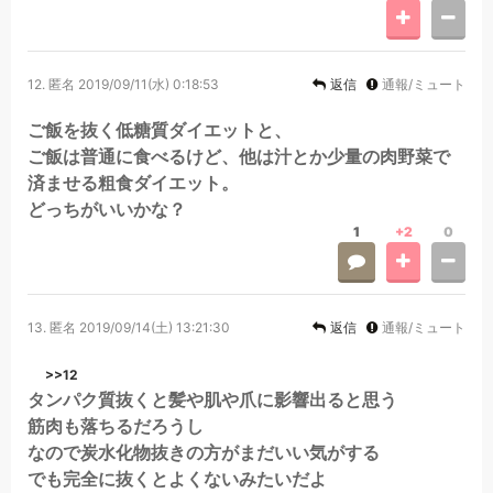
12.
匿名
2019/09/11(水) 0:18:53
返信
通報/ミュート
ご飯を抜く低糖質ダイエットと、
ご飯は普通に食べるけど、他は汁とか少量の肉野菜で
済ませる粗食ダイエット。
どっちがいいかな？
1
+2
0
13.
匿名
2019/09/14(土) 13:21:30
返信
通報/ミュート
>>12
タンパク質抜くと髪や肌や爪に影響出ると思う
筋肉も落ちるだろうし
なので炭水化物抜きの方がまだいい気がする
でも完全に抜くとよくないみたいだよ