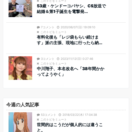
このトピをミュート
53歳・ケンドーコバヤシ、CS放送で
結婚＆第1子誕生を電撃発...
7コメント
2020/06/07(日) 19:09:10
このトピをミュート
有料化後も「レジ袋もらい続けま
す」派の主張、現地に行ったら納...
3コメント
2023/11/12(日) 0:27:46
このトピをミュート
中川翔子、本名改名へ「38年間かか
ってようやく」
今週の人気記事
53コメント
2018/03/22(木) 17:04:38
このトピをミュート
世間的はこうだが個人的には違うこ
と。