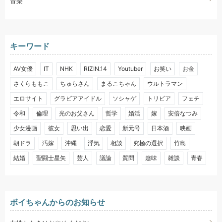
音楽
キーワード
AV女優
IT
NHK
RIZIN.14
Youtuber
お笑い
お金
さくらももこ
ちゅらさん
まるこちゃん
ウルトラマン
エロサイト
グラビアアイドル
ソシャゲ
トリビア
フェチ
令和
倫理
光のお父さん
哲学
婚活
嫁
安倍なつみ
少女漫画
彼女
思い出
恋愛
新元号
日本酒
映画
朝ドラ
汚嫁
沖縄
浮気
相談
究極の選択
竹島
結婚
聖闘士星矢
芸人
議論
質問
趣味
雑談
青春
ボイちゃんからのお知らせ