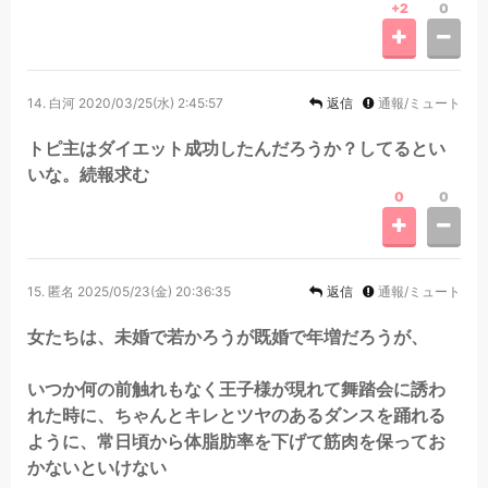
+2
0
14.
白河
2020/03/25(水) 2:45:57
返信
通報/ミュート
トピ主はダイエット成功したんだろうか？してるとい
いな。続報求む
0
0
15.
匿名
2025/05/23(金) 20:36:35
返信
通報/ミュート
女たちは、未婚で若かろうが既婚で年増だろうが、
いつか何の前触れもなく王子様が現れて舞踏会に誘わ
れた時に、ちゃんとキレとツヤのあるダンスを踊れる
ように、常日頃から体脂肪率を下げて筋肉を保ってお
かないといけない