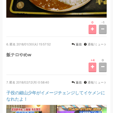
0
-1
6.
匿名
2018/01/30(火) 15:57:52
返信
通報/ミュート
飯テロやめw
+4
0
7.
匿名
2018/02/12(月) 0:58:40
返信
通報/ミュート
子役の細山少年がイメージチェンジしてイケメンに
なれたよ！