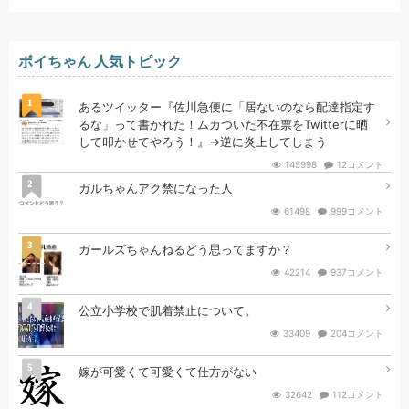
ボイちゃん 人気トピック
1
あるツイッター『佐川急便に「居ないのなら配達指定す
るな」って書かれた！ムカついた不在票をTwitterに晒
して叩かせてやろう！』→逆に炎上してしまう
145998
12コメント
2
ガルちゃんアク禁になった人
61498
999コメント
3
ガールズちゃんねるどう思ってますか？
42214
937コメント
4
公立小学校で肌着禁止について。
33409
204コメント
5
嫁が可愛くて可愛くて仕方がない
32642
112コメント