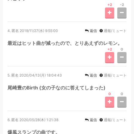
+2
-2
4.
匿名
2019/11/27(水) 9:55:00
返信
通報/ミュート
最近はヒット曲が減ったので、とりあえずのレモン。
+2
0
5.
匿名
2020/04/13(月) 18:04:43
返信
通報/ミュート
尾崎豊のBirth (女の子なのに答えてしまった)
0
0
6.
匿名
2020/05/28(木) 1:21:38
返信
通報/ミュート
爆風スランプの曲です。