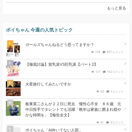
もっと見る
ボイちゃん 今週の人気トピック
1
ガールズちゃんねるどう思ってますか？
159
937コメント
2
【徹底討論】貧乳派VS巨乳派【パート2】
127
152コメント
3
火星旅行してみたいですか
63
1コメント
4
板東英二さんが２２日に死去 慢性心不全 ８６歳 元
中日投手でタレントでも活躍「晩年は家族に囲まれ穏や
かな時間を」【報告全文】
61
3コメント
5
ボイちゃん「AI向いてない人部」