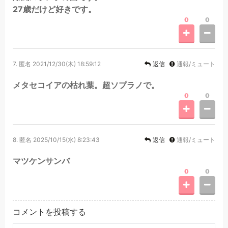
27歳だけど好きです。
0
0
7.
匿名
2021/12/30(木) 18:59:12
返信
通報/ミュート
メタセコイアの枯れ葉。超ソプラノで。
0
0
8.
匿名
2025/10/15(水) 8:23:43
返信
通報/ミュート
マツケンサンバ
0
0
コメントを投稿する