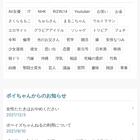
AV女優
IT
NHK
RIZIN.14
Youtuber
お笑い
お金
さくらももこ
ちゅらさん
まるこちゃん
ウルトラマン
エロサイト
グラビアアイドル
ソシャゲ
トリビア
フェチ
令和
倫理
光のお父さん
哲学
婚活
嫁
安倍なつみ
少女漫画
彼女
思い出
恋愛
新元号
日本酒
映画
朝ドラ
汚嫁
沖縄
浮気
相談
究極の選択
竹島
結婚
聖闘士星矢
芸人
議論
質問
趣味
雑談
青春
ボイちゃんからのお知らせ
女性たたきはおやめください
2021/12/3
ボーイズちゃんねるの利用について
2021/9/10