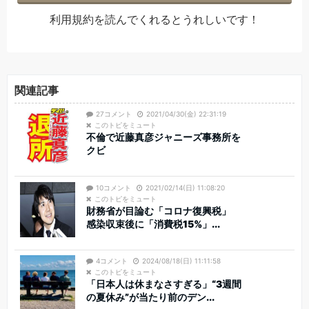
利用規約
を読んでくれるとうれしいです！
関連記事
27コメント
2021/04/30(金) 22:31:19
このトピをミュート
不倫で近藤真彦ジャニーズ事務所を
クビ
10コメント
2021/02/14(日) 11:08:20
このトピをミュート
財務省が目論む「コロナ復興税」
感染収束後に「消費税15%」...
4コメント
2024/08/18(日) 11:11:58
このトピをミュート
「日本人は休まなさすぎる」“3週間
の夏休み”が当たり前のデン...