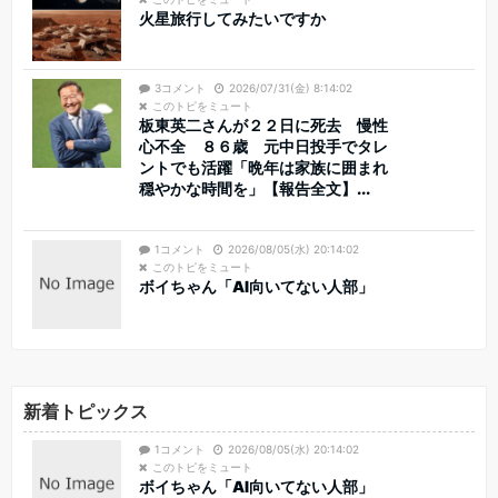
火星旅行してみたいですか
3コメント
2026/07/31(金) 8:14:02
このトピをミュート
板東英二さんが２２日に死去 慢性
心不全 ８６歳 元中日投手でタレ
ントでも活躍「晩年は家族に囲まれ
穏やかな時間を」【報告全文】...
1コメント
2026/08/05(水) 20:14:02
このトピをミュート
ボイちゃん「AI向いてない人部」
新着トピックス
1コメント
2026/08/05(水) 20:14:02
このトピをミュート
ボイちゃん「AI向いてない人部」