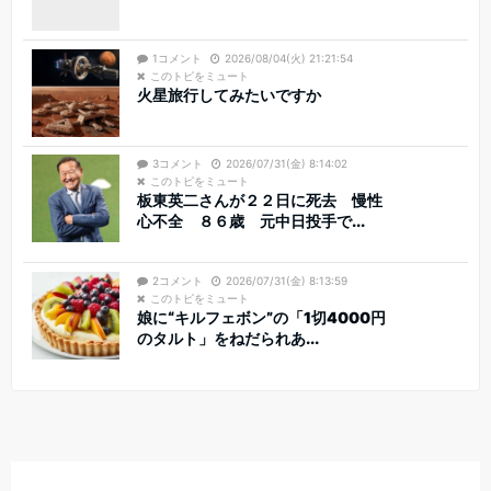
1コメント
2026/08/04(火) 21:21:54
このトピをミュート
火星旅行してみたいですか
3コメント
2026/07/31(金) 8:14:02
このトピをミュート
板東英二さんが２２日に死去 慢性
心不全 ８６歳 元中日投手で...
2コメント
2026/07/31(金) 8:13:59
このトピをミュート
娘に“キルフェボン”の「1切4000円
のタルト」をねだられあ...