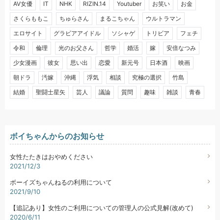
AV女優
IT
NHK
RIZIN.14
Youtuber
お笑い
お金
さくらももこ
ちゅらさん
まるこちゃん
ウルトラマン
エロサイト
グラビアアイドル
ソシャゲ
トリビア
フェチ
令和
倫理
光のお父さん
哲学
婚活
嫁
安倍なつみ
少女漫画
彼女
思い出
恋愛
新元号
日本酒
映画
朝ドラ
汚嫁
沖縄
浮気
相談
究極の選択
竹島
結婚
聖闘士星矢
芸人
議論
質問
趣味
雑談
青春
ボイちゃんからのお知らせ
女性たたきはおやめください
2021/12/3
ボーイズちゃんねるの利用について
2021/9/10
【追記あり】女性のご利用についての管理人の公式見解(改めて)
2020/6/11