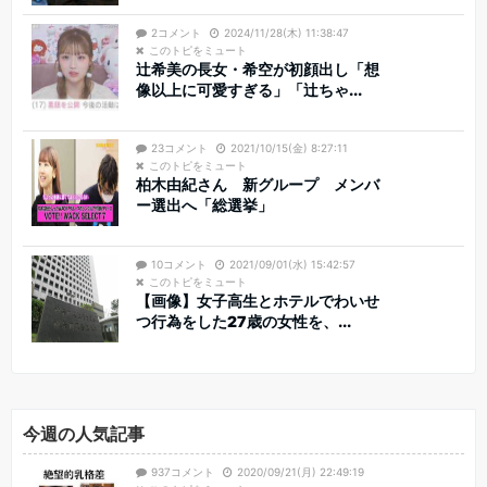
2コメント
2024/11/28(木) 11:38:47
このトピをミュート
辻希美の長女・希空が初顔出し「想
像以上に可愛すぎる」「辻ちゃ...
23コメント
2021/10/15(金) 8:27:11
このトピをミュート
柏木由紀さん 新グループ メンバ
ー選出へ「総選挙」
10コメント
2021/09/01(水) 15:42:57
このトピをミュート
【画像】女子高生とホテルでわいせ
つ行為をした27歳の女性を、...
今週の人気記事
937コメント
2020/09/21(月) 22:49:19