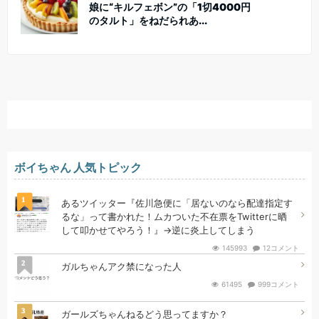
娘に“キルフェボン”の「1切4000円
のタルト」をねだられあ...
ボイちゃん 人気トピック
1
あるツイッター『佐川急便に「居ないのなら配達指定す
るな」って書かれた！ムカついた不在票をTwitterに晒
して叩かせてやろう！』→逆に炎上してしまう
145993
12コメント
2
ガルちゃんアク禁になった人
61495
999コメント
3
ガールズちゃんねるどう思ってますか？