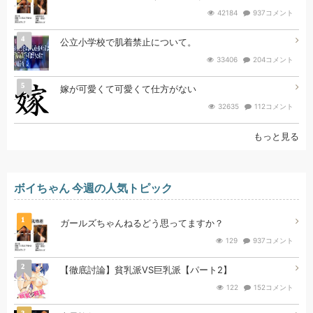
42184
937コメント
4
公立小学校で肌着禁止について。
33406
204コメント
5
嫁が可愛くて可愛くて仕方がない
32635
112コメント
もっと見る
ボイちゃん 今週の人気トピック
1
ガールズちゃんねるどう思ってますか？
129
937コメント
2
【徹底討論】貧乳派VS巨乳派【パート2】
122
152コメント
3