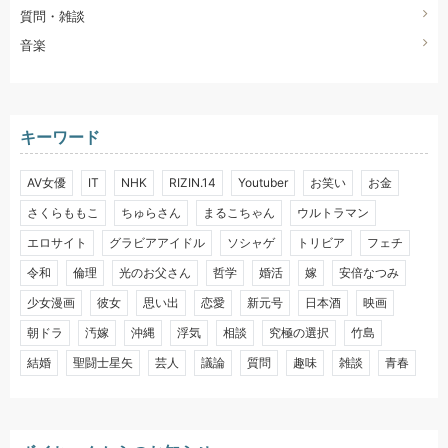
質問・雑談
音楽
キーワード
AV女優
IT
NHK
RIZIN.14
Youtuber
お笑い
お金
さくらももこ
ちゅらさん
まるこちゃん
ウルトラマン
エロサイト
グラビアアイドル
ソシャゲ
トリビア
フェチ
令和
倫理
光のお父さん
哲学
婚活
嫁
安倍なつみ
少女漫画
彼女
思い出
恋愛
新元号
日本酒
映画
朝ドラ
汚嫁
沖縄
浮気
相談
究極の選択
竹島
結婚
聖闘士星矢
芸人
議論
質問
趣味
雑談
青春