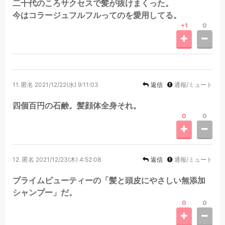
二十代のころサクセスで髪が抜けまくった。
今はコラージュフルフルってのを愛用してる。
+1
0
11.
匿名
2021/12/22(水) 9:11:03
返信
通報/ミュート
四個百円の石鹸。髪顔体全身それ。
0
0
12.
匿名
2021/12/23(木) 4:52:08
返信
通報/ミュート
プライムビューティーの「髪と頭皮にやさしい無添加
シャンプー」だ。
0
0