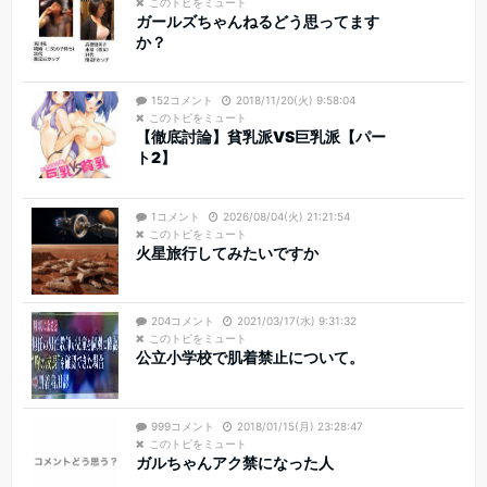
このトピをミュート
ガールズちゃんねるどう思ってます
か？
152コメント
2018/11/20(火) 9:58:04
このトピをミュート
【徹底討論】貧乳派VS巨乳派【パー
ト2】
1コメント
2026/08/04(火) 21:21:54
このトピをミュート
火星旅行してみたいですか
204コメント
2021/03/17(水) 9:31:32
このトピをミュート
公立小学校で肌着禁止について。
999コメント
2018/01/15(月) 23:28:47
このトピをミュート
ガルちゃんアク禁になった人