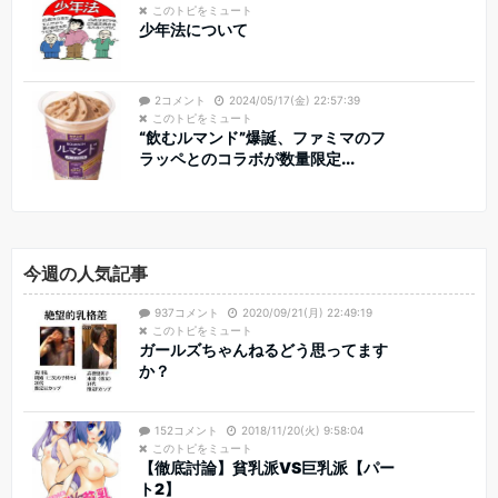
このトピをミュート
少年法について
2コメント
2024/05/17(金) 22:57:39
このトピをミュート
“飲むルマンド”爆誕、ファミマのフ
ラッペとのコラボが数量限定...
今週の人気記事
937コメント
2020/09/21(月) 22:49:19
このトピをミュート
ガールズちゃんねるどう思ってます
か？
152コメント
2018/11/20(火) 9:58:04
このトピをミュート
【徹底討論】貧乳派VS巨乳派【パー
ト2】