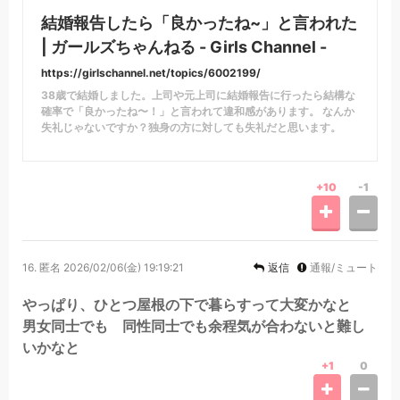
結婚報告したら「良かったね~」と言われた
| ガールズちゃんねる - Girls Channel -
https://girlschannel.net/topics/6002199/
38歳で結婚しました。上司や元上司に結婚報告に行ったら結構な
確率で「良かったね〜！」と言われて違和感があります。 なんか
失礼じゃないですか？独身の方に対しても失礼だと思います。
+10
-1
16.
匿名
2026/02/06(金) 19:19:21
返信
通報/ミュート
やっぱり、ひとつ屋根の下で暮らすって大変かなと
男女同士でも 同性同士でも余程気が合わないと難し
いかなと
+1
0