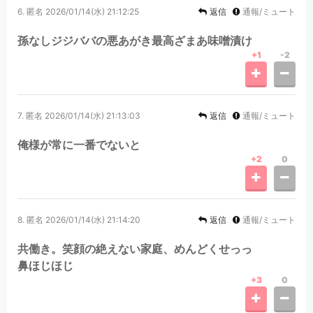
6.
匿名
2026/01/14(水) 21:12:25
返信
通報/ミュート
孫なしジジババの悪あがき最高ざまあ味噌漬け
+1
-2
7.
匿名
2026/01/14(水) 21:13:03
返信
通報/ミュート
俺様が常に一番でないと
+2
0
8.
匿名
2026/01/14(水) 21:14:20
返信
通報/ミュート
共働き。笑顔の絶えない家庭、めんどくせっっ
鼻ほじほじ
+3
0