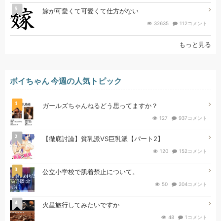
5
嫁が可愛くて可愛くて仕方がない
32635
112コメント
もっと見る
ボイちゃん 今週の人気トピック
1
ガールズちゃんねるどう思ってますか？
127
937コメント
2
【徹底討論】貧乳派VS巨乳派【パート2】
120
152コメント
3
公立小学校で肌着禁止について。
50
204コメント
4
火星旅行してみたいですか
48
1コメント