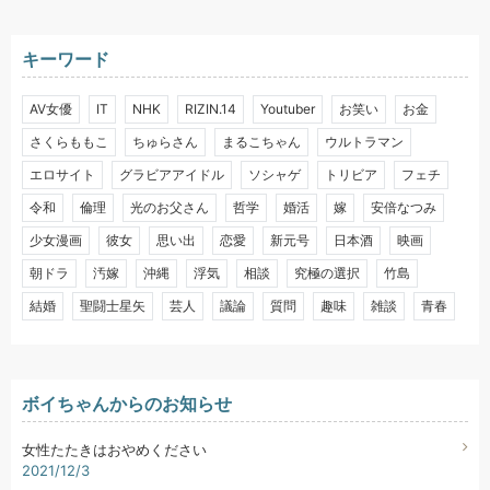
キーワード
AV女優
IT
NHK
RIZIN.14
Youtuber
お笑い
お金
さくらももこ
ちゅらさん
まるこちゃん
ウルトラマン
エロサイト
グラビアアイドル
ソシャゲ
トリビア
フェチ
令和
倫理
光のお父さん
哲学
婚活
嫁
安倍なつみ
少女漫画
彼女
思い出
恋愛
新元号
日本酒
映画
朝ドラ
汚嫁
沖縄
浮気
相談
究極の選択
竹島
結婚
聖闘士星矢
芸人
議論
質問
趣味
雑談
青春
ボイちゃんからのお知らせ
女性たたきはおやめください
2021/12/3