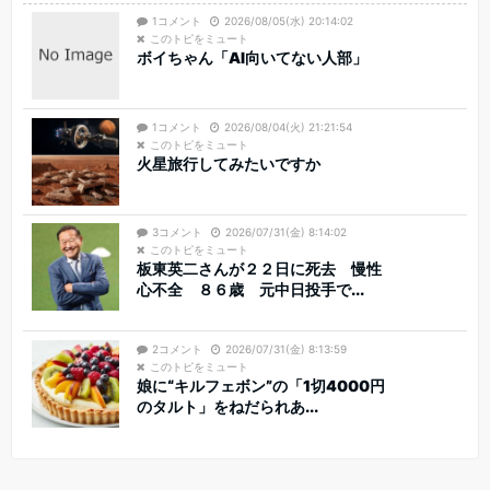
1コメント
2026/08/05(水) 20:14:02
このトピをミュート
ボイちゃん「AI向いてない人部」
1コメント
2026/08/04(火) 21:21:54
このトピをミュート
火星旅行してみたいですか
3コメント
2026/07/31(金) 8:14:02
このトピをミュート
板東英二さんが２２日に死去 慢性
心不全 ８６歳 元中日投手で...
2コメント
2026/07/31(金) 8:13:59
このトピをミュート
娘に“キルフェボン”の「1切4000円
のタルト」をねだられあ...