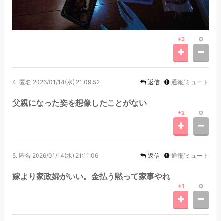
+3
0
4.
匿名
2026/01/14(水) 21:09:52
返信
通報/ミュート
父親になった姿を想像したことがない
+2
0
5.
匿名
2026/01/14(水) 21:11:06
返信
通報/ミュート
嫁より家政婦がいい。金払う黙って家事やれ
+1
0