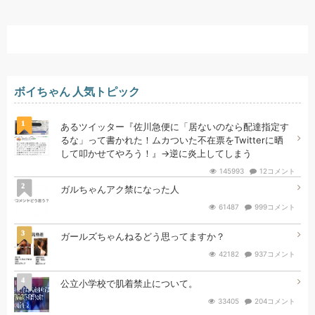
ボイちゃん 人気トピック
1
あるツイッター『佐川急便に「居ないのなら配達指定す
るな」って書かれた！ムカついた不在票をTwitterに晒
して叩かせてやろう！』→逆に炎上してしまう
145993
12コメント
2
ガルちゃんアク禁になった人
61487
999コメント
3
ガールズちゃんねるどう思ってますか？
42182
937コメント
4
公立小学校で肌着禁止について。
33405
204コメント