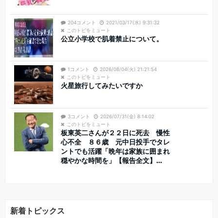
204コメント
2021/03/17(水) 9:31:32
このトピをミュート
公立小学校で肌着禁止について。
1コメント
2026/08/04(火) 21:21:54
このトピをミュート
火星旅行してみたいですか
3コメント
2026/07/31(金) 8:14:02
このトピをミュート
板東英二さんが２２日に死去 慢性
心不全 ８６歳 元中日投手でタレ
ントでも活躍「晩年は家族に囲まれ
穏やかな時間を」【報告全文】...
新着トピックス