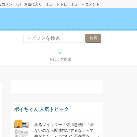
yコメント(β)
お気に入り
ミュートトピ
ミュートコメント
トピック作成
ボイちゃん 人気トピック
1
あるツイッター『佐川急便に「居
ないのなら配達指定するな」って
書かれた！ムカついた不在票を