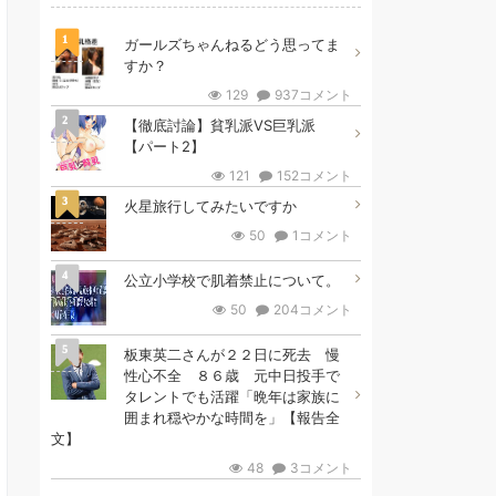
1
ガールズちゃんねるどう思ってま
すか？
129
937コメント
2
【徹底討論】貧乳派VS巨乳派
【パート2】
121
152コメント
3
火星旅行してみたいですか
50
1コメント
4
公立小学校で肌着禁止について。
50
204コメント
5
板東英二さんが２２日に死去 慢
性心不全 ８６歳 元中日投手で
タレントでも活躍「晩年は家族に
囲まれ穏やかな時間を」【報告全
文】
48
3コメント