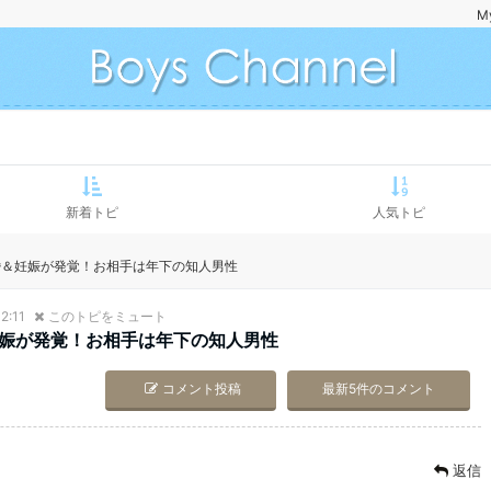
M
新着トピ
人気トピ
婚＆妊娠が発覚！お相手は年下の知人男性
2:11
このトピをミュート
娠が発覚！お相手は年下の知人男性
コメント投稿
最新5件のコメント
返信