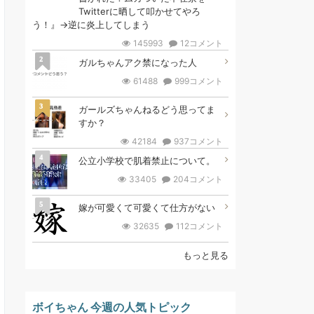
Twitterに晒して叩かせてやろ
う！』→逆に炎上してしまう
145993
12コメント
2
ガルちゃんアク禁になった人
61488
999コメント
3
ガールズちゃんねるどう思ってま
すか？
42184
937コメント
4
公立小学校で肌着禁止について。
33405
204コメント
5
嫁が可愛くて可愛くて仕方がない
32635
112コメント
もっと見る
ボイちゃん 今週の人気トピック