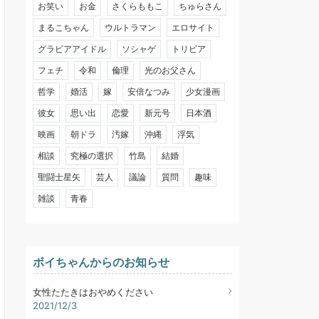
お笑い
お金
さくらももこ
ちゅらさん
まるこちゃん
ウルトラマン
エロサイト
グラビアアイドル
ソシャゲ
トリビア
フェチ
令和
倫理
光のお父さん
哲学
婚活
嫁
安倍なつみ
少女漫画
彼女
思い出
恋愛
新元号
日本酒
映画
朝ドラ
汚嫁
沖縄
浮気
相談
究極の選択
竹島
結婚
聖闘士星矢
芸人
議論
質問
趣味
雑談
青春
ボイちゃんからのお知らせ
女性たたきはおやめください
2021/12/3