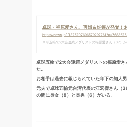
卓球・福原愛さん、再婚＆妊娠が発覚！お相手
https://news.jp/i/1375707696579297761?c=768367
卓球五輪で2大会連続メダリストの福原愛さん（37）が
卓球五輪で2大会連続メダリストの福原愛さ
た。
お相手は過去に報じられていた年下の知人男
元夫で卓球五輪元台湾代表の江宏傑さん（3
の間に長女（8）と長男（6）がいる。