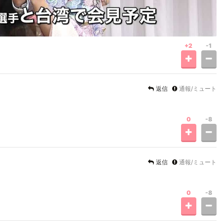
+2
-1
返信
通報/ミュート
0
-8
返信
通報/ミュート
0
-8