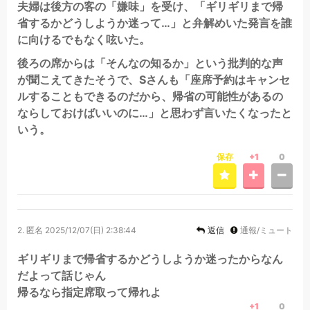
夫婦は後方の客の「嫌味」を受け、「ギリギリまで帰
省するかどうしようか迷って…」と弁解めいた発言を誰
に向けるでもなく呟いた。
後ろの席からは「そんなの知るか」という批判的な声
が聞こえてきたそうで、Sさんも「座席予約はキャンセ
ルすることもできるのだから、帰省の可能性があるの
ならしておけばいいのに…」と思わず言いたくなったと
いう。
保存
+1
0
2.
匿名
2025/12/07(日) 2:38:44
返信
通報/ミュート
ギリギリまで帰省するかどうしようか迷ったからなん
だよって話じゃん
帰るなら指定席取って帰れよ
+1
0