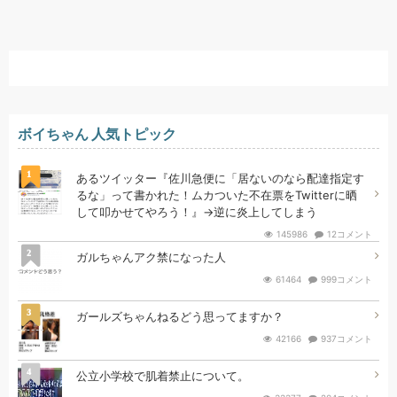
ボイちゃん 人気トピック
1
あるツイッター『佐川急便に「居ないのなら配達指定す
るな」って書かれた！ムカついた不在票をTwitterに晒
して叩かせてやろう！』→逆に炎上してしまう
145986
12コメント
2
ガルちゃんアク禁になった人
61464
999コメント
3
ガールズちゃんねるどう思ってますか？
42166
937コメント
4
公立小学校で肌着禁止について。