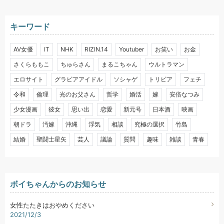
キーワード
AV女優
IT
NHK
RIZIN.14
Youtuber
お笑い
お金
さくらももこ
ちゅらさん
まるこちゃん
ウルトラマン
エロサイト
グラビアアイドル
ソシャゲ
トリビア
フェチ
令和
倫理
光のお父さん
哲学
婚活
嫁
安倍なつみ
少女漫画
彼女
思い出
恋愛
新元号
日本酒
映画
朝ドラ
汚嫁
沖縄
浮気
相談
究極の選択
竹島
結婚
聖闘士星矢
芸人
議論
質問
趣味
雑談
青春
ボイちゃんからのお知らせ
女性たたきはおやめください
2021/12/3