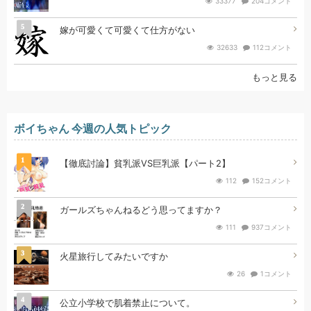
33377
204コメント
5
嫁が可愛くて可愛くて仕方がない
32633
112コメント
もっと見る
ボイちゃん 今週の人気トピック
1
【徹底討論】貧乳派VS巨乳派【パート2】
112
152コメント
2
ガールズちゃんねるどう思ってますか？
111
937コメント
3
火星旅行してみたいですか
26
1コメント
4
公立小学校で肌着禁止について。