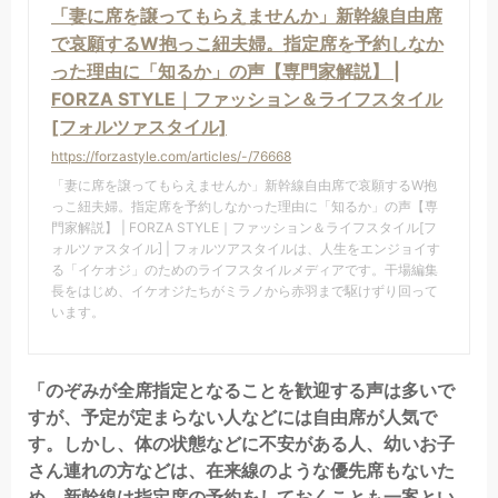
「妻に席を譲ってもらえませんか」新幹線自由席
で哀願するW抱っこ紐夫婦。指定席を予約しなか
った理由に「知るか」の声【専門家解説】 |
FORZA STYLE｜ファッション＆ライフスタイル
[フォルツァスタイル]
https://forzastyle.com/articles/-/76668
「妻に席を譲ってもらえませんか」新幹線自由席で哀願するW抱
っこ紐夫婦。指定席を予約しなかった理由に「知るか」の声【専
門家解説】 | FORZA STYLE｜ファッション＆ライフスタイル[フ
ォルツァスタイル] | フォルツアスタイルは、人生をエンジョイす
る「イケオジ」のためのライフスタイルメディアです。干場編集
長をはじめ、イケオジたちがミラノから赤羽まで駆けずり回って
います。
「のぞみが全席指定となることを歓迎する声は多いで
すが、予定が定まらない人などには自由席が人気で
す。しかし、体の状態などに不安がある人、幼いお子
さん連れの方などは、在来線のような優先席もないた
め、新幹線は指定席の予約をしておくことも一案とい