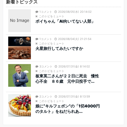
新着トピックス
1コメント
2026/08/05(水) 20:14:02
このトピをミュート
ボイちゃん「AI向いてない人部」
1コメント
2026/08/04(火) 21:21:54
このトピをミュート
火星旅行してみたいですか
3コメント
2026/07/31(金) 8:14:02
このトピをミュート
板東英二さんが２２日に死去 慢性
心不全 ８６歳 元中日投手で...
2コメント
2026/07/31(金) 8:13:59
このトピをミュート
娘に“キルフェボン”の「1切4000円
のタルト」をねだられあ...