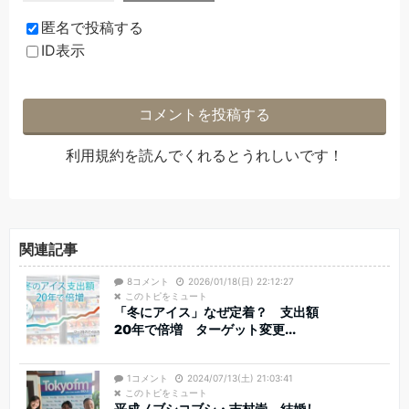
匿名で投稿する
ID表示
利用規約
を読んでくれるとうれしいです！
関連記事
8コメント
2026/01/18(日) 22:12:27
このトピをミュート
「冬にアイス」なぜ定着？ 支出額
20年で倍増 ターゲット変更...
1コメント
2024/07/13(土) 21:03:41
このトピをミュート
平成ノブシコブシ・吉村崇、結婚し