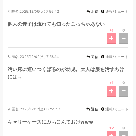
7.
匿名
2025/12/09(火) 7:56:42
返信
通報/ミュート
他人の赤子は流れても知ったこっちゃあない
+1
0
8.
匿名
2025/12/09(火) 7:58:14
返信
通報/ミュート
汚い床に這いつくばるのが幼児。大人は服を汚すわけ
には…
+1
0
9.
匿名
2025/12/12(金) 14:25:57
返信
通報/ミュート
キャリーケースにぶちこんておけwww
+2
0