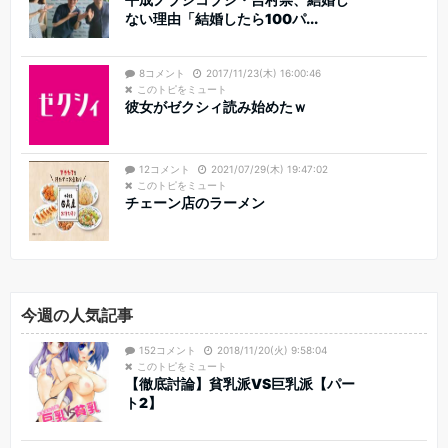
ない理由「結婚したら100パ...
8コメント
2017/11/23(木) 16:00:46
このトピをミュート
彼女がゼクシィ読み始めたｗ
12コメント
2021/07/29(木) 19:47:02
このトピをミュート
チェーン店のラーメン
今週の人気記事
152コメント
2018/11/20(火) 9:58:04
このトピをミュート
【徹底討論】貧乳派VS巨乳派【パー
ト2】