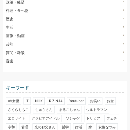
政治・経済
料理・食べ物
歴史
生活
画像・動画
芸能
質問・雑談
音楽
キーワード
AV女優
IT
NHK
RIZIN.14
Youtuber
お笑い
お金
さくらももこ
ちゅらさん
まるこちゃん
ウルトラマン
エロサイト
グラビアアイドル
ソシャゲ
トリビア
フェチ
令和
倫理
光のお父さん
哲学
婚活
嫁
安倍なつみ