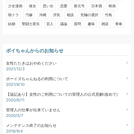
少女漫画
彼女
思い出
恋愛
新元号
日本酒
映画
朝ドラ
汚嫁
沖縄
浮気
相談
究極の選択
竹島
結婚
聖闘士星矢
芸人
議論
質問
趣味
雑談
青春
ボイちゃんからのお知らせ
女性たたきはおやめください
2021/12/3
ボーイズちゃんねるの利用について
2021/9/10
【追記あり】女性のご利用についての管理人の公式見解(改めて)
2020/6/11
管理人の仕事が出来ていません
2020/5/7
メンテナンス終了のお知らせ
2019/9/4