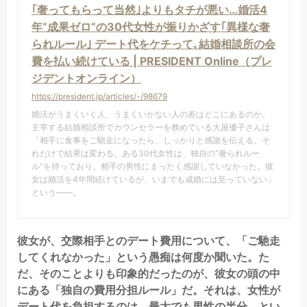
｢奢ってもらって当然｣よりもタチが悪い…婚活4
年”成果ゼロ”の30代女性が振りかざす｢異様な奢
られルール｣ デート代をケチって､結婚相談所の会
費を払い続けている | PRESIDENT Online（プレ
ジデントオンライン）
https://president.jp/articles/-/98679
婚活がうまくいく人、うまくいかない人の差はどこにあるのか。
主宰する結婚相談所でカウンセラーを務めている大屋優子さんは
「相手に食事をご馳走になったら、しっかりと感謝を伝える。そ
れだけで結果は変わる。ある30代女性は、独自の“奢られルー
ル”を持っており、相手の男性にまったく感謝していなかった。彼
女は婚活を4年間続けているが、いまでも成婚には至っていない」
という――。
彼女が、交際相手とのデート費用について、「ご馳走
してくれなかった」という愚痴は何度か聞いた。た
だ、そのことよりも印象的だったのが、彼女の頭の中
にある「独自の費用分担ルール」だ。それは、女性が
デート代を負担するのは、最大でも男性の半分、とい