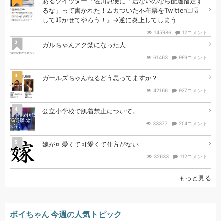
あるツイッター『佐川急便に「居ないのなら配達指定す
るな」って書かれた！ムカついた不在票をTwitterに晒
して叩かせてやろう！』→逆に炎上してしまう
145986
12コメント
2
ガルちゃんアク禁になった人
61463
999コメント
3
ガールズちゃんねるどう思ってますか？
42166
937コメント
4
公立小学校で肌着禁止について。
33377
204コメント
5
嫁が可愛くて可愛くて仕方がない
32633
112コメント
もっと見る
ボイちゃん 今週の人気トピック