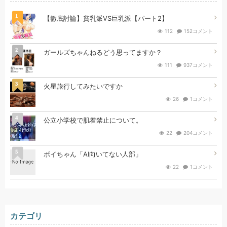
1
【徹底討論】貧乳派VS巨乳派【パート2】
112
152コメント
2
ガールズちゃんねるどう思ってますか？
111
937コメント
3
火星旅行してみたいですか
26
1コメント
4
公立小学校で肌着禁止について。
22
204コメント
5
ボイちゃん「AI向いてない人部」
22
1コメント
カテゴリ