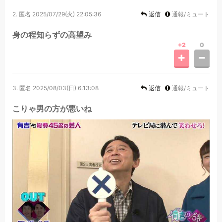
2.
匿名
2025/07/29(火) 22:05:36
返信
通報/ミュート
身の程知らずの高望み
+2
0
3.
匿名
2025/08/03(日) 6:13:08
返信
通報/ミュート
こりゃ男の方が悪いね