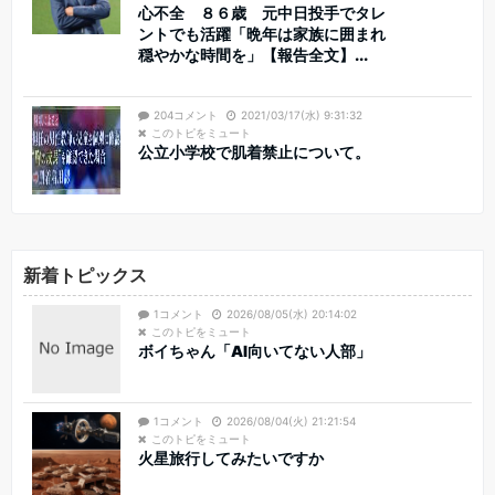
心不全 ８６歳 元中日投手でタレ
ントでも活躍「晩年は家族に囲まれ
穏やかな時間を」【報告全文】...
204コメント
2021/03/17(水) 9:31:32
このトピをミュート
公立小学校で肌着禁止について。
新着トピックス
1コメント
2026/08/05(水) 20:14:02
このトピをミュート
ボイちゃん「AI向いてない人部」
1コメント
2026/08/04(火) 21:21:54
このトピをミュート
火星旅行してみたいですか