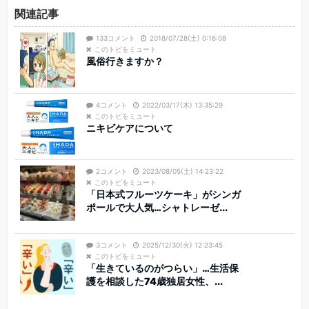
関連記事
133コメント
2018/07/28(土) 0:16:08
このトピをミュート
風俗行きますか？
4コメント
2022/03/17(木) 13:35:29
このトピをミュート
ニキビケアについて
2コメント
2023/08/05(土) 14:23:22
このトピをミュート
「日本式フルーツケーキ」がシンガ
ポールで大人気…シャトレーゼ...
3コメント
2025/12/30(火) 12:23:45
このトピをミュート
「生きているのがつらい」…生活保
護を相談した74歳独居女性、...