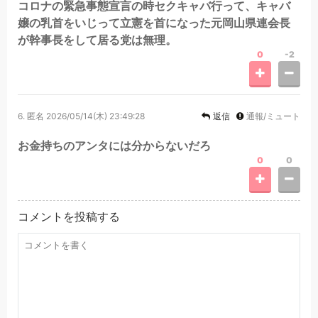
コロナの緊急事態宣言の時セクキャバ行って、キャバ
嬢の乳首をいじって立憲を首になった元岡山県連会長
が幹事長をして居る党は無理。
0
-2
6.
匿名
2026/05/14(木) 23:49:28
返信
通報/ミュート
お金持ちのアンタには分からないだろ
0
0
コメントを投稿する