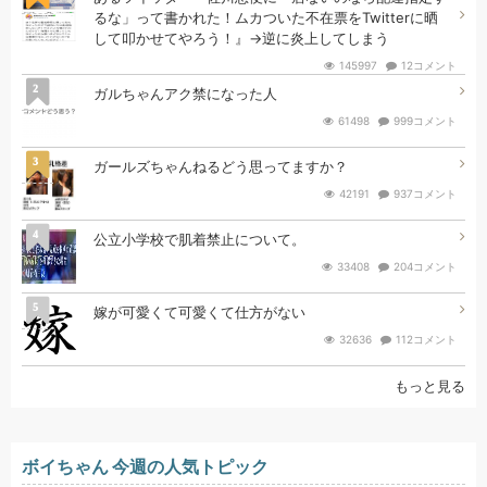
るな」って書かれた！ムカついた不在票をTwitterに晒
して叩かせてやろう！』→逆に炎上してしまう
145997
12コメント
2
ガルちゃんアク禁になった人
61498
999コメント
3
ガールズちゃんねるどう思ってますか？
42191
937コメント
4
公立小学校で肌着禁止について。
33408
204コメント
5
嫁が可愛くて可愛くて仕方がない
32636
112コメント
もっと見る
ボイちゃん 今週の人気トピック