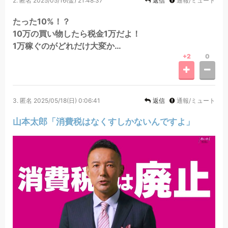
2.
匿名
2025/05/16(金) 21:48:37
返信
通報/ミュート
たった10%！？
10万の買い物したら税金1万だよ！
1万稼ぐのがどれだけ大変か…
+2
0
3.
匿名
2025/05/18(日) 0:06:41
返信
通報/ミュート
山本太郎「消費税はなくすしかないんですよ」