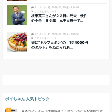
3コメント
2026/07/31(金) 8:14:02
このトピをミュート
板東英二さんが２２日に死去 慢性
心不全 ８６歳 元中日投手で...
2コメント
2026/07/31(金) 8:13:59
このトピをミュート
娘に“キルフェボン”の「1切4000円
のタルト」をねだられあ...
ボイちゃん 人気トピック
1
あるツイッター『佐川急便に「居ないのなら配達指定す