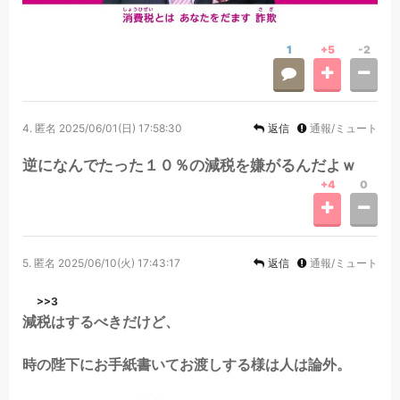
1
+5
-2
4.
匿名
2025/06/01(日) 17:58:30
返信
通報/ミュート
逆になんでたった１０％の減税を嫌がるんだよｗ
+4
0
5.
匿名
2025/06/10(火) 17:43:17
返信
通報/ミュート
>>3
減税はするべきだけど、
時の陛下にお手紙書いてお渡しする様は人は論外。