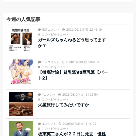
今週の人気記事
937コメント
2020/09/21(月) 22:49:19
このトピをミュート
ガールズちゃんねるどう思ってます
か？
152コメント
2018/11/20(火) 9:58:04
このトピをミュート
【徹底討論】貧乳派VS巨乳派【パー
ト2】
1コメント
2026/08/04(火) 21:21:54
このトピをミュート
火星旅行してみたいですか
3コメント
2026/07/31(金) 8:14:02
このトピをミュート
板東英二さんが２２日に死去 慢性