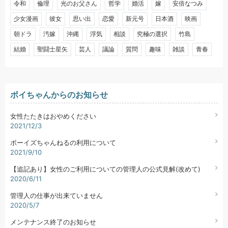
令和
倫理
光のお父さん
哲学
婚活
嫁
安倍なつみ
少女漫画
彼女
思い出
恋愛
新元号
日本酒
映画
朝ドラ
汚嫁
沖縄
浮気
相談
究極の選択
竹島
結婚
聖闘士星矢
芸人
議論
質問
趣味
雑談
青春
ボイちゃんからのお知らせ
女性たたきはおやめください
2021/12/3
ボーイズちゃんねるの利用について
2021/9/10
【追記あり】女性のご利用についての管理人の公式見解(改めて)
2020/6/11
管理人の仕事が出来ていません
2020/5/7
メンテナンス終了のお知らせ