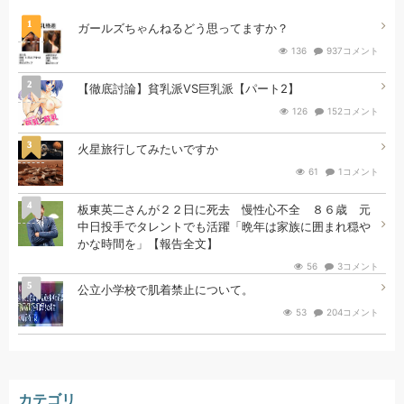
1
ガールズちゃんねるどう思ってますか？
136
937コメント
2
【徹底討論】貧乳派VS巨乳派【パート2】
126
152コメント
3
火星旅行してみたいですか
61
1コメント
4
板東英二さんが２２日に死去 慢性心不全 ８６歳 元
中日投手でタレントでも活躍「晩年は家族に囲まれ穏や
かな時間を」【報告全文】
56
3コメント
5
公立小学校で肌着禁止について。
53
204コメント
カテゴリ