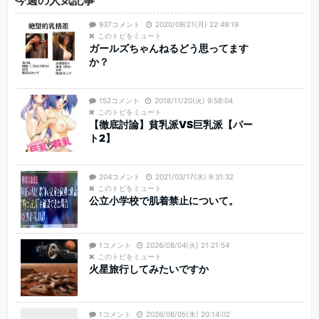
937コメント
2020/09/21(月) 22:49:19
このトピをミュート
ガールズちゃんねるどう思ってます
か？
152コメント
2018/11/20(火) 9:58:04
このトピをミュート
【徹底討論】貧乳派VS巨乳派【パー
ト2】
204コメント
2021/03/17(水) 9:31:32
このトピをミュート
公立小学校で肌着禁止について。
1コメント
2026/08/04(火) 21:21:54
このトピをミュート
火星旅行してみたいですか
1コメント
2026/08/05(水) 20:14:02