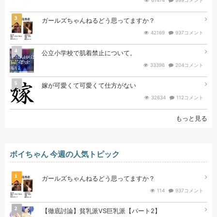
3
ガールズちゃんねるどう思ってますか？
42169
937コメント
4
公立小学校で肌着禁止について。
33396
204コメント
5
嫁が可愛くて可愛くて仕方がない
32634
112コメント
もっと見る
ボイちゃん 今週の人気トピック
1
ガールズちゃんねるどう思ってますか？
114
937コメント
2
【徹底討論】貧乳派VS巨乳派【パート2】