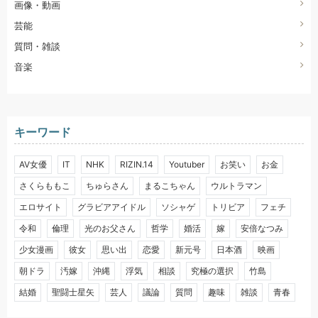
画像・動画
芸能
質問・雑談
音楽
キーワード
AV女優
IT
NHK
RIZIN.14
Youtuber
お笑い
お金
さくらももこ
ちゅらさん
まるこちゃん
ウルトラマン
エロサイト
グラビアアイドル
ソシャゲ
トリビア
フェチ
令和
倫理
光のお父さん
哲学
婚活
嫁
安倍なつみ
少女漫画
彼女
思い出
恋愛
新元号
日本酒
映画
朝ドラ
汚嫁
沖縄
浮気
相談
究極の選択
竹島
結婚
聖闘士星矢
芸人
議論
質問
趣味
雑談
青春