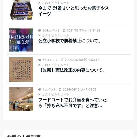
このトピをミュート
今までで1番甘いと思ったお菓子やス
イーツ
204コメント
2021/03/17(水) 9:31:32
このトピをミュート
公立小学校で肌着禁止について。
52コメント
2020/06/26(金) 9:53:17
このトピをミュート
【改憲】憲法改正の内容について。
1コメント
2024/04/16(火) 1:04:26
このトピをミュート
フードコートでお弁当を食べていた
ら「持ち込み不可です」と注意...
今週の人気記事