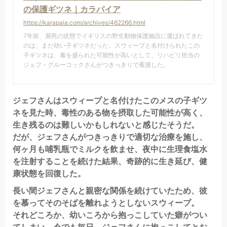
の保護ギツネ｜カラパイア
https://karapaia.com/archives/462266.html
7年前、瀕死の状態でイギリスの野生動物保護施設に運ばれてきた
のは、まだ幼い子ギツネだった。スウィープと名付けられたこの
子ギツネは、毒を盛られた可能性が高いとして、リハビリ担当の
ジェフ・グルーコックさんがつきっきりで看護した。
ジェフさんはスウィープと名付けたこのメスの子ギツ
ネを見た時、毒性のある物を摂取した可能性が高く、
生き残るのは難しいかもしれないと感じたそうだ。
だが、ジェフさんがつきっきりで適切な治療を施し、
何ヶ月も哺乳瓶でミルクを飲ませ、夜中に生理食塩水
を注射することを続けた結果、奇跡的に生き延び、健
康状態を回復した。
長い間ジェフさんと親密な関係を続けていたため、彼
を慕ってそのそばを離れようとしないスウィープ。
それどころか、幼いころから抱っこしていた癖がつい
てしまい、今でも毎日、ジェフさんに抱っこしてとお