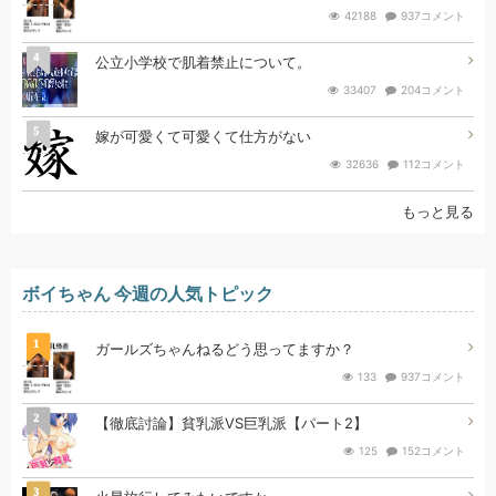
42188
937コメント
4
公立小学校で肌着禁止について。
33407
204コメント
5
嫁が可愛くて可愛くて仕方がない
32636
112コメント
もっと見る
ボイちゃん 今週の人気トピック
1
ガールズちゃんねるどう思ってますか？
133
937コメント
2
【徹底討論】貧乳派VS巨乳派【パート2】
125
152コメント
3