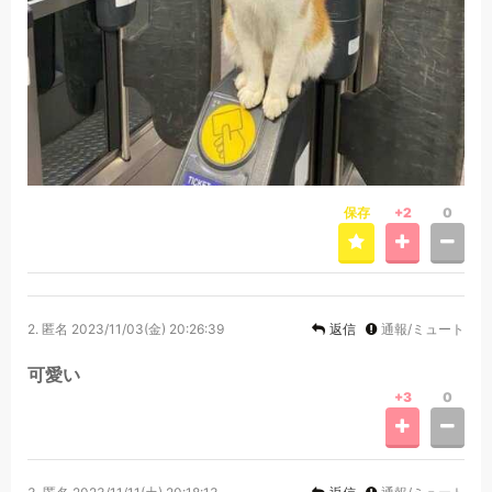
保存
+2
0
2.
匿名
2023/11/03(金) 20:26:39
返信
通報/ミュート
可愛い
+3
0