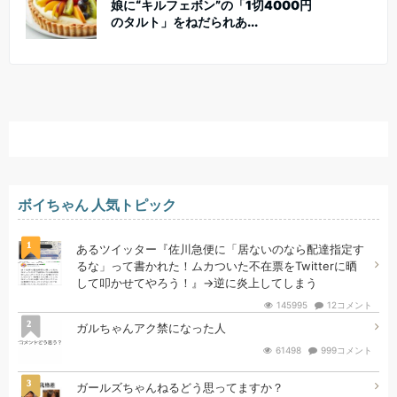
娘に“キルフェボン”の「1切4000円
のタルト」をねだられあ...
ボイちゃん 人気トピック
1
あるツイッター『佐川急便に「居ないのなら配達指定す
るな」って書かれた！ムカついた不在票をTwitterに晒
して叩かせてやろう！』→逆に炎上してしまう
145995
12コメント
2
ガルちゃんアク禁になった人
61498
999コメント
3
ガールズちゃんねるどう思ってますか？