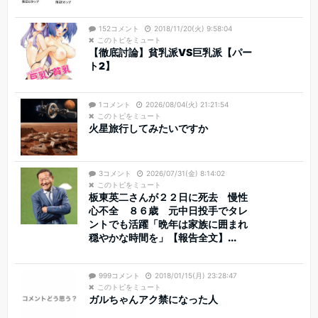
152コメント
2018/11/20(火) 9:58:04
このトピをミュート
【徹底討論】貧乳派VS巨乳派【パー
ト2】
1コメント
2026/08/04(火) 21:21:54
このトピをミュート
火星旅行してみたいですか
3コメント
2026/07/31(金) 8:14:02
このトピをミュート
板東英二さんが２２日に死去 慢性
心不全 ８６歳 元中日投手でタレ
ントでも活躍「晩年は家族に囲まれ
穏やかな時間を」【報告全文】...
999コメント
2018/01/15(月) 23:28:47
このトピをミュート
ガルちゃんアク禁になった人