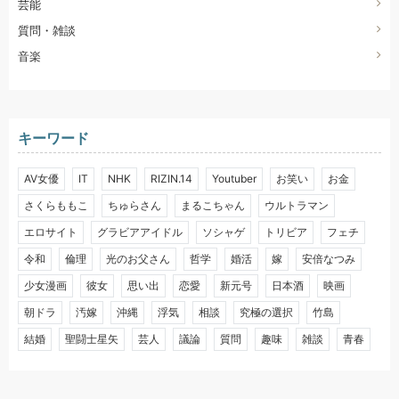
芸能
質問・雑談
音楽
キーワード
AV女優
IT
NHK
RIZIN.14
Youtuber
お笑い
お金
さくらももこ
ちゅらさん
まるこちゃん
ウルトラマン
エロサイト
グラビアアイドル
ソシャゲ
トリビア
フェチ
令和
倫理
光のお父さん
哲学
婚活
嫁
安倍なつみ
少女漫画
彼女
思い出
恋愛
新元号
日本酒
映画
朝ドラ
汚嫁
沖縄
浮気
相談
究極の選択
竹島
結婚
聖闘士星矢
芸人
議論
質問
趣味
雑談
青春