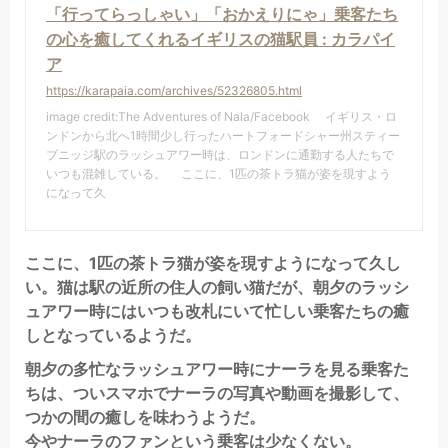
「行ってらっしゃい」「おかえりにゃ」乗客たち
の心を癒してくれるイギリスの猫駅員 : カラパイ
ア
https://karapaia.com/archives/52326805.html
image credit:The Adventures of Nala/Facebook イギリス・ロ
ンドンから北へ1時間少し行ったハートフォードシャー州スティー
ブニッジ駅のラッシュアワー時は、ロンドンに通勤する人たちで
いつも混雑している。 ここに、1匹の茶トラ猫が姿を現すよう
になって久
ここに、1匹の茶トラ猫が姿を現すようになって久し
い。猫は駅の近所の住人の飼い猫だが、朝夕のラッシ
ュアワー時にはいつも改札にいて忙しい乗客たちの癒
しとなっているようだ。
朝夕の多忙なラッシュアワー時にナーラを見る乗客た
ちは、ついスマホでナーラの写真や動画を撮影して、
つかの間の癒しを味わうようだ。
今やナーラのファンという乗客は少なくない。