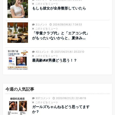
このトピをミュート
もしも彼女が全身整形していたら
3コメント
2024/09/04(水) 7:34:53
このトピをミュート
「学童クラブ代」と「エアコン代」
がもったいないからと、夏休み...
43コメント
2021/04/21(水) 20:23:10
このトピをミュート
最高齢AV男優どう思う！？
今週の人気記事
937コメント
2020/09/21(月) 22:49:19
このトピをミュート
ガールズちゃんねるどう思ってます
か？