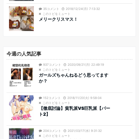
35コメント
2018/12/24(月) 7:13:32
このトピをミュート
メリークリスマス！
今週の人気記事
937コメント
2020/09/21(月) 22:49:19
このトピをミュート
ガールズちゃんねるどう思ってます
か？
152コメント
2018/11/20(火) 9:58:04
このトピをミュート
【徹底討論】貧乳派VS巨乳派【パー
ト2】
204コメント
2021/03/17(水) 9:31:32
このトピをミュート