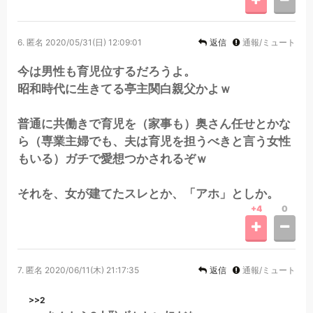
6.
匿名
2020/05/31(日) 12:09:01
返信
通報/ミュート
今は男性も育児位するだろうよ。
昭和時代に生きてる亭主関白親父かよｗ
普通に共働きで育児を（家事も）奥さん任せとかな
ら（専業主婦でも、夫は育児を担うべきと言う女性
もいる）ガチで愛想つかされるぞｗ
それを、女が建てたスレとか、「アホ」としか。
+4
0
7.
匿名
2020/06/11(木) 21:17:35
返信
通報/ミュート
>>2