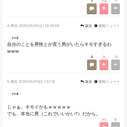
1
+3
-1
4.
匿名
2020/05/30(土) 22:45:08
返信
通報/ミュート
>>3
自分のことを男性とか言う男がいたらキモすぎるわ
www
2
0
-2
5.
匿名
2020/05/31(日) 1:57:10
返信
通報/ミュート
>>4
じゃぁ、キモイかもｗｗｗｗｗ
でも、本当に男（これでいいかい?）だから。
+1
0