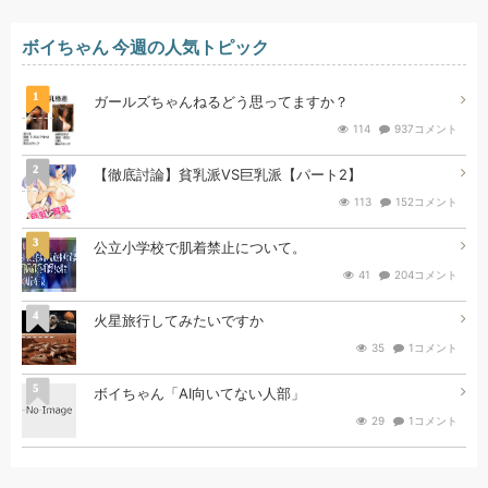
ボイちゃん 今週の人気トピック
1
ガールズちゃんねるどう思ってますか？
114
937コメント
2
【徹底討論】貧乳派VS巨乳派【パート2】
113
152コメント
3
公立小学校で肌着禁止について。
41
204コメント
4
火星旅行してみたいですか
35
1コメント
5
ボイちゃん「AI向いてない人部」
29
1コメント