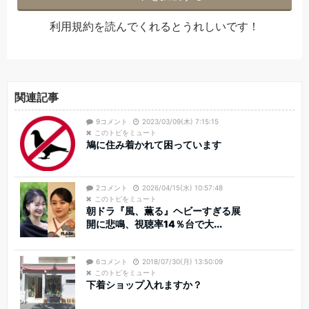
利用規約
を読んでくれるとうれしいです！
関連記事
9コメント
2023/03/09(木) 7:15:15
このトピをミュート
鳩に住み着かれて困っています
2コメント
2026/04/15(水) 10:57:48
このトピをミュート
朝ドラ『風、薫る』ヘビーすぎる展
開に悲鳴、視聴率14％台で大...
6コメント
2018/07/30(月) 13:50:09
このトピをミュート
下着ショップ入れますか？