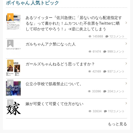
ボイちゃん 人気トピック
1
あるツイッター『佐川急便に「居ないのなら配達指定す
るな」って書かれた！ムカついた不在票をTwitterに晒
して叩かせてやろう！』→逆に炎上してしまう
145988
12コメント
2
ガルちゃんアク禁になった人
61474
999コメント
3
ガールズちゃんねるどう思ってますか？
42169
937コメント
4
公立小学校で肌着禁止について。
33396
204コメント
5
嫁が可愛くて可愛くて仕方がない
32634
112コメント
もっと見る