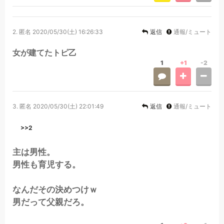
2.
匿名
2020/05/30(土) 16:26:33
返信
通報/ミュート
女が建てたトピ乙
1
+1
-2
3.
匿名
2020/05/30(土) 22:01:49
返信
通報/ミュート
>>2
主は男性。
男性も育児する。
なんだその決めつけｗ
男だって父親だろ。