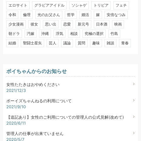
エロサイト
グラビアアイドル
ソシャゲ
トリビア
フェチ
令和
倫理
光のお父さん
哲学
婚活
嫁
安倍なつみ
少女漫画
彼女
思い出
恋愛
新元号
日本酒
映画
朝ドラ
汚嫁
沖縄
浮気
相談
究極の選択
竹島
結婚
聖闘士星矢
芸人
議論
質問
趣味
雑談
青春
ボイちゃんからのお知らせ
女性たたきはおやめください
2021/12/3
ボーイズちゃんねるの利用について
2021/9/10
【追記あり】女性のご利用についての管理人の公式見解(改めて)
2020/6/11
管理人の仕事が出来ていません
2020/5/7