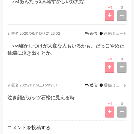
あんたら2人恥ずかしい奴だな
>>4
+1
0
8.
匿名
2020/06/11(木) 21:25:02
返信
通報/ミュート
寝かしつけが大変な人もいるかも。だっこやめた
>>1
途端に泣き出すとか。
+1
0
9.
匿名
2025/11/15(土) 5:09:31
返信
通報/ミュート
泣き顔がガッツ石松に見える時
+1
0
コメントを投稿する