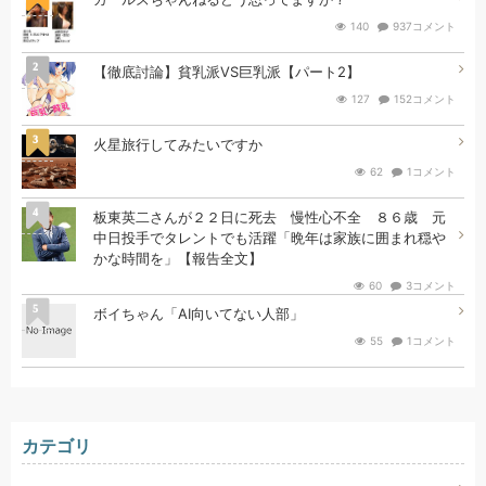
140
937コメント
2
【徹底討論】貧乳派VS巨乳派【パート2】
127
152コメント
3
火星旅行してみたいですか
62
1コメント
4
板東英二さんが２２日に死去 慢性心不全 ８６歳 元
中日投手でタレントでも活躍「晩年は家族に囲まれ穏や
かな時間を」【報告全文】
60
3コメント
5
ボイちゃん「AI向いてない人部」
55
1コメント
カテゴリ