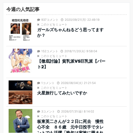
今週の人気記事
937コメント
2020/09/21(月) 22:49:19
このトピをミュート
ガールズちゃんねるどう思ってます
か？
152コメント
2018/11/20(火) 9:58:04
このトピをミュート
【徹底討論】貧乳派VS巨乳派【パー
ト2】
1コメント
2026/08/04(火) 21:21:54
このトピをミュート
火星旅行してみたいですか
3コメント
2026/07/31(金) 8:14:02
このトピをミュート
板東英二さんが２２日に死去 慢性
心不全 ８６歳 元中日投手でタレ
ントでも活躍「晩年は家族に囲まれ