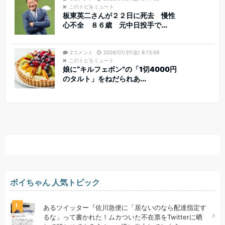
このトピをミュート
板東英二さんが２２日に死去 慢性
心不全 ８６歳 元中日投手で...
2コメント
2026/07/31(金) 8:13:59
このトピをミュート
娘に“キルフェボン”の「1切4000円
のタルト」をねだられあ...
ボイちゃん 人気トピック
1
あるツイッター『佐川急便に「居ないのなら配達指定す
るな」って書かれた！ムカついた不在票をTwitterに晒