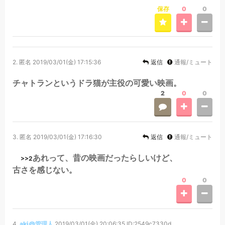
保存
0
0
2.
匿名
2019/03/01(金) 17:15:36
返信
通報/ミュート
チャトランというドラ猫が主役の可愛い映画。
2
0
0
3.
匿名
2019/03/01(金) 17:16:30
返信
通報/ミュート
あれって、昔の映画だったらしいけど、
>>2
古さを感じない。
0
0
4.
aki@管理人
2019/03/01(金) 20:06:35
ID:2549c7330d