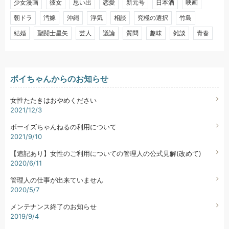
少女漫画
彼女
思い出
恋愛
新元号
日本酒
映画
朝ドラ
汚嫁
沖縄
浮気
相談
究極の選択
竹島
結婚
聖闘士星矢
芸人
議論
質問
趣味
雑談
青春
ボイちゃんからのお知らせ
女性たたきはおやめください
2021/12/3
ボーイズちゃんねるの利用について
2021/9/10
【追記あり】女性のご利用についての管理人の公式見解(改めて)
2020/6/11
管理人の仕事が出来ていません
2020/5/7
メンテナンス終了のお知らせ
2019/9/4