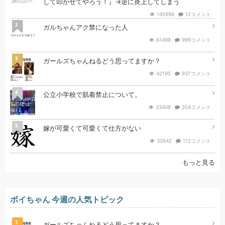
して叩かせてやろう！』→逆に炎上してしまう
145998
12コメント
2
ガルちゃんアク禁になった人
61498
999コメント
3
ガールズちゃんねるどう思ってますか？
42195
937コメント
4
公立小学校で肌着禁止について。
33408
204コメント
5
嫁が可愛くて可愛くて仕方がない
32642
112コメント
もっと見る
ボイちゃん 今週の人気トピック
1
ガールズちゃんねるどう思ってますか？