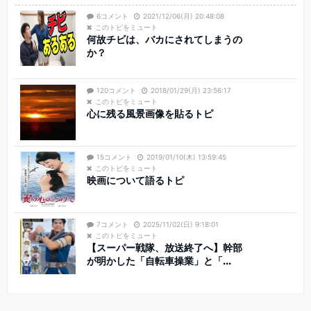
6コメント
2021/12/06(月) 20:48:08
このトピをミュート
何故チビは、バカにされてしまうの
か？
120コメント
2018/01/29(月) 23:56:17
このトピをミュート
心に残る風景画像を貼るトピ
15コメント
2019/01/10(木) 13:59:45
このトピをミュート
映画について語るトピ
7コメント
2025/11/02(日) 9:18:01
このトピをミュート
【スーパー戦隊、放送終了へ】幹部
が明かした「自転車操業」と「...