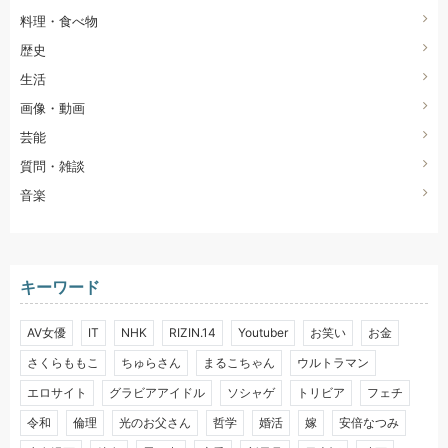
料理・食べ物
歴史
生活
画像・動画
芸能
質問・雑談
音楽
キーワード
AV女優
IT
NHK
RIZIN.14
Youtuber
お笑い
お金
さくらももこ
ちゅらさん
まるこちゃん
ウルトラマン
エロサイト
グラビアアイドル
ソシャゲ
トリビア
フェチ
令和
倫理
光のお父さん
哲学
婚活
嫁
安倍なつみ