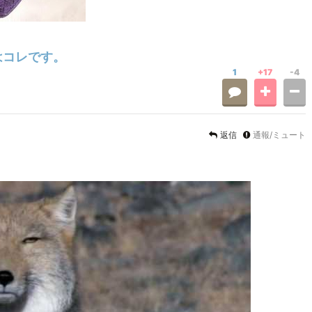
はコレです。
1
+17
-4
返信
通報/ミュート