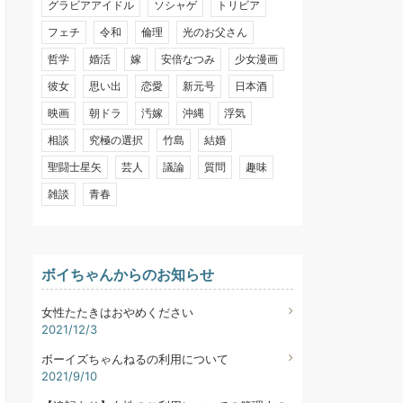
グラビアアイドル
ソシャゲ
トリビア
フェチ
令和
倫理
光のお父さん
哲学
婚活
嫁
安倍なつみ
少女漫画
彼女
思い出
恋愛
新元号
日本酒
映画
朝ドラ
汚嫁
沖縄
浮気
相談
究極の選択
竹島
結婚
聖闘士星矢
芸人
議論
質問
趣味
雑談
青春
ボイちゃんからのお知らせ
女性たたきはおやめください
2021/12/3
ボーイズちゃんねるの利用について
2021/9/10