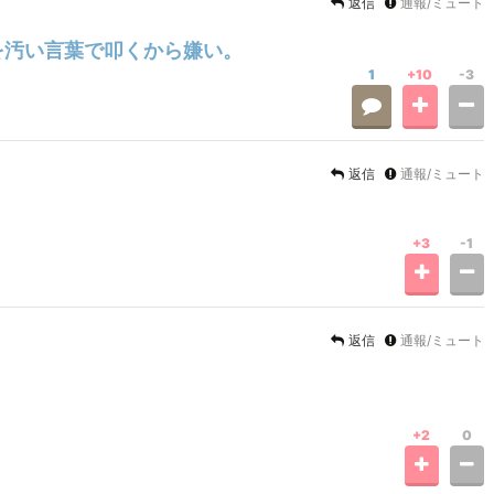
返信
通報/ミュート
を汚い言葉で叩くから嫌い。
1
+10
-3
返信
通報/ミュート
+3
-1
返信
通報/ミュート
+2
0