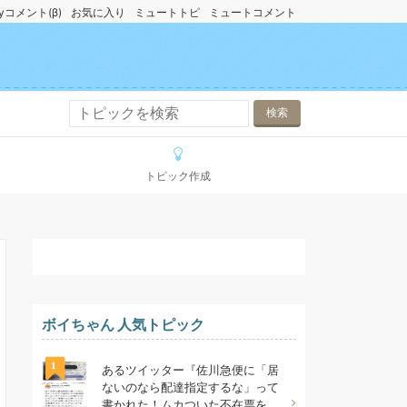
yコメント(β)
お気に入り
ミュートトピ
ミュートコメント
トピック作成
ボイちゃん 人気トピック
1
あるツイッター『佐川急便に「居
ないのなら配達指定するな」って
書かれた！ムカついた不在票を