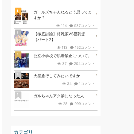
1
ガールズちゃんねるどう思ってま
すか？
114
937コメント
2
【徹底討論】貧乳派VS巨乳派
【パート2】
113
152コメント
3
公立小学校で肌着禁止について。
37
204コメント
4
火星旅行してみたいですか
34
1コメント
5
ガルちゃんアク禁になった人
28
999コメント
カテゴリ