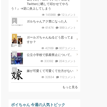
Twitterに晒して叩かせてやろ
う！』→逆に炎上してしまう
145988
12コメント
2
ガルちゃんアク禁になった人
61474
999コメント
3
ガールズちゃんねるどう思ってま
すか？
42169
937コメント
4
公立小学校で肌着禁止について。
33392
204コメント
5
嫁が可愛くて可愛くて仕方がない
32634
112コメント
もっと見る
ボイちゃん 今週の人気トピック