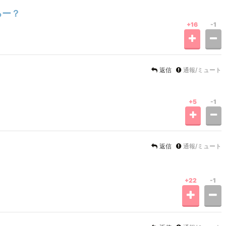
るー？
+16
-1
返信
通報/ミュート
+5
-1
返信
通報/ミュート
+22
-1