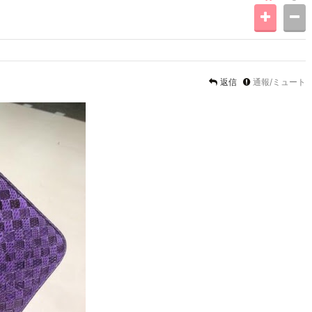
返信
通報/ミュート