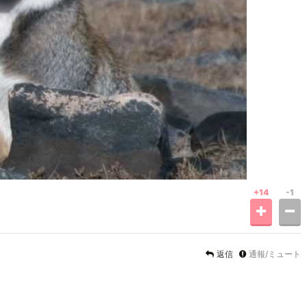
+14
-1
返信
通報/ミュート