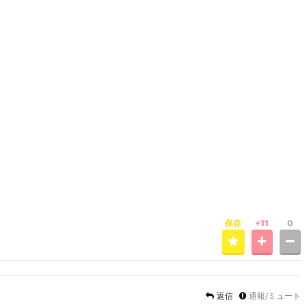
保存
+11
0
返信
通報/ミュート