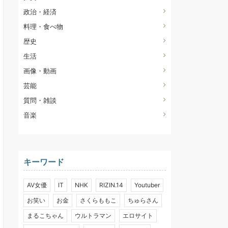
政治・経済
料理・食べ物
歴史
生活
画像・動画
芸能
質問・雑談
音楽
キーワード
AV女優
IT
NHK
RIZIN.14
Youtuber
お笑い
お金
さくらももこ
ちゅらさん
まるこちゃん
ウルトラマン
エロサイト