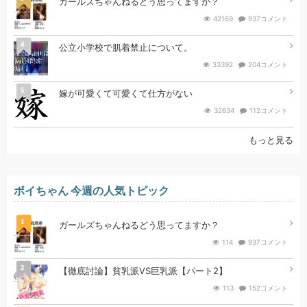
ガールズちゃんねるどう思ってますか？
42169
937コメント
4
公立小学校で肌着禁止について。
33392
204コメント
5
嫁が可愛くて可愛くて仕方がない
32634
112コメント
もっと見る
ボイちゃん 今週の人気トピック
1
ガールズちゃんねるどう思ってますか？
114
937コメント
2
【徹底討論】貧乳派VS巨乳派【パート2】
113
152コメント