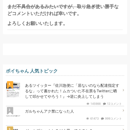
まだ不具合があるみたいですが、取り急ぎ
使い勝手な
どコメントいただければ幸いです。
よろしくお願いいたします。
ボイちゃん 人気トピック
1
あるツイッター『佐川急便に「居ないのなら配達指定す
るな」って書かれた！ムカついた不在票をTwitterに晒
して叩かせてやろう！』→逆に炎上してしまう
145988
12コメント
2
ガルちゃんアク禁になった人
61473
999コメント
3