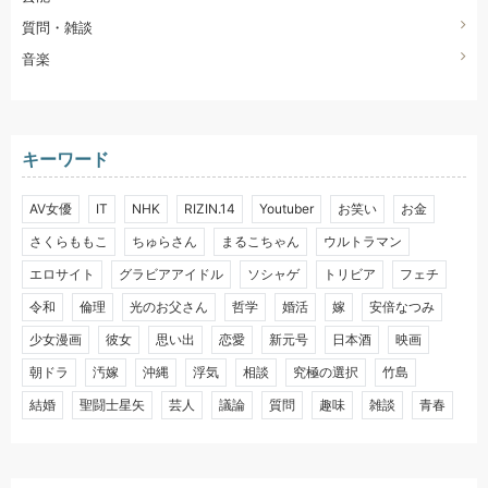
質問・雑談
音楽
キーワード
AV女優
IT
NHK
RIZIN.14
Youtuber
お笑い
お金
さくらももこ
ちゅらさん
まるこちゃん
ウルトラマン
エロサイト
グラビアアイドル
ソシャゲ
トリビア
フェチ
令和
倫理
光のお父さん
哲学
婚活
嫁
安倍なつみ
少女漫画
彼女
思い出
恋愛
新元号
日本酒
映画
朝ドラ
汚嫁
沖縄
浮気
相談
究極の選択
竹島
結婚
聖闘士星矢
芸人
議論
質問
趣味
雑談
青春