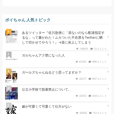
ボイちゃん 人気トピック
1
あるツイッター『佐川急便に「居ないのなら配達指定す
るな」って書かれた！ムカついた不在票をTwitterに晒
して叩かせてやろう！』→逆に炎上してしまう
146001
12コメント
2
ガルちゃんアク禁になった人
61502
999コメント
3
ガールズちゃんねるどう思ってますか？
42217
937コメント
4
公立小学校で肌着禁止について。
33412
204コメント
5
嫁が可愛くて可愛くて仕方がない
32642
112コメント