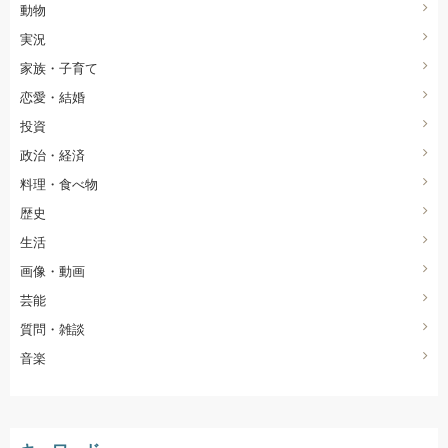
動物
実況
家族・子育て
恋愛・結婚
投資
政治・経済
料理・食べ物
歴史
生活
画像・動画
芸能
質問・雑談
音楽