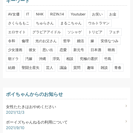
キーワード
AV女優
IT
NHK
RIZIN.14
Youtuber
お笑い
お金
さくらももこ
ちゅらさん
まるこちゃん
ウルトラマン
エロサイト
グラビアアイドル
ソシャゲ
トリビア
フェチ
令和
倫理
光のお父さん
哲学
婚活
嫁
安倍なつみ
少女漫画
彼女
思い出
恋愛
新元号
日本酒
映画
朝ドラ
汚嫁
沖縄
浮気
相談
究極の選択
竹島
結婚
聖闘士星矢
芸人
議論
質問
趣味
雑談
青春
ボイちゃんからのお知らせ
女性たたきはおやめください
2021/12/3
ボーイズちゃんねるの利用について
2021/9/10