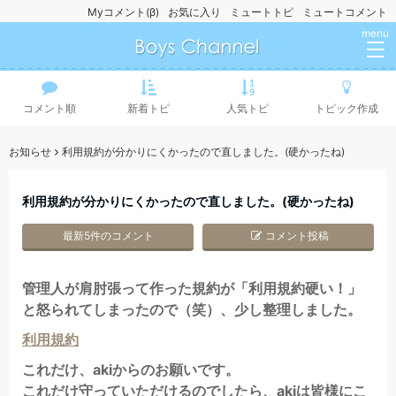
Myコメント(β)
お気に入り
ミュートトピ
ミュートコメント
menu
コメント順
新着トピ
人気トピ
トピック作成
お知らせ
利用規約が分かりにくかったので直しました。(硬かったね)
利用規約が分かりにくかったので直しました。(硬かったね)
最新5件のコメント
コメント投稿
管理人が肩肘張って作った規約が「利用規約硬い！」
と怒られてしまったので（笑）、少し整理しました。
利用規約
これだけ、akiからのお願いです。
これだけ守っていただけるのでしたら、akiは皆様にこ