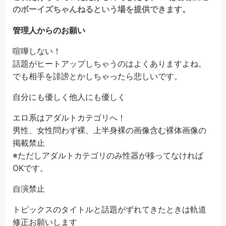
のボーイズちゃんねるという場を提供できます。
管理人からのお願い
喧嘩しない！
話題がヒートアップしちゃうのはよくありますよね。
でも相手を誹謗とかしちゃったら悲しいです。
自分にも優しく他人にも優しく
エロ系はアダルトカテゴリへ！
男性、女性問わず裸、上半身裸の画像含む裸体画像の
掲載禁止
※ただしアダルトカテゴリのみ性器が移ってなければ
OKです。
自演禁止
トピックスのタイトルと話題がずれてきたときは軌道
修正お願いします