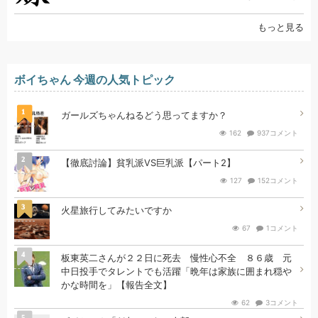
もっと見る
ボイちゃん 今週の人気トピック
1
ガールズちゃんねるどう思ってますか？
162
937コメント
2
【徹底討論】貧乳派VS巨乳派【パート2】
127
152コメント
3
火星旅行してみたいですか
67
1コメント
4
板東英二さんが２２日に死去 慢性心不全 ８６歳 元
中日投手でタレントでも活躍「晩年は家族に囲まれ穏や
かな時間を」【報告全文】
62
3コメント
5