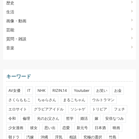
歴史
生活
画像・動画
芸能
質問・雑談
音楽
キーワード
AV女優
IT
NHK
RIZIN.14
Youtuber
お笑い
お金
さくらももこ
ちゅらさん
まるこちゃん
ウルトラマン
エロサイト
グラビアアイドル
ソシャゲ
トリビア
フェチ
令和
倫理
光のお父さん
哲学
婚活
嫁
安倍なつみ
少女漫画
彼女
思い出
恋愛
新元号
日本酒
映画
朝ドラ
汚嫁
沖縄
浮気
相談
究極の選択
竹島