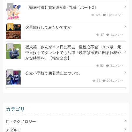
2
【徹底討論】貧乳派VS巨乳派【パート2】
125
152コメント
3
火星旅行してみたいですか
57
1コメント
4
板東英二さんが２２日に死去 慢性心不全 ８６歳 元
中日投手でタレントでも活躍「晩年は家族に囲まれ穏や
かな時間を」【報告全文】
53
3コメント
5
公立小学校で肌着禁止について。
52
204コメント
カテゴリ
IT・テクノロジー
アダルト