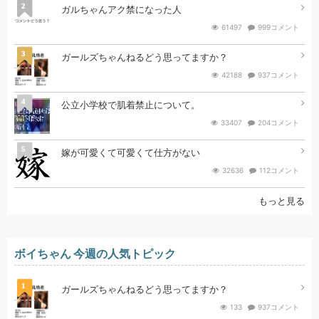
2
ガルちゃんアク禁になった人
61497
999コメント
3
ガールズちゃんねるどう思ってますか？
42188
937コメント
4
公立小学校で肌着禁止について。
33407
204コメント
5
嫁が可愛くて可愛くて仕方がない
32636
112コメント
もっと見る
ボイちゃん 今週の人気トピック
1
ガールズちゃんねるどう思ってますか？
133
937コメント