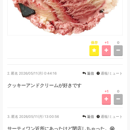
保存
+1
0
2.
匿名
2026/05/11(月) 0:44:16
返信
通報/ミュート
クッキーアンドクリームが好きです
+1
0
3.
匿名
2026/05/11(月) 13:00:56
返信
通報/ミュート
サーティワン近所にあったけど閉店しちゃった。😭