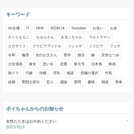
キーワード
AV女優
IT
NHK
RIZIN.14
Youtuber
お笑い
お金
さくらももこ
ちゅらさん
まるこちゃん
ウルトラマン
エロサイト
グラビアアイドル
ソシャゲ
トリビア
フェチ
令和
倫理
光のお父さん
哲学
婚活
嫁
安倍なつみ
少女漫画
彼女
思い出
恋愛
新元号
日本酒
映画
朝ドラ
汚嫁
沖縄
浮気
相談
究極の選択
竹島
結婚
聖闘士星矢
芸人
議論
質問
趣味
雑談
青春
ボイちゃんからのお知らせ
女性たたきはおやめください
2021/12/3