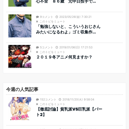
心不全 ８６歳 元中日投手で...
9コメント
2023/05/26(金) 7:30:21
このトピをミュート
「勉強しないと、こういうおじさん
みたいになるわよ」ゴミ収集作...
5コメント
2019/01/06(日) 17:21:53
このトピをミュート
２０１９冬アニメ何見ますか？
今週の人気記事
152コメント
2018/11/20(火) 9:58:04
このトピをミュート
【徹底討論】貧乳派VS巨乳派【パー
ト2】