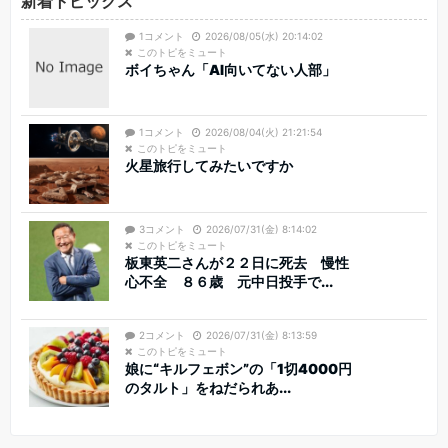
新着トピックス
1コメント
2026/08/05(水) 20:14:02
このトピをミュート
ボイちゃん「AI向いてない人部」
1コメント
2026/08/04(火) 21:21:54
このトピをミュート
火星旅行してみたいですか
3コメント
2026/07/31(金) 8:14:02
このトピをミュート
板東英二さんが２２日に死去 慢性
心不全 ８６歳 元中日投手で...
2コメント
2026/07/31(金) 8:13:59
このトピをミュート
娘に“キルフェボン”の「1切4000円
のタルト」をねだられあ...