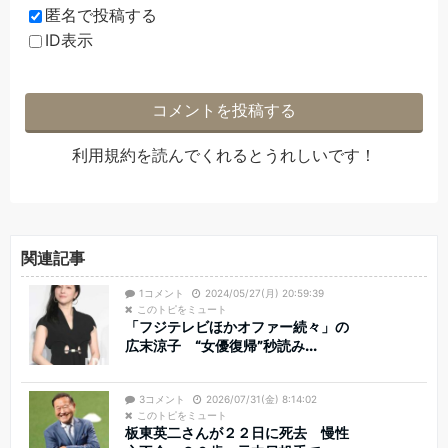
匿名で投稿する
ID表示
利用規約
を読んでくれるとうれしいです！
関連記事
1コメント
2024/05/27(月) 20:59:39
このトピをミュート
「フジテレビほかオファー続々」の
広末涼子 “女優復帰”秒読み...
3コメント
2026/07/31(金) 8:14:02
このトピをミュート
板東英二さんが２２日に死去 慢性