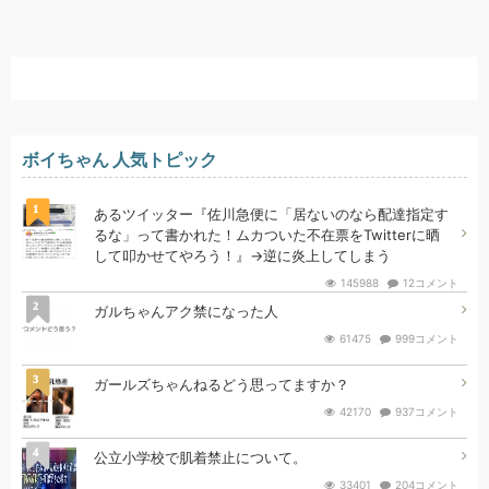
ボイちゃん 人気トピック
1
あるツイッター『佐川急便に「居ないのなら配達指定す
るな」って書かれた！ムカついた不在票をTwitterに晒
して叩かせてやろう！』→逆に炎上してしまう
145988
12コメント
2
ガルちゃんアク禁になった人
61475
999コメント
3
ガールズちゃんねるどう思ってますか？
42170
937コメント
4
公立小学校で肌着禁止について。
33401
204コメント