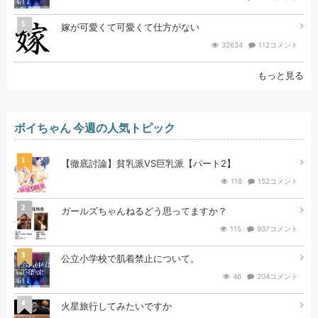
5
嫁が可愛くて可愛くて仕方がない
32634
112コメント
もっと見る
ボイちゃん 今週の人気トピック
1
【徹底討論】貧乳派VS巨乳派【パート2】
116
152コメント
2
ガールズちゃんねるどう思ってますか？
115
937コメント
3
公立小学校で肌着禁止について。
46
204コメント
4
火星旅行してみたいですか