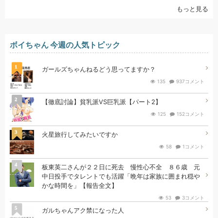
もっと見る
ボイちゃん 今週の人気トピック
1
ガールズちゃんねるどう思ってますか？
135
937コメント
2
【徹底討論】貧乳派VS巨乳派【パート2】
125
152コメント
3
火星旅行してみたいですか
58
1コメント
4
板東英二さんが２２日に死去 慢性心不全 ８６歳 元
中日投手でタレントでも活躍「晩年は家族に囲まれ穏や
かな時間を」【報告全文】
53
3コメント
5
ガルちゃんアク禁になった人