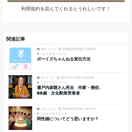
利用規約
を読んでくれるとうれしいです！
関連記事
56コメント
2018/02/09(金) 7:09:03
このトピをミュート
ボーイズちゃんねる宣伝方法
3コメント
2021/11/11(木) 21:02:42
このトピをミュート
瀬戸内寂聴さん死去 作家・僧侶、
99歳 文化勲章受章者
12コメント
2020/07/15(水) 10:51:11
このトピをミュート
同性婚についてどう思いますか？