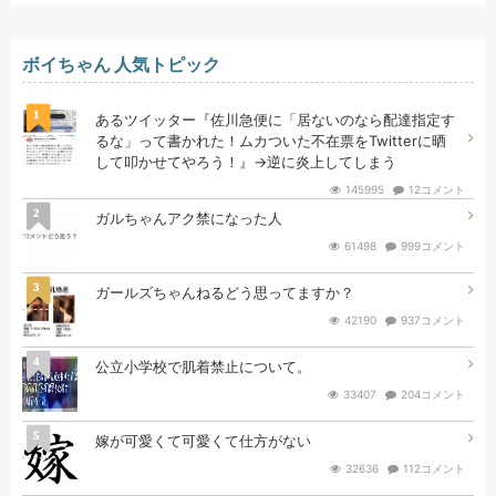
ボイちゃん 人気トピック
1
あるツイッター『佐川急便に「居ないのなら配達指定す
るな」って書かれた！ムカついた不在票をTwitterに晒
して叩かせてやろう！』→逆に炎上してしまう
145995
12コメント
2
ガルちゃんアク禁になった人
61498
999コメント
3
ガールズちゃんねるどう思ってますか？
42190
937コメント
4
公立小学校で肌着禁止について。
33407
204コメント
5
嫁が可愛くて可愛くて仕方がない
32636
112コメント