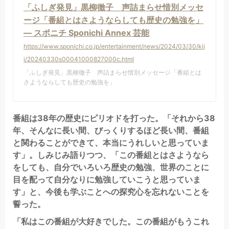
「ふしぎ発見」黒柳徹子 声詰まらせ惜別メッセ
ージ「番組とはさようならしても歴史の勉強を」
― スポニチ Sponichi Annex 芸能
https://www.sponichi.co.jp/entertainment/news/2024/03/30/kij
i/20240330s00041000827000c.html
「ふしぎ発見」黒柳徹子 声詰まらせ惜別メッセージ「番組とは
さようならしても歴史の勉強を」
番組は38年の歴史にピリオドを打った。「それから38
年、そんなに長い間、びっくりするほど長い間、番組
と関わることができて、本当にうれしいと思っていま
す」。しみじみ語りつつ、「この番組とはさようなら
をしても、自分でいろいろ歴史の勉強、世界のことに
目を配って自分なりに勉強していこうと思っていま
す」と、今後も学ぶことへの探究心を忘れないことを
誓った。
「私はこの番組が大好きでした。この番組がもうこれ