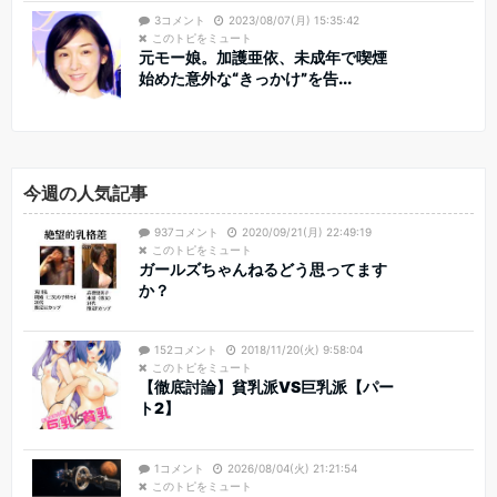
3コメント
2023/08/07(月) 15:35:42
このトピをミュート
元モー娘。加護亜依、未成年で喫煙
始めた意外な“きっかけ”を告...
今週の人気記事
937コメント
2020/09/21(月) 22:49:19
このトピをミュート
ガールズちゃんねるどう思ってます
か？
152コメント
2018/11/20(火) 9:58:04
このトピをミュート
【徹底討論】貧乳派VS巨乳派【パー
ト2】
1コメント
2026/08/04(火) 21:21:54
このトピをミュート