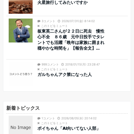
火星旅行してみたいですか
3コメント
2026/07/31(金) 8:14:02
このトピをミュート
板東英二さんが２２日に死去 慢性
心不全 ８６歳 元中日投手でタレ
ントでも活躍「晩年は家族に囲まれ
穏やかな時間を」【報告全文】...
999コメント
2018/01/15(月) 23:28:47
このトピをミュート
ガルちゃんアク禁になった人
新着トピックス
1コメント
2026/08/05(水) 20:14:02
このトピをミュート
ボイちゃん「AI向いてない人部」