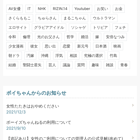
AV女優
IT
NHK
RIZIN.14
Youtuber
お笑い
お金
さくらももこ
ちゅらさん
まるこちゃん
ウルトラマン
エロサイト
グラビアアイドル
ソシャゲ
トリビア
フェチ
令和
倫理
光のお父さん
哲学
婚活
嫁
安倍なつみ
少女漫画
彼女
思い出
恋愛
新元号
日本酒
映画
朝ドラ
汚嫁
沖縄
浮気
相談
究極の選択
竹島
結婚
聖闘士星矢
芸人
議論
質問
趣味
雑談
青春
ボイちゃんからのお知らせ
女性たたきはおやめください
2021/12/3
ボーイズちゃんねるの利用について
2021/9/10
【追記あり】女性のご利用についての管理人の公式見解(改めて)